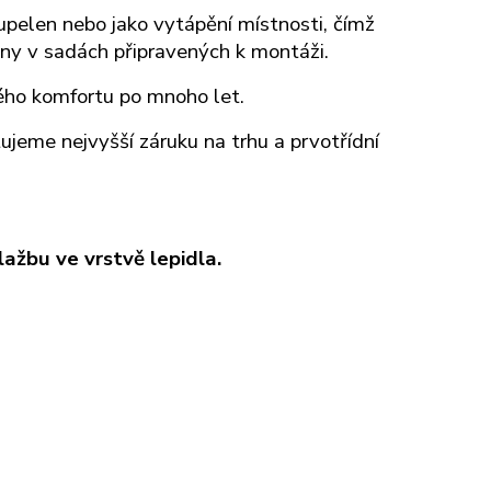
upelen nebo jako vytápění místnosti, čímž
eny v sadách připravených k montáži.
ného komfortu po mnoho let.
jeme nejvyšší záruku na trhu a prvotřídní
žbu ve vrstvě lepidla.