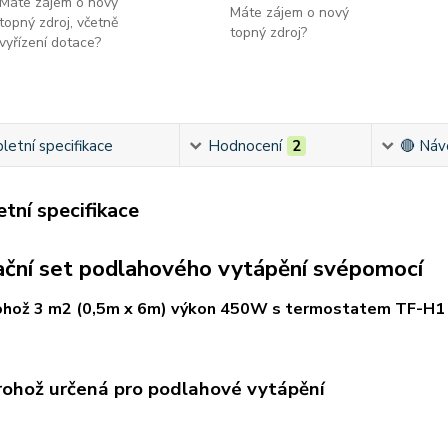
Máte zájem o nový
Máte zájem o nový
topný zdroj, včetně
topný zdroj?
vyřízení dotace?
etní specifikace
Hodnocení
2
🔴 Náv
tní specifikace
ační set podlahového vytápění svépomocí
ohož 3 m2 (0,5m x 6m) výkon 450W s termostatem TF-H1
rohož určená pro podlahové vytápění