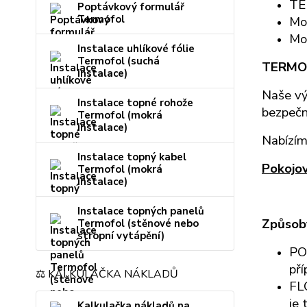
TE
Poptávkový formulář
Termofol
Mon
Mon
Instalace uhlíkové fólie
Termofol (suchá
TERMO
instalace)
Naše vý
Instalace topné rohože
bezpečn
Termofol (mokrá
instalace)
Nabízím
Instalace topný kabel
Pokojo
Termofol (mokrá
instalace)
Instalace topných panelů
Způsoby
Termofol (stěnové nebo
stropní vytápění)
POK
pří
⚖️ KALKULAČKA NÁKLADŮ
FLO
je 
Kalkulačka nákladů na