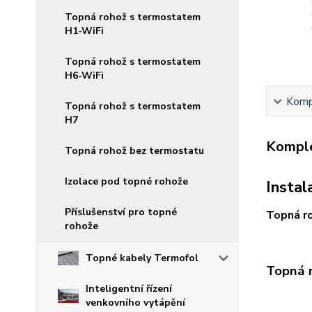
Topná rohož s termostatem
H1-WiFi
Topná rohož s termostatem
H6-WiFi
Kompl
Topná rohož s termostatem
H7
Komple
Topná rohož bez termostatu
Izolace pod topné rohože
Instal
Příslušenství pro topné
Topná r
rohože
Topné kabely Termofol
Topná 
Inteligentní řízení
venkovního vytápění