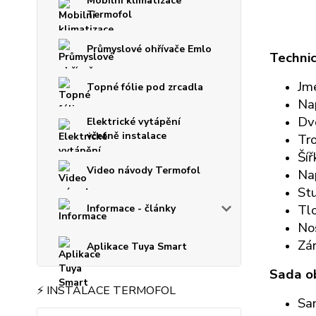
Mobilní klimatizace
Termofol
Průmyslové ohřívače Emlo
Technic
Jm
Topné fólie pod zrcadla
Na
Dv
Elektrické vytápění
včetně instalace
Tro
Šíř
Video návody Termofol
Nap
Stu
Tlo
Informace - články
Nos
Zár
Aplikace Tuya Smart
Sada o
⚡ INSTALACE TERMOFOL
Sa