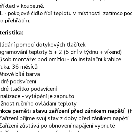
říklad v koupelně.
 - pokojové čidlo řídí teplotu v místnosti, zatímco p
d přehřátím.
eristika:
ládání pomocí dotykových tlačítek
gramování teploty 5 + 2 (5 dní v týdnu + víkend)
ůsob montáže: pod omítku - do instalační krabice
ruka: 36 měsíců
ěhově bílá barva
dré podsvícení
dré tlačítko podsvícení
nalizace - vytápění je zapnuto
žnost ručního ovládání teploty
nkce paměti stavu zařízení před zánikem napětí
(
Zařízení přijme svůj stav z doby před zánikem napětí
Zařízení zůstává po obnovení napájení vypnuté