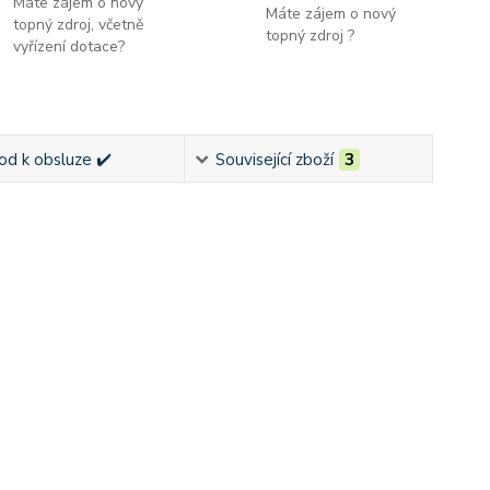
Máte zájem o nový
Máte zájem o nový
topný zdroj, včetně
topný zdroj ?
vyřízení dotace?
od k obsluze ✔️
Související zboží
3