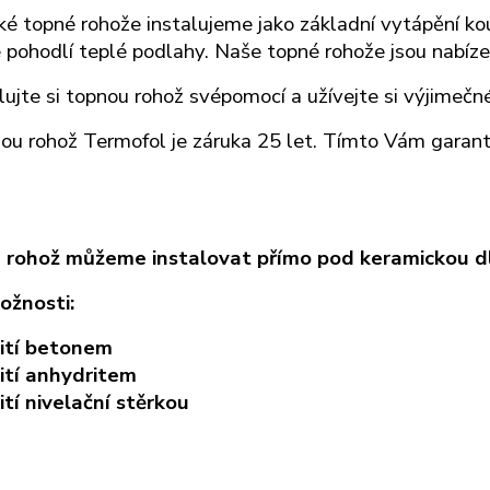
cké topné rohože instalujeme jako základní vytápění ko
 pohodlí teplé podlahy. Naše topné rohože
jsou nabíz
lujte si topnou rohož svépomocí a užívejte si výjimeč
ou rohož Termofol je záruka 25 let. Tímto Vám garantu
rohož můžeme instalovat přímo pod keramickou dla
ožnosti:
lití betonem
lití anhydritem
ití nivelační stěrkou