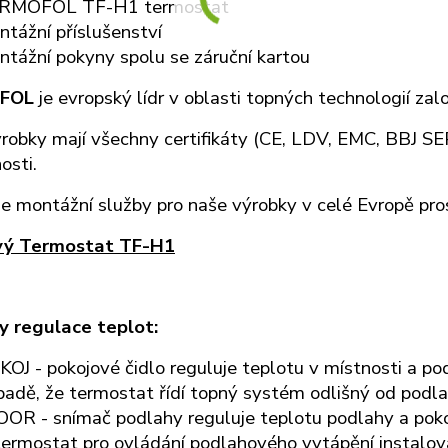
RMOFOL TF-H1 termostat
tážní příslušenství
tážní pokyny spolu se záruční kartou
FOL
je evropský lídr v oblasti topných technologií zal
robky mají všechny certifikáty (CE, LDV, EMC, BBJ S
osti.
e montážní služby pro naše výrobky v celé Evropě pr
vý Termostat TF-H1
 regulace teplot:
OJ - pokojové čidlo reguluje teplotu v místnosti a po
padě, že termostat řídí topný systém odlišný od podl
OR - snímač podlahy reguluje teplotu podlahy a poko
termostat pro ovládání podlahového vytápění instalov