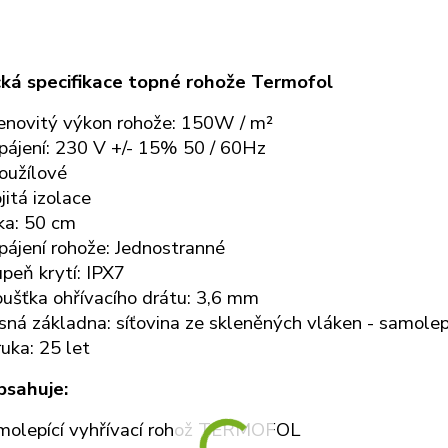
ká specifikace topné rohože Termofol
enovitý výkon rohože: 150W / m²
pájení: 230 V +/- 15% 50 / 60Hz
oužílové
jitá izolace
ka: 50 cm
ájení rohože: Jednostranné
peň krytí: IPX7
ušťka ohřívacího drátu: 3,6 mm
ná základna: síťovina ze skleněných vláken - samolep
uka: 25 let
bsahuje:
molepící vyhřívací rohož TERMOFOL