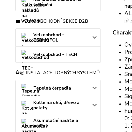
vytápění
nap
ALL
pře
💼 VELKOOBCHODNÍ SEKCE B2B
Charakt
Velkoobchod -
TERMOFOL
Ov
Pro
Velkoobchod - TECH
Zp
Zá
👷🏼 INSTALACE TOPNÝCH SYSTÉMŮ
Sn
Mo
Mo
Tepelná čerpadla
Sig
Kotle na uhlí, dřevo a
Mo
pelety
Fu
0: 
Akumulační nádrže a
1: 
bojlery