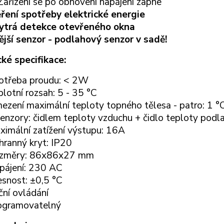
Zařízení se po obnovení napájení zapne
ření spotřeby elektrické energie
ytrá detekce otevřeného okna
ější senzor - podlahový senzor v sadě!
ké specifikace:
otřeba proudu: < 2W
lotní rozsah: 5 - 35 °C
ezení maximální teploty topného tělesa - patro: 1 
senzory: čidlem teploty vzduchu + čidlo teploty podl
ximální zatížení výstupu: 16A
hranný kryt: IP20
změry: 86x86x27 mm
pájení: 230 AC
esnost: ±0,5 °C
ční ovládání
ogramovatelný