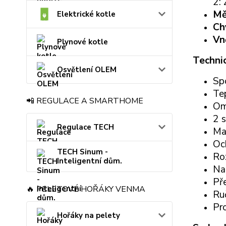
2: 
Mě
Elektrické kotle
Ch
Vn
Plynové kotle
Technic
Osvětlení OLEM
Sp
Tep
📲 REGULACE A SMARTHOME
Om
2 
Regulace TECH
Ma
Oc
TECH Sinum -
Ro
Inteligentní dům.
Na
Př
🔥 PELETOVÉ HOŘÁKY VENMA
Ru
Pr
Hořáky na pelety