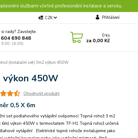
plexními službami včetně profesionální instalace a servisu.
Přihlášení
CZK
 si rady? Zavolejte.
0
ks
 604 690 848
za
0,00 Kč
: 9:00-16:00)
hož (instalační set) 3m2 výkon 450W
m2 výkon 450W
Ohodnotit produkt
ěr 0,5 X 6m
ační set podlahového vytápění svépomocí Topná rohož 3 m2
x 6m) výkon 450W s termostatem TF-H1 Topná rohož určená
dlahové vytápění Elektrické topné rohože instalujeme jako