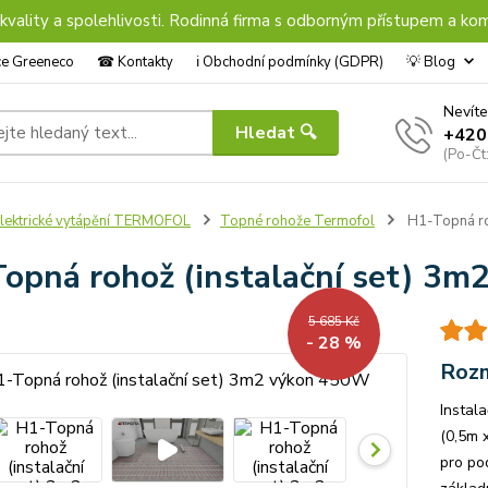
 kvality a spolehlivosti. Rodinná firma s odborným přístupem a kom
nce Greeneco
☎︎ Kontakty
ℹ︎ Obchodní podmínky (GDPR)
💡 Blog
Nevíte
Hledat 🔍
+420
(Po-Čt
lektrické vytápění TERMOFOL
Topné rohože Termofol
H1-Topná ro
opná rohož (instalační set) 3
5 685 Kč
- 28 %
Rozm
Instal
(0,5m 
pro po