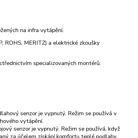
ožených na infra vytápění.
EP, ROHS, MERITZ) a elektrické zkoušky
ostřednictvím specializovaných montérů.
dlahový senzor je vypnutý. Režim se používá v
ahového vytápění.
jový senzor je vypnutý. Režim se používá, když
aný za účelem získání komfortu teplé podlahy,