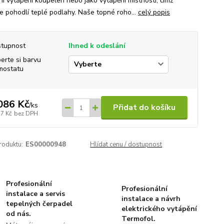
ní vytápění koupelen nebo jako vytápění místnosti, čímž
e pohodlí teplé podlahy. Naše topné roho...
celý popis
tupnost
Ihned k odeslání
erte si barvu
mostatu
086 Kč
/
ks
Přidat do košíku
77 Kč
bez DPH
roduktu:
ES00000948
Hlídat cenu / dostupnost
Profesionální
Profesionální
instalace a servis
instalace a návrh
tepelných čerpadel
elektrického vytápění
od nás.
Termofol.