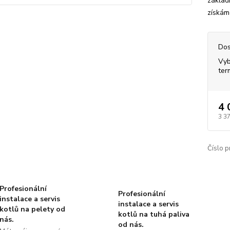
základ
získám
Dos
Vyb
ter
4 
3 3
Číslo p
Profesionální
Profesionální
instalace a servis
instalace a servis
kotlů na pelety od
kotlů na tuhá paliva
nás.
od nás.