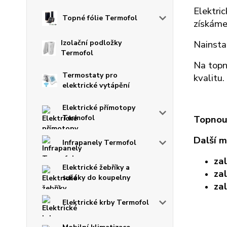
Elektri
Topné fólie Termofol
získáme
Nainsta
Izolační podložky
Termofol
Na topn
Termostaty pro
kvalitu.
elektrické vytápění
Elektrické přímotopy
Topnou 
Termofol
Další m
Infrapanely Termofol
za
Elektrické žebříky a
za
sušáky do koupelny
zal
Elektrické krby Termofol