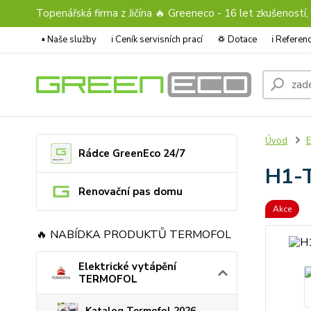
Topenářská firma z Jičína 🔥 Greeneco - 16 let zkušeností,
▪️ Naše služby
ℹ︎ Ceník servisních prací
♽ Dotace
ℹ︎ Refere
Úvod
E
Rádce GreenEco 24/7
H1-T
Renovační pas domu
Akce
🔥 NABÍDKA PRODUKTŮ TERMOFOL
Elektrické vytápění
TERMOFOL
Katalog Termofol 2026