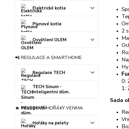
Elektrické kotle
Sp
Tep
Om
Plynové kotle
2 s
Ma
Osvětlení OLEM
Oc
Ro
📲 REGULACE A SMARTHOME
Na
Hys
Regulace TECH
Fu
0:
TECH Sinum -
1:
Inteligentní dům.
Sada o
🔥 PELETOVÉ HOŘÁKY VENMA
Re
Vně
Hořáky na pelety
Bo