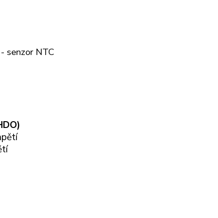
y - senzor NTC
HDO)
apětí
ětí