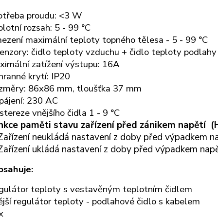
otřeba proudu: <3 W
lotní rozsah: 5 - 99 °C
ezení maximální teploty topného tělesa - 5 - 99 °C
enzory: čidlo teploty vzduchu + čidlo teploty podlah
ximální zatížení výstupu: 16A
hranné krytí: IP20
změry: 86x86 mm, tloušťka 37 mm
pájení: 230 AC
tereze vnějšího čidla 1 - 9 °C
nkce paměti stavu zařízení před zánikem napětí
(
 Zařízení neukládá nastavení z doby před výpadkem n
 Zařízení ukládá nastavení z doby před výpadkem nap
bsahuje:
gulátor teploty s vestavěným teplotním čidlem
jší regulátor teploty - podlahové čidlo s kabelem
x