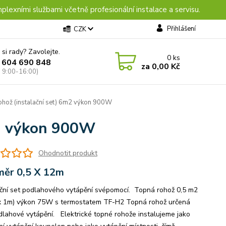
plexními službami včetně profesionální instalace a servisu.
Přihlášení
CZK
 si rady? Zavolejte.
0
ks
 604 690 848
za
0,00 Kč
: 9:00-16:00)
hož (instalační set) 6m2 výkon 900W
m2 výkon 900W
Ohodnotit produkt
ěr 0,5 X 12m
ační set podlahového vytápění svépomocí. Topná rohož 0,5 m2
x 1m) výkon 75W s termostatem TF-H2 Topná rohož určená
dlahové vytápění. Elektrické topné rohože instalujeme jako