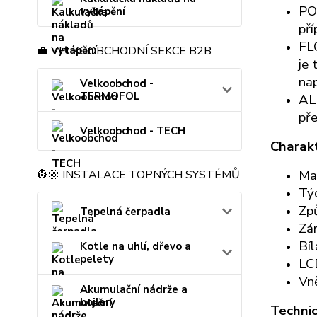
POK
vytápění
pří
FLO
💼 VELKOOBCHODNÍ SEKCE B2B
je 
nap
Velkoobchod -
TERMOFOL
ALL
pře
Velkoobchod - TECH
Charakt
Ma
👷🏼 INSTALACE TOPNÝCH SYSTÉMŮ
Týd
Zp
Tepelná čerpadla
Zá
Bíl
Kotle na uhlí, dřevo a
pelety
LCD
Vně
Akumulační nádrže a
bojlery
Technic