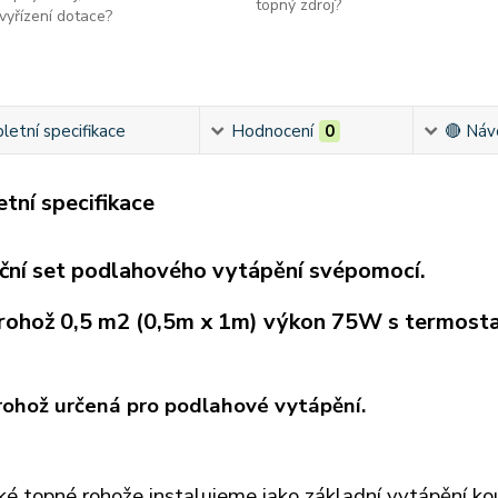
topný zdroj?
vyřízení dotace?
etní specifikace
Hodnocení
0
🔴 Náv
tní specifikace
ační set podlahového vytápění svépomocí.
rohož 0,5 m2 (0,5m x 1m) výkon 75W s termos
ohož určená pro podlahové vytápění.
cké topné rohože instalujeme jako základní vytápění ko