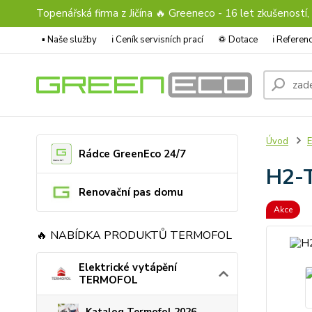
Topenářská firma z Jičína 🔥 Greeneco - 16 let zkušeností,
▪️ Naše služby
ℹ︎ Ceník servisních prací
♽ Dotace
ℹ︎ Refere
Úvod
E
Rádce GreenEco 24/7
H2-T
Renovační pas domu
Akce
🔥 NABÍDKA PRODUKTŮ TERMOFOL
Elektrické vytápění
TERMOFOL
Katalog Termofol 2026