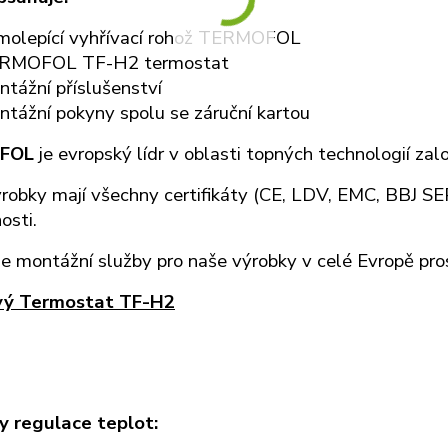
molepící vyhřívací rohož TERMOFOL
RMOFOL TF-H2 termostat
tážní příslušenství
tážní pokyny spolu se záruční kartou
FOL
je evropský lídr v oblasti topných technologií zal
robky mají všechny certifikáty (CE, LDV, EMC, BBJ S
osti.
e montážní služby pro naše výrobky v celé Evropě pr
vý Termostat TF-H2
 regulace teplot: