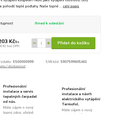
ní vytápění koupelen nebo jako vytápění místnosti, čímž
e pohodlí teplé podlahy. Naše topné ...
celý popis
tupnost
Ihned k odeslání
203 Kč
/
ks
Přidat do košíku
00 Kč
bez DPH
roduktu:
ES00000999
EAN kód:
5907599605461
cenu / dostupnost
Profesionální
Profesionální
instalace a servis
instalace a návrh
tepelných čerpadel
elektrického vytápění
od nás.
Termofol.
Máte zájem o nový
Máte zájem o nový
topný zdroj, včetně