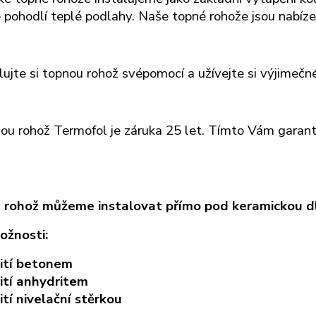
 pohodlí teplé podlahy. Naše topné rohože
jsou nabíz
lujte si topnou rohož svépomocí a užívejte si výjimeč
ou rohož Termofol je záruka 25 let. Tímto Vám garantu
rohož můžeme instalovat přímo pod keramickou dla
ožnosti:
lití betonem
lití anhydritem
ití nivelační stěrkou