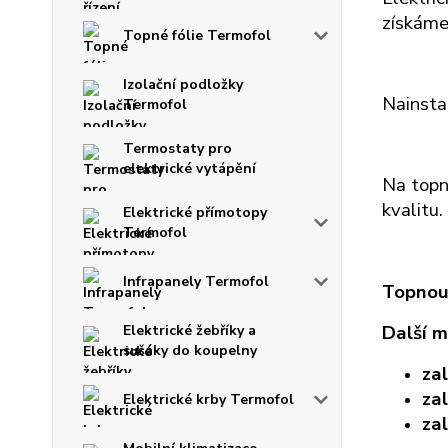
získáme
Topné fólie Termofol
Izolační podložky
Nainsta
Termofol
Termostaty pro
elektrické vytápění
Na topn
kvalitu.
Elektrické přímotopy
Termofol
Infrapanely Termofol
Topnou 
Další m
Elektrické žebříky a
sušáky do koupelny
za
za
Elektrické krby Termofol
zal