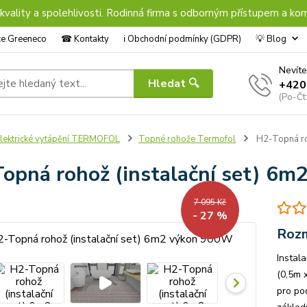
 kvality a spolehlivosti. Rodinná firma s odborným přístupem a kom
nce Greeneco
☎︎ Kontakty
ℹ︎ Obchodní podmínky (GDPR)
💡 Blog
Nevíte
Hledat 🔍
+420
(Po-Čt
lektrické vytápění TERMOFOL
Topné rohože Termofol
H2-Topná ro
opná rohož (instalační set) 6
7 095 Kč
- 27 %
Rozm
Instal
(0,5m 
pro po