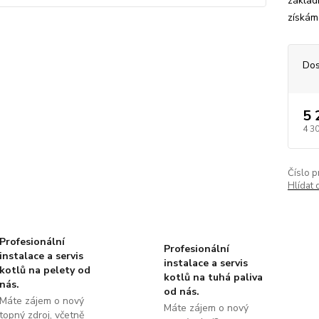
základ
získám
Dos
5 
4 3
Číslo p
Hlídat 
Profesionální
Profesionální
instalace a servis
instalace a servis
kotlů na pelety od
kotlů na tuhá paliva
nás.
od nás.
Máte zájem o nový
Máte zájem o nový
topný zdroj, včetně