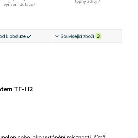
topný zdroj ?
vyřízení dotace?
od k obsluze ✔️
Související zboží
3
tatem TF-H2
upelen nebo jako vytápění místnosti, čímž