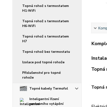
Topná rohož s termostatem
H1-WiFi
Topná rohož s termostatem
H6-WiFi
Kompl
Topná rohož s termostatem
H7
Komple
Topná rohož bez termostatu
Instal
Izolace pod topné rohože
Topná 
Příslušenství pro topné
rohože
Topná r
Topné kabely Termofol
Inteligentní řízení
venkovního vytápění
Elektri