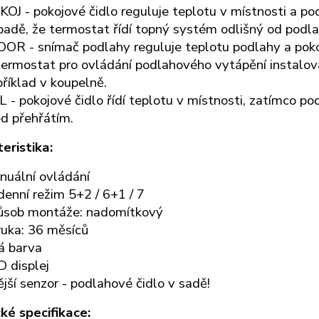
OJ - pokojové čidlo reguluje teplotu v místnosti a po
padě, že termostat řídí topný systém odlišný od podl
OR - snímač podlahy reguluje teplotu podlahy a poko
termostat pro ovládání podlahového vytápění instalov
říklad v koupelně.
 - pokojové čidlo řídí teplotu v místnosti, zatímco p
d přehřátím.
eristika:
nuální ovládání
enní režim 5+2 / 6+1 / 7
ůsob montáže: nadomítkový
ruka: 36 měsíců
á barva
 displej
jší senzor - podlahové čidlo v sadě!
ké specifikace: