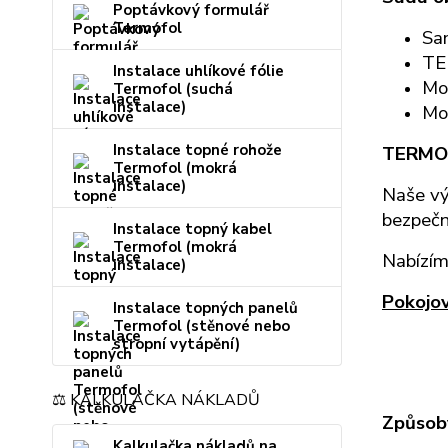
Poptávkový formulář
Termofol
Sa
TE
Instalace uhlíkové fólie
Mon
Termofol (suchá
instalace)
Mon
Instalace topné rohože
TERMO
Termofol (mokrá
instalace)
Naše vý
bezpečn
Instalace topný kabel
Termofol (mokrá
Nabízím
instalace)
Pokojo
Instalace topných panelů
Termofol (stěnové nebo
stropní vytápění)
⚖️ KALKULAČKA NÁKLADŮ
Způsoby
Kalkulačka nákladů na