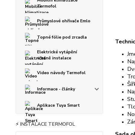
Mobilní klimatizace
Termofol
Průmyslové ohřívače Emlo
Topné fólie pod zrcadla
Technic
Elektrické vytápění
Jm
včetně instalace
Na
Dv
Video návody Termofol
Tro
Šíř
Informace - články
Nap
Stu
Aplikace Tuya Smart
Tlo
Nos
Zár
⚡ INSTALACE TERMOFOL
Sada o