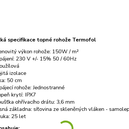
ká specifikace topné rohože Termofol
enovitý výkon rohože: 150W / m²
pájení: 230 V +/- 15% 50 / 60Hz
oužílová
jitá izolace
ka: 50 cm
ájecí rohože: Jednostranné
peň krytí: IPX7
ušťka ohřívacího drátu: 3,6 mm
ná základna: síťovina ze skleněných vláken - samolep
uka: 25 let
bsahuje: