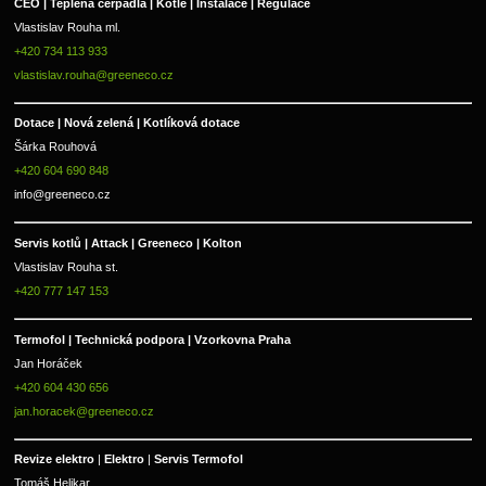
CEO | Teplená čerpadla | Kotle | Instalace | Regulace
Vlastislav Rouha ml.
+420 734 113 933
vlastislav.rouha@greeneco.cz
Dotace | Nová zelená | Kotlíková dotace
Šárka Rouhová
+420 604 690 848
info@greeneco.cz
Servis kotlů | Attack | Greeneco | Kolton  
Vlastislav Rouha st.
+420 777 147 153
Termofol | Technická podpora | Vzorkovna Praha
Jan Horáček
+420 604 430 656
jan.horacek@greeneco.cz
Revize elektro 
|
 Elektro 
|
 Servis Termofol 
Tomáš Helikar