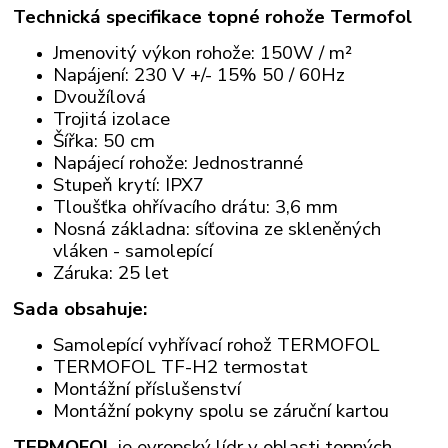
Technická specifikace topné rohože Termofol
Jmenovitý výkon rohože: 150W / m²
Napájení: 230 V +/- 15% 50 / 60Hz
Dvoužílová
Trojitá izolace
Šířka: 50 cm
Napájecí rohože: Jednostranné
Stupeň krytí: IPX7
Tloušťka ohřívacího drátu: 3,6 mm
Nosná základna: síťovina ze skleněných
vláken - samolepící
Záruka: 25 let
Sada obsahuje:
Samolepící vyhřívací rohož TERMOFOL
TERMOFOL TF-H2 termostat
Montážní příslušenství
Montážní pokyny spolu se záruční kartou
TERMOFOL
je evropský lídr v oblasti topných