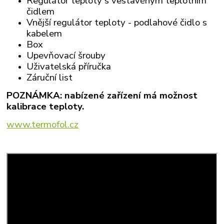
Regulátor teploty s vestavěným teplotním
čidlem
Vnější regulátor teploty - podlahové čidlo s
kabelem
Box
Upevňovací šrouby
Uživatelská příručka
Záruční list
POZNÁMKA: nabízené zařízení má možnost
kalibrace teploty.
www.termofol.cz