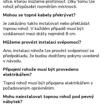
síťce, kterou můžeme proříznout. Díky tomu lze
rohož přizpůsobit rozměrům místnosti.
Mohou se topné kabely překrývat?
Je zakázáno takto instalovat nebo překládat
topnou rohož. V každém případě musí být
vzdálenost mezi dráty nejméně 8 cm.
Můžeme provést instalaci svépomocí?
Ano, instalaci rohože lze provést svépomocí za
předpokladu, že budou dodrženy pokyny uvedené
v návodu.
Připojení rohože musí být provedeno
elektrikářem?
Topná rohož musí být připojena elektrikářem s
požadovaným oprávněním.
Mohu nainstalovat topnou rohož pod pevný
nábytek?