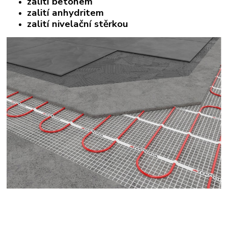
zalití betonem
zalití anhydritem
zalití nivelační stěrkou