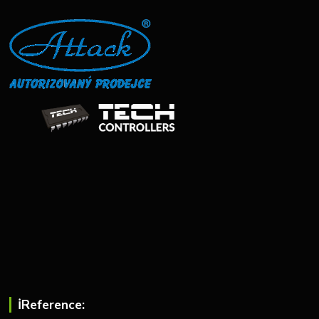
ℹ︎Reference: