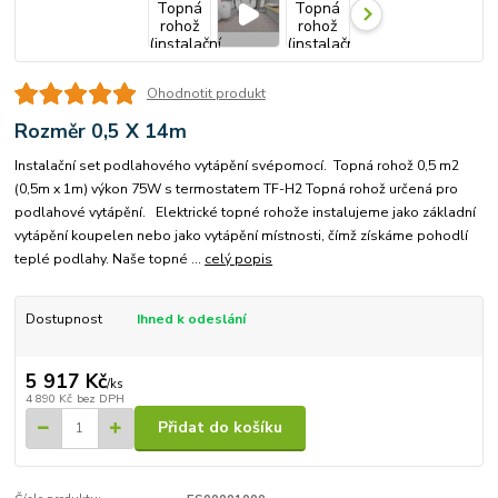
Ohodnotit produkt
Rozměr 0,5 X 14m
Instalační set podlahového vytápění svépomocí. Topná rohož 0,5 m2
(0,5m x 1m) výkon 75W s termostatem TF-H2 Topná rohož určená pro
podlahové vytápění. Elektrické topné rohože instalujeme jako základní
vytápění koupelen nebo jako vytápění místnosti, čímž získáme pohodlí
teplé podlahy. Naše topné ...
celý popis
Dostupnost
Ihned k odeslání
5 917 Kč
/
ks
4 890 Kč
bez DPH
Přidat do košíku