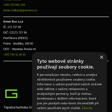
+420 723 042 193
tomas.helikar@greeneco.cz
Green Eco s.r.o 
IČ: 171 727 99      
DIČ: CZ171 727 99
Petržílkova 2583/13, 
Praha - Stodůlky, 158 00 
CEO - Vlastislav Rouha ml.
+420 734 11 39 33
×
Tyto webové stránky
používají soubory cookie.
K personalizaci obsahu, reklam a analýze
návštěvnosti používáme soubory cookie.
Informace o vašem používání našich stránek
také sdílíme s našimi reklamními a
analytickými partnery, kteří je mohou
kombinovat s dalšími informacemi, které
jste jim poskytli nebo které shromáždili při
Tepelná technika Greeneco
vašem používání jejich služeb.
Zásady