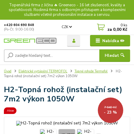
Topenářská firma z Jičína 🔥 Greeneco - 16 let zkušeností, kvality a
spolehlivosti. Rodinná firma s odborným přístupem a komplexními
službami včetně profesionální instalace a servisu.
0
ks
+420 604 690 848
CZK
za
0,00 Kč
(Po-Čt: 9:00-16:00)
Nabídka ✏️
Hledat 🔍
Úvod
Elektrické vytápění TERMOFOL
Topné rohože Termofol
H2-
Topná rohož (instalační set) 7m2 výkon 1050W
H2-Topná rohož (instalační set)
7m2 výkon 1050W
7 648 Kč
Akce
- 23 %