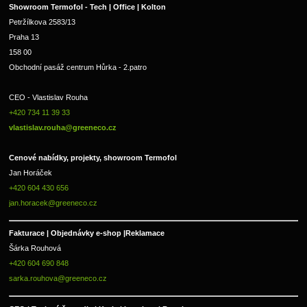
Showroom Termofol - Tech | Office | Kolton
Petržílkova 2583/13
Praha 13
158 00
Obchodní pasáž centrum Hůrka - 2.patro
CEO - Vlastislav Rouha 
+420 734 11 39 33 
vlastislav.rouha@greeneco.cz
Cenové nabídky, projekty, showroom Termofol 
Jan Horáček
+420 604 430 656
jan.horacek@greeneco.cz
Fakturace | 
Objednávky e-shop |
Reklamace
Šárka Rouhová
+420 604 690 848
sarka.rouhova@greeneco.cz