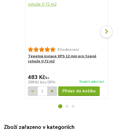
9 hodnocení
Tepelná izolace XPS 12 mm pro topné
Tepelná izo
rohože 0,72 m2
rohože 7,2m
4 827 Kč
Ušetříte 835
483 Kč
3 992 Kč
/
ks
Ihned k odeslání
399 Kč
bez DPH
3 299 Kč
bez
Přidat do košíku
Zboží zařazeno v kategoriích