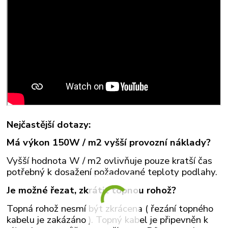
Nejčastější dotazy:
Má výkon 150W / m2 vyšší provozní náklady?
Vyšší hodnota W / m2 ovlivňuje pouze kratší čas
potřebný k dosažení požadované teploty podlahy.
Je možné řezat, zkrátit topnou rohož?
Topná rohož nesmí být zkrácena ( řezání topného
kabelu je zakázáno ). Topný kabel je připevněn k