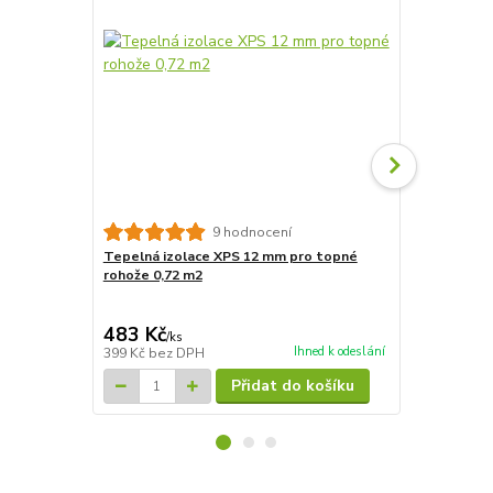
9 hodnocení
Tepelná izolace XPS 12 mm pro topné
Tepelná izo
rohože 0,72 m2
rohože 7,2m
4 827 Kč
Ušetříte 835
483 Kč
3 992 Kč
/
ks
Ihned k odeslání
399 Kč
bez DPH
3 299 Kč
bez
Přidat do košíku