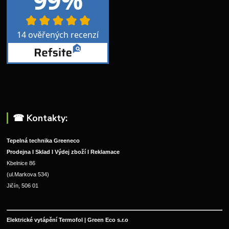
☎︎ Kontakty:
Tepelná technika Greeneco
Prodejna I Sklad I Výdej zboží I Reklamace
Kbelnice 86
(ul.Markova 534)
Jičín, 506 01
Elektrické vytápění Termofol | Green Eco s.r.o