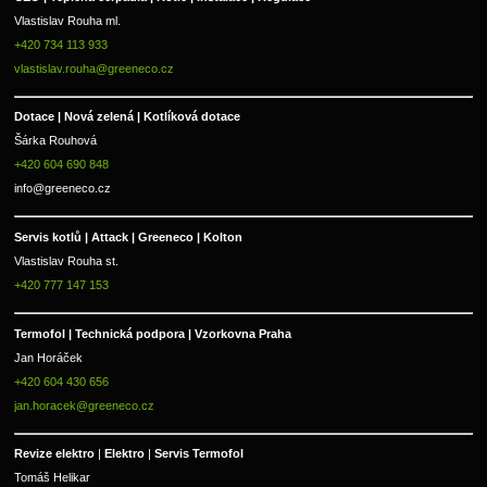
Vlastislav Rouha ml.
+420 734 113 933
vlastislav.rouha@greeneco.cz
Dotace | Nová zelená | Kotlíková dotace
Šárka Rouhová
+420 604 690 848
info@greeneco.cz
Servis kotlů | Attack | Greeneco | Kolton  
Vlastislav Rouha st.
+420 777 147 153
Termofol | Technická podpora | Vzorkovna Praha
Jan Horáček
+420 604 430 656
jan.horacek@greeneco.cz
Revize elektro 
|
 Elektro 
|
 Servis Termofol 
Tomáš Helikar