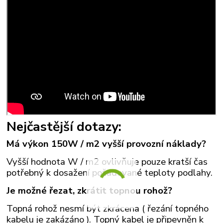
Nejčastější dotazy:
Má výkon 150W / m2 vyšší provozní náklady?
Vyšší hodnota W / m2 ovlivňuje pouze kratší čas
potřebný k dosažení požadované teploty podlahy.
Je možné řezat, zkrátit topnou rohož?
Topná rohož nesmí být zkrácena ( řezání topného
kabelu je zakázáno ). Topný kabel je připevněn k