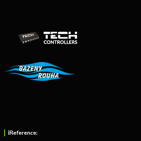
ℹ︎Reference: