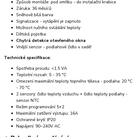
Způsob montáže: pod omítku - do instalační krabice
Záruka: 36 měsíců
Sněhově bílá barva
Signalizace - vytápění je zapnuto
Možnost ručního ovládání teploty
Dětská pojistka
Chytrá detekce otevřeného okna
Vnější senzor - podlahové čidlo v sadě!
Technické specifikace:
Spotřeba proudu: <1,5 VA
Teplotní rozsah: 5 - 35 °C
Omezení maximální teploty topného tělesa - podlaha: 20 °C
- 70 °C
2 senzory: čidlo teploty vzduchu + čidlo teploty podlahy -
senzor NTC
Režim programování 5+2
Maximální zatížení výstupu: 16A
Ochranné krytí: IP20
Napájení: 90~240V AC