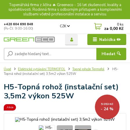
Topenářská firma z Jičína 🔥 Greeneco - 16 let zkušeností, kvality a
spolehlivosti. Rodinná firma s odborným přístupem a komplexními
službami včetně profesionální instalace a servisu.
0
ks
+420 604 690 848
CZK
za
0,00 Kč
(Po-Čt: 9:00-16:00)
Nabídka ✏️
Hledat 🔍
Úvod
Elektrické vytápění TERMOFOL
Topné rohože Termofol
H5-
Topná rohož (instalační set) 3,5m2 výkon 525W
H5-Topná rohož (instalační set)
3,5m2 výkon 525W
5 353 Kč
Akce
- 24 %