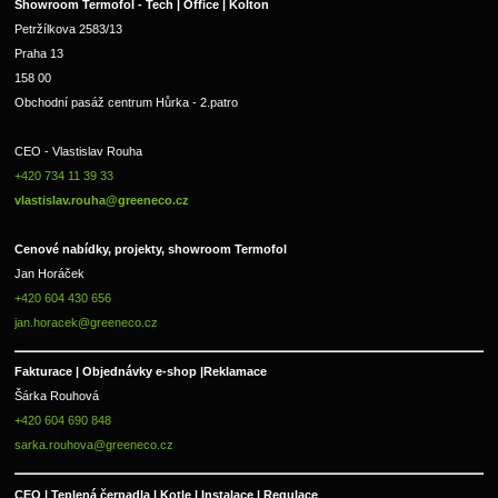
Showroom Termofol - Tech | Office | Kolton
Petržílkova 2583/13
Praha 13
158 00
Obchodní pasáž centrum Hůrka - 2.patro
CEO - Vlastislav Rouha 
+420 734 11 39 33 
vlastislav.rouha@greeneco.cz
Cenové nabídky, projekty, showroom Termofol 
Jan Horáček
+420 604 430 656
jan.horacek@greeneco.cz
Fakturace | 
Objednávky e-shop |
Reklamace
Šárka Rouhová
+420 604 690 848
sarka.rouhova@greeneco.cz
CEO | Teplená čerpadla | Kotle | Instalace | Regulace