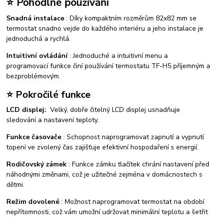
⭐ Pohodlné používání
Snadná instalace
: Díky kompaktním rozměrům 82x82 mm se
termostat snadno vejde do každého interiéru a jeho instalace je
jednoduchá a rychlá.
Intuitivní ovládání
: Jednoduché a intuitivní menu a
programovací funkce činí používání termostatu TF-H5 příjemným a
bezproblémovým.
⭐ Pokročilé funkce
LCD displej:
Velký, dobře čitelný LCD displej usnadňuje
sledování a nastavení teploty.
Funkce časovače
: Schopnost naprogramovat zapnutí a vypnutí
topení ve zvolený čas zajišťuje efektivní hospodaření s energií.
Rodičovský zámek
: Funkce zámku tlačítek chrání nastavení před
náhodnými změnami, což je užitečné zejména v domácnostech s
dětmi.
Režim dovolené
: Možnost naprogramovat termostat na období
nepřítomnosti, což vám umožní udržovat minimální teplotu a šetřit