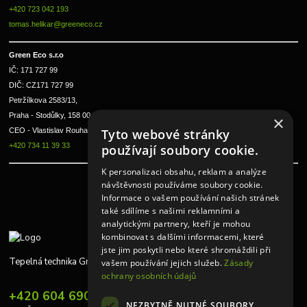
+420 723 042 193
tomas.helikar@greeneco.cz
Green Eco s.r.o 
IČ: 171 727 99      
DIČ: CZ171 727 99
Petržílkova 2583/13, 
Praha - Stodůlky, 158 00 
×
CEO - Vlastislav Rouha ml.
Tyto webové stránky
+420 734 11 39 33
používají soubory cookie.
K personalizaci obsahu, reklam a analýze
návštěvnosti používáme soubory cookie.
Informace o vašem používání našich stránek
také sdílíme s našimi reklamními a
analytickými partnery, kteří je mohou
kombinovat s dalšími informacemi, které
jste jim poskytli nebo které shromáždili při
Tepelná technika Greeneco
vašem používání jejich služeb.
Zásady
ochrany osobních údajů
+420 604 690 848
NEZBYTNĚ NUTNÉ SOUBORY