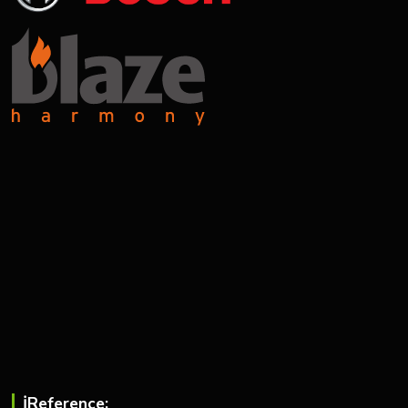
ℹ︎Reference: