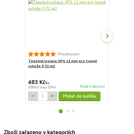
9 hodnocení
Tepelná izolace XPS 12 mm pro topné
Tepelná izo
rohože 0,72 m2
rohože 7,2m
4 827 Kč
Ušetříte 835
483 Kč
3 992 Kč
/
ks
Ihned k odeslání
399 Kč
bez DPH
3 299 Kč
bez
Přidat do košíku
Zboží zařazeno v kategoriích