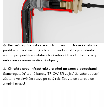
♨️
Bezpečné při kontaktu s pitnou vodou
: Naše kabely lze
použít v potrubí zásobujících pitnou vodou, takže jsou ideální
volbou pro použití v instalacích zásobujících vodou letní chaty
nebo jiné sezónně využívané objekty.
♨️
Chraňte svou infrastrukturu před mrazem a poruchami
.
Samoregulační topné kabely TF-CW-SR zajistí, že vaše potrubí
zůstane ve skvělém stavu po celý rok. Zbavte se starostí se
zimními mrazy!