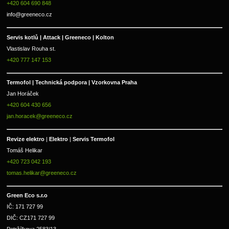
+420 604 690 848
info@greeneco.cz
Servis kotlů | Attack | Greeneco | Kolton  
Vlastislav Rouha st.
+420 777 147 153
Termofol | Technická podpora | Vzorkovna Praha
Jan Horáček
+420 604 430 656
jan.horacek@greeneco.cz
Revize elektro 
|
 Elektro 
|
 Servis Termofol 
Tomáš Helikar
+420 723 042 193
tomas.helikar@greeneco.cz
Green Eco s.r.o 
IČ: 171 727 99      
DIČ: CZ171 727 99