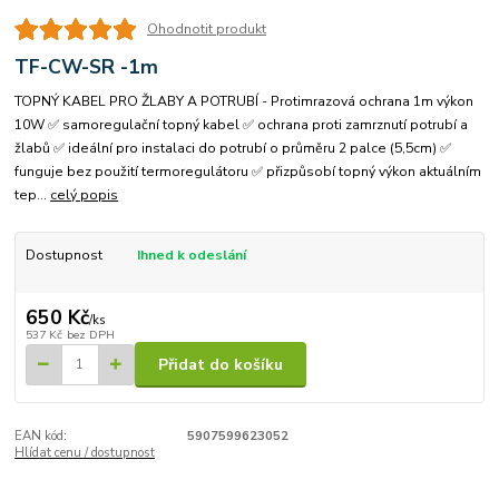
Ohodnotit produkt
TF-CW-SR -1m
TOPNÝ KABEL PRO ŽLABY A POTRUBÍ - Protimrazová ochrana 1m výkon
10W ✅ samoregulační topný kabel ✅ ochrana proti zamrznutí potrubí a
žlabů ✅ ideální pro instalaci do potrubí o průměru 2 palce (5,5cm) ✅
funguje bez použití termoregulátoru ✅ přizpůsobí topný výkon aktuálním
tep...
celý popis
Dostupnost
Ihned k odeslání
650 Kč
/
ks
537 Kč
bez DPH
Přidat do košíku
EAN kód:
5907599623052
Hlídat cenu / dostupnost