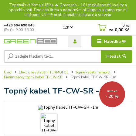
Topenářská firma z Jičína 🔥 Greeneco - 16 let zkušeností, kvality a
spolehlivosti. Rodinná firma s odborným přístupem a komplexními
službami včetně profesionální instalace a servisu.
0
ks
+420 604 690 848
CZK
za
0,00 Kč
(Po-Čt: 9:00-16:00)
Nabídka ✏️
Hledat 🔍
Úvod
Elektrické vytápění TERMOFOL
Topné kabely Termofol
Protimrazový topný kabel TF-CW-SR
Topný kabel TF-CW-SR -1m
Topný kabel TF-CW-SR -1m
817 Kč
- 20 %