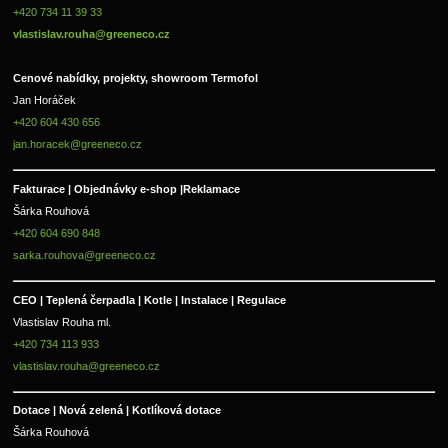
+420 734 11 39 33 
vlastislav.rouha@greeneco.cz
Cenové nabídky, projekty, showroom Termofol 
Jan Horáček
+420 604 430 656
jan.horacek@greeneco.cz
Fakturace | 
Objednávky e-shop |
Reklamace
Šárka Rouhová
+420 604 690 848
sarka.rouhova@greeneco.cz
CEO | Teplená čerpadla | Kotle | Instalace | Regulace
Vlastislav Rouha ml.
+420 734 113 933
vlastislav.rouha@greeneco.cz
Dotace | Nová zelená | Kotlíková dotace
Šárka Rouhová