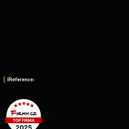
ℹ︎Reference: