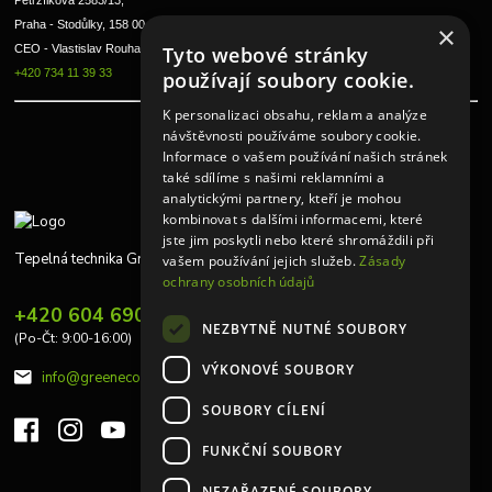
Petržílkova 2583/13, 
Praha - Stodůlky, 158 00 
×
Tyto webové stránky
CEO - Vlastislav Rouha ml.
+420 734 11 39 33
používají soubory cookie.
K personalizaci obsahu, reklam a analýze
návštěvnosti používáme soubory cookie.
Informace o vašem používání našich stránek
také sdílíme s našimi reklamními a
analytickými partnery, kteří je mohou
kombinovat s dalšími informacemi, které
jste jim poskytli nebo které shromáždili při
Tepelná technika Greeneco
vašem používání jejich služeb.
Zásady
ochrany osobních údajů
+420 604 690 848
NEZBYTNĚ NUTNÉ SOUBORY
(Po-Čt: 9:00-16:00)
VÝKONOVÉ SOUBORY
info@greeneco.cz
SOUBORY CÍLENÍ
FUNKČNÍ SOUBORY
NEZAŘAZENÉ SOUBORY