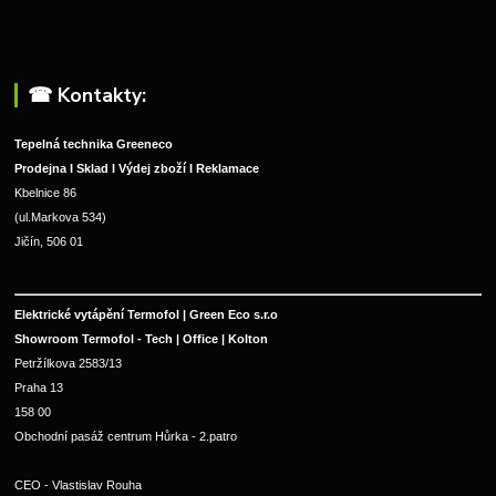
☎︎ Kontakty:
Tepelná technika Greeneco
Prodejna I Sklad I Výdej zboží I Reklamace
Kbelnice 86
(ul.Markova 534)
Jičín, 506 01
Elektrické vytápění Termofol | Green Eco s.r.o
Showroom Termofol - Tech | Office | Kolton
Petržílkova 2583/13
Praha 13
158 00
Obchodní pasáž centrum Hůrka - 2.patro
CEO - Vlastislav Rouha 