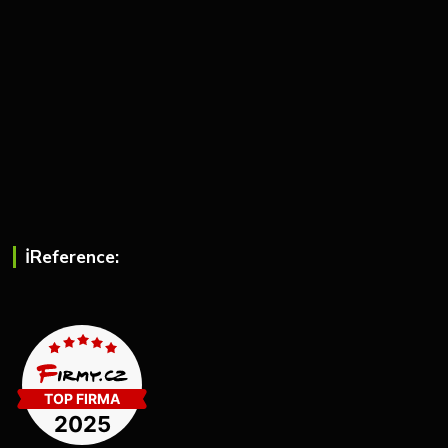
ℹ︎Reference: