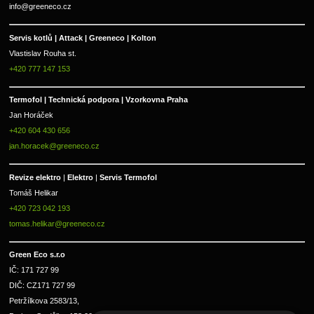
info@greeneco.cz
Servis kotlů | Attack | Greeneco | Kolton  
Vlastislav Rouha st.
+420 777 147 153
Termofol | Technická podpora | Vzorkovna Praha
Jan Horáček
+420 604 430 656
jan.horacek@greeneco.cz
Revize elektro 
|
 Elektro 
|
 Servis Termofol 
Tomáš Helikar
+420 723 042 193
tomas.helikar@greeneco.cz
Green Eco s.r.o 
IČ: 171 727 99      
DIČ: CZ171 727 99
Petržílkova 2583/13, 