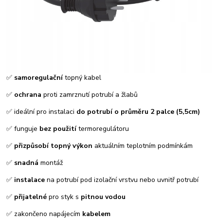
✅
samoregulační
topný kabel
✅
ochrana
proti zamrznutí potrubí a žlabů
✅ ideální pro instalaci
do potrubí o průměru 2 palce (5,5
cm)
✅ funguje
bez použití
termoregulátoru
✅
přizpůsobí topný
výkon
aktuálním teplotním podmínkám
✅
snadná
montáž
✅
instalace
na potrubí pod izolační vrstvu nebo uvnitř potrubí
✅
přijatelné
pro styk s
pitnou vodou
✅ zakončeno napájecím
kabelem