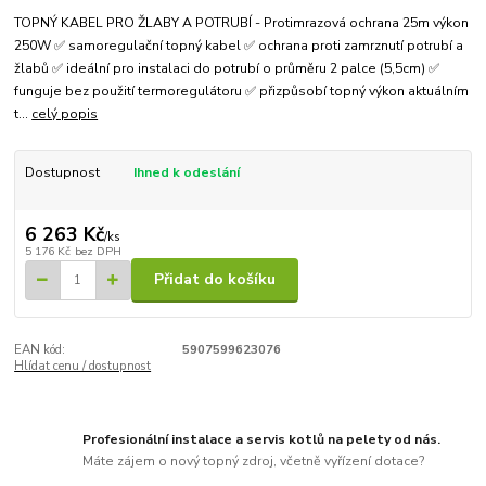
TOPNÝ KABEL PRO ŽLABY A POTRUBÍ - Protimrazová ochrana 25m výkon
250W ✅ samoregulační topný kabel ✅ ochrana proti zamrznutí potrubí a
žlabů ✅ ideální pro instalaci do potrubí o průměru 2 palce (5,5cm) ✅
funguje bez použití termoregulátoru ✅ přizpůsobí topný výkon aktuálním
t...
celý popis
Dostupnost
Ihned k odeslání
6 263 Kč
/
ks
5 176 Kč
bez DPH
Přidat do košíku
EAN kód:
5907599623076
Hlídat cenu / dostupnost
Profesionální instalace a servis kotlů na pelety od nás.
Máte zájem o nový topný zdroj, včetně vyřízení dotace?