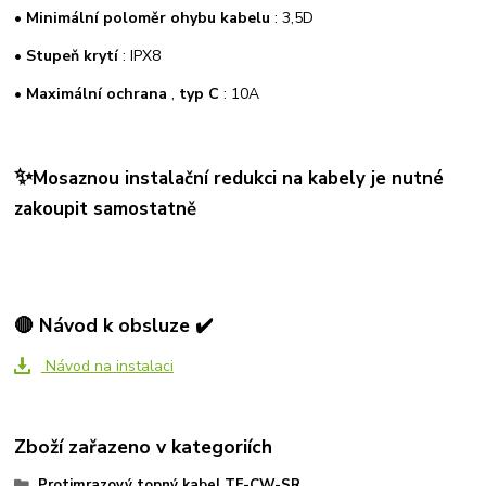
•
Minimální poloměr ohybu kabelu
: 3,5D
•
Stupeň krytí
: IPX8
•
Maximální ochrana
,
typ C
: 10A
✨
Mosaznou instalační redukci na kabely je nutné
zakoupit samostatně
🔴 Návod k obsluze ✔️
Návod na instalaci
Zboží zařazeno v kategoriích
Protimrazový topný kabel TF-CW-SR