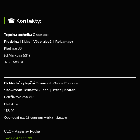
☎︎ Kontakty:
Tepelná technika Greeneco
Prodejna I Sklad I Výdej zboží I Reklamace
Kbelnice 86
(ul.Markova 534)
Jičín, 506 01
Elektrické vytápění Termofol | Green Eco s.r.o
Showroom Termofol - Tech | Office | Kolton
Petržílkova 2583/13
Praha 13
158 00
Obchodní pasáž centrum Hůrka - 2.patro
CEO - Vlastislav Rouha 
+420 734 11 39 33 