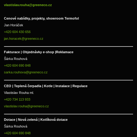
vlastislav.rouha@greeneco.cz
Cenové nabídky, projekty, showroom Termofol 
Jan Horáček
+420 604 430 656
jan.horacek@greeneco.cz
Fakturace | 
Objednávky e-shop |
Reklamace
Šárka Rouhová
+420 604 690 848
sarka.rouhova@greeneco.cz
CEO | Teplená čerpadla | Kotle | Instalace | Regulace
Vlastislav Rouha ml.
+420 734 113 933
vlastislav.rouha@greeneco.cz
Dotace | Nová zelená | Kotlíková dotace
Šárka Rouhová
+420 604 690 848