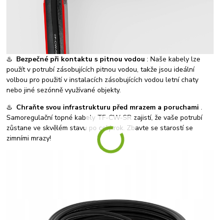
♨️
Bezpečné při kontaktu s pitnou vodou
: Naše kabely lze
použít v potrubí zásobujících pitnou vodou, takže jsou ideální
volbou pro použití v instalacích zásobujících vodou letní chaty
nebo jiné sezónně využívané objekty.
♨️
Chraňte svou infrastrukturu před mrazem a poruchami
.
Samoregulační topné kabely TF-CW-SR zajistí, že vaše potrubí
zůstane ve skvělém stavu po celý rok. Zbavte se starostí se
zimními mrazy!