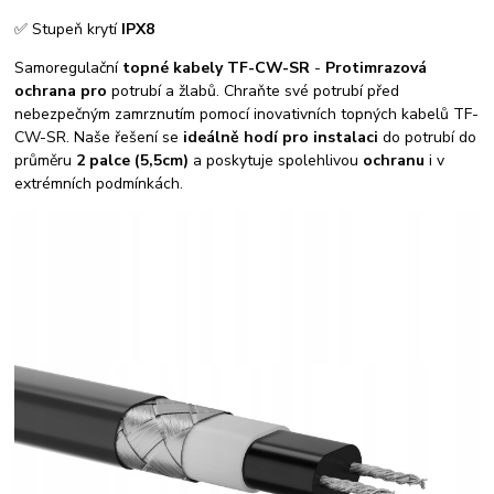
✅ Stupeň krytí
IPX8
Samoregulační
topné kabely TF-CW-SR
-
Protimrazová
ochrana pro
potrubí a žlabů. Chraňte své potrubí před
nebezpečným zamrznutím pomocí inovativních topných kabelů TF-
CW-SR. Naše řešení se
ideálně hodí pro instalaci
do potrubí do
průměru
2 palce (5,5cm)
a poskytuje spolehlivou
ochranu
i v
extrémních podmínkách.