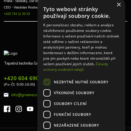
Praha - Stodůlky, 158 00 
×
Tyto webové stránky
CEO - Vlastislav Rouha ml.
+420 734 11 39 33
používají soubory cookie.
K personalizaci obsahu, reklam a analýze
návštěvnosti používáme soubory cookie.
Informace o vašem používání našich stránek
také sdílíme s našimi reklamními a
analytickými partnery, kteří je mohou
kombinovat s dalšími informacemi, které
jste jim poskytli nebo které shromáždili při
Tepelná technika Greeneco
vašem používání jejich služeb.
Zásady
ochrany osobních údajů
+420 604 690 848
NEZBYTNĚ NUTNÉ SOUBORY
(Po-Čt: 9:00-16:00)
VÝKONOVÉ SOUBORY
info@greeneco.cz
SOUBORY CÍLENÍ
FUNKČNÍ SOUBORY
NEZAŘAZENÉ SOUBORY