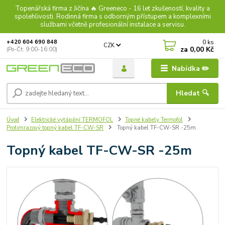
Topenářská firma z Jičína 🔥 Greeneco - 16 let zkušeností, kvality a
spolehlivosti. Rodinná firma s odborným přístupem a komplexními
službami včetně profesionální instalace a servisu.
0
ks
+420 604 690 848
CZK
za
0,00 Kč
(Po-Čt: 9:00-16:00)
Nabídka ✏️
Hledat 🔍
Úvod
Elektrické vytápění TERMOFOL
Topné kabely Termofol
Protimrazový topný kabel TF-CW-SR
Topný kabel TF-CW-SR -25m
Topný kabel TF-CW-SR -25m