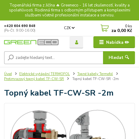
Topenářská firma z Jičína 🔥 Greeneco - 16 let zkušeností, kvality a
spolehlivosti. Rodinná firma s odborným přístupem a komplexními
službami včetně profesionální instalace a servisu.
0
ks
+420 604 690 848
CZK
za
0,00 Kč
(Po-Čt: 9:00-16:00)
Nabídka ✏️
Hledat 🔍
Úvod
Elektrické vytápění TERMOFOL
Topné kabely Termofol
Protimrazový topný kabel TF-CW-SR
Topný kabel TF-CW-SR -2m
Topný kabel TF-CW-SR -2m