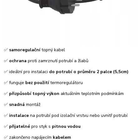
✅
samoregulační
topný kabel
✅
ochrana
proti zamrznutí potrubí a žlabů
✅ ideální pro instalaci
do potrubí o průměru 2 palce (5,5
cm)
✅ funguje
bez použití
termoregulátoru
✅
přizpůsobí topný
výkon
aktuálním teplotním podmínkám
✅
snadná
montáž
✅
instalace
na potrubí pod izolační vrstvu nebo uvnitř potrubí
✅
přijatelné
pro styk s
pitnou vodou
✅ zakončeno napájecím
kabelem