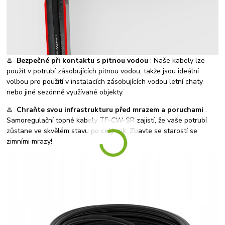
♨️
Bezpečné při kontaktu s pitnou vodou
: Naše kabely lze
použít v potrubí zásobujících pitnou vodou, takže jsou ideální
volbou pro použití v instalacích zásobujících vodou letní chaty
nebo jiné sezónně využívané objekty.
♨️
Chraňte svou infrastrukturu před mrazem a poruchami
.
Samoregulační topné kabely TF-CW-SR zajistí, že vaše potrubí
zůstane ve skvělém stavu po celý rok. Zbavte se starostí se
zimními mrazy!