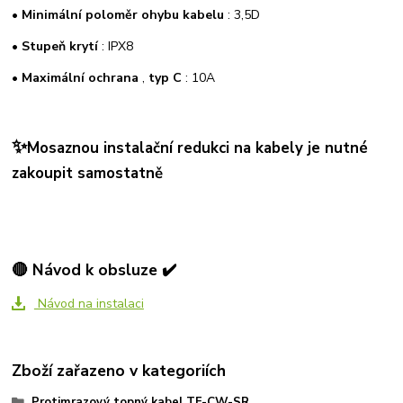
•
Minimální poloměr ohybu kabelu
: 3,5D
•
Stupeň krytí
: IPX8
•
Maximální ochrana
,
typ C
: 10A
✨
Mosaznou instalační redukci na kabely je nutné
zakoupit samostatně
🔴 Návod k obsluze ✔️
Návod na instalaci
Zboží zařazeno v kategoriích
Protimrazový topný kabel TF-CW-SR