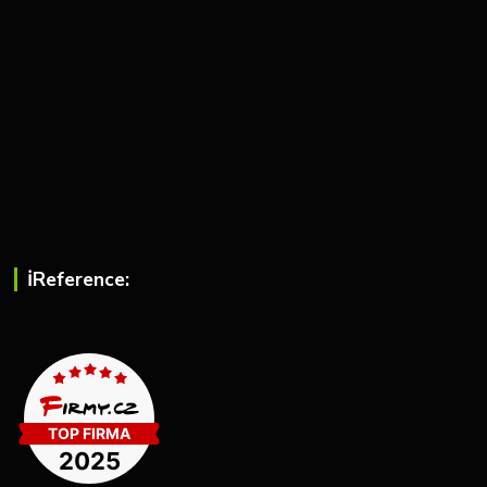
ℹ︎Reference: