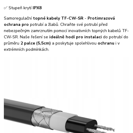
✅ Stupeň krytí
IPX8
Samoregulační
topné kabely TF-CW-SR
-
Protimrazová
ochrana pro
potrubí a žlabů. Chraňte své potrubí před
nebezpečným zamrznutím pomocí inovativních topných kabelů TF-
CW-SR. Naše řešení se
ideálně hodí pro instalaci
do potrubí do
průměru
2 palce (5,5cm)
a poskytuje spolehlivou
ochranu
i v
extrémních podmínkách.