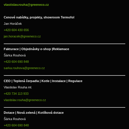
vlastislav.rouha@greeneco.cz
Cenové nabídky, projekty, showroom Termofol 
Jan Horáček
+420 604 430 656
jan.horacek@greeneco.cz
Fakturace | 
Objednávky e-shop |
Reklamace
Šárka Rouhová
+420 604 690 848
sarka.rouhova@greeneco.cz
CEO | Teplená čerpadla | Kotle | Instalace | Regulace
Vlastislav Rouha ml.
+420 734 113 933
vlastislav.rouha@greeneco.cz
Dotace | Nová zelená | Kotlíková dotace
Šárka Rouhová
+420 604 690 848