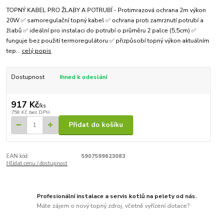
TOPNÝ KABEL PRO ŽLABY A POTRUBÍ - Protimrazová ochrana 2m výkon
20W ✅ samoregulační topný kabel ✅ ochrana proti zamrznutí potrubí a
žlabů ✅ ideální pro instalaci do potrubí o průměru 2 palce (5,5cm) ✅
funguje bez použití termoregulátoru ✅ přizpůsobí topný výkon aktuálním
tep...
celý popis
Dostupnost
Ihned k odeslání
917 Kč
/
ks
758 Kč
bez DPH
Přidat do košíku
EAN kód:
5907599623083
Hlídat cenu / dostupnost
Profesionální instalace a servis kotlů na pelety od nás.
Máte zájem o nový topný zdroj, včetně vyřízení dotace?