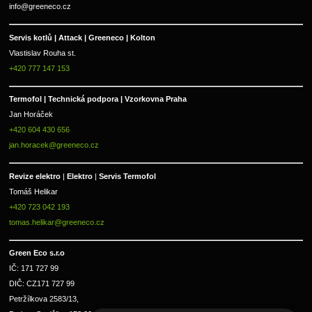
info@greeneco.cz
Servis kotlů | Attack | Greeneco | Kolton  
Vlastislav Rouha st.
+420 777 147 153
Termofol | Technická podpora | Vzorkovna Praha
Jan Horáček
+420 604 430 656
jan.horacek@greeneco.cz
Revize elektro 
|
 Elektro 
|
 Servis Termofol 
Tomáš Helikar
+420 723 042 193
tomas.helikar@greeneco.cz
Green Eco s.r.o 
IČ: 171 727 99      
DIČ: CZ171 727 99
Petržílkova 2583/13, 