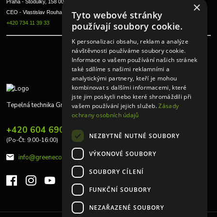
Praha - Stodůlky, 158 00 
×
Tyto webové stránky
CEO - Vlastislav Rouha ml.
+420 734 11 39 33
používají soubory cookie.
K personalizaci obsahu, reklam a analýze
návštěvnosti používáme soubory cookie.
Informace o vašem používání našich stránek
také sdílíme s našimi reklamními a
analytickými partnery, kteří je mohou
kombinovat s dalšími informacemi, které
jste jim poskytli nebo které shromáždili při
Tepelná technika Greeneco
vašem používání jejich služeb.
Zásady
ochrany osobních údajů
+420 604 690 848
NEZBYTNĚ NUTNÉ SOUBORY
(Po-Čt: 9:00-16:00)
VÝKONOVÉ SOUBORY
info@greeneco.cz
SOUBORY CÍLENÍ
FUNKČNÍ SOUBORY
NEZAŘAZENÉ SOUBORY