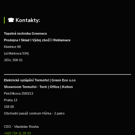
☎︎ Kontakty:
Tepelná technika Greeneco
Prodejna I Sklad I Výdej zboží I Reklamace
Kbelnice 86
(ul.Markova 534)
Jičín, 506 01
Elektrické vytápění Termofol | Green Eco s.r.o
Showroom Termofol - Tech | Office | Kolton
Petržílkova 2583/13
Praha 13
158 00
Obchodní pasáž centrum Hůrka - 2.patro
CEO - Vlastislav Rouha 
+420 734 11 39 33 