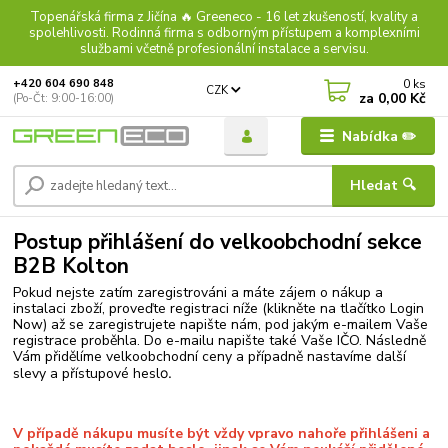
Topenářská firma z Jičína 🔥 Greeneco - 16 let zkušeností, kvality a
spolehlivosti. Rodinná firma s odborným přístupem a komplexními
službami včetně profesionální instalace a servisu.
0
ks
+420 604 690 848
CZK
za
0,00 Kč
(Po-Čt: 9:00-16:00)
Nabídka ✏️
Hledat 🔍
Postup přihlášení do velkoobchodní sekce
B2B Kolton
Pokud nejste zatím zaregistrováni a máte zájem o nákup a
instalaci zboží, proveďte registraci níže (klikněte na tlačítko Login
Now) až se zaregistrujete napište nám, pod jakým e-mailem Vaše
registrace proběhla. Do e-mailu napište také Vaše IČO. Následně
Vám přidělíme velkoobchodní ceny a případně nastavíme další
slevy a přístupové hesl
o.
V případě nákupu musíte být vždy vpravo nahoře přihlášeni a