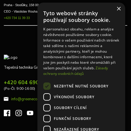
Praha - Stodůlky, 158 00 
×
Tyto webové stránky
CEO - Vlastislav Rouha ml.
+420 734 11 39 33
používají soubory cookie.
K personalizaci obsahu, reklam a analýze
návštěvnosti používáme soubory cookie.
Informace o vašem používání našich stránek
také sdílíme s našimi reklamními a
analytickými partnery, kteří je mohou
kombinovat s dalšími informacemi, které
jste jim poskytli nebo které shromáždili při
Tepelná technika Greeneco
vašem používání jejich služeb.
Zásady
ochrany osobních údajů
+420 604 690 848
NEZBYTNĚ NUTNÉ SOUBORY
(Po-Čt: 9:00-16:00)
VÝKONOVÉ SOUBORY
info@greeneco.cz
SOUBORY CÍLENÍ
FUNKČNÍ SOUBORY
NEZAŘAZENÉ SOUBORY