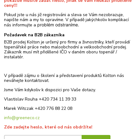
pokaždé musíte zadat heslo, jinak se Vám neukáží přidělené
ceny!!!
Pokud jste u nás již registrováni a sleva se Vám nezobrazuje,
napište nám a my to opravíme. V případě jakýchkoliv komplikací
nás informujte a
problém odstraníme.
Požadavek na B2B zákazníka
B2B prodej Kolton je určený pro firmy a živnostníky, kteří provádí
topenářské práce nebo maloobchodní a velkoobchodní prodej.
Zákazník musí mít přidělené IČO v daném oboru topenář /
instalatér.
V případě zájmu o školení a představení produktů Kolton nás
neváhejte kontaktovat.
Jsme Vám kdykoliv k dispozici pro Vaše dotazy.
Vlastislav Rouha +420 734 11 39 33
Marek Witczak +420 776 88 22 08
info@greeneco.cz
Zde zadejte heslo, které od nás obdržíte!