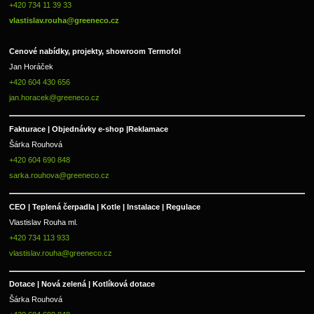
+420 734 11 39 33 
vlastislav.rouha@greeneco.cz
Cenové nabídky, projekty, showroom Termofol 
Jan Horáček
+420 604 430 656
jan.horacek@greeneco.cz
Fakturace | 
Objednávky e-shop |
Reklamace
Šárka Rouhová
+420 604 690 848
sarka.rouhova@greeneco.cz
CEO | Teplená čerpadla | Kotle | Instalace | Regulace
Vlastislav Rouha ml.
+420 734 113 933
vlastislav.rouha@greeneco.cz
Dotace | Nová zelená | Kotlíková dotace
Šárka Rouhová