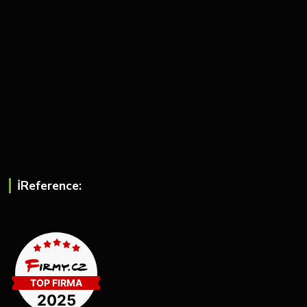
ℹ︎Reference: