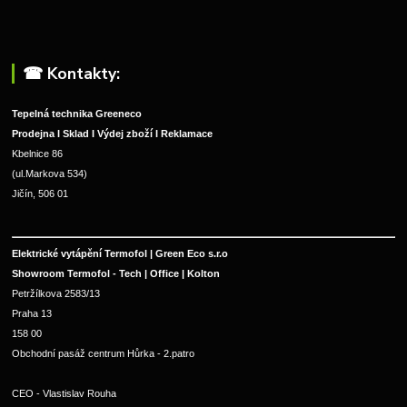
☎︎ Kontakty:
Tepelná technika Greeneco
Prodejna I Sklad I Výdej zboží I Reklamace
Kbelnice 86
(ul.Markova 534)
Jičín, 506 01
Elektrické vytápění Termofol | Green Eco s.r.o
Showroom Termofol - Tech | Office | Kolton
Petržílkova 2583/13
Praha 13
158 00
Obchodní pasáž centrum Hůrka - 2.patro
CEO - Vlastislav Rouha 