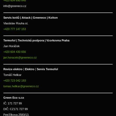
+420 604 690 848
info@greeneco.cz
Servis kotlů | Attack | Greeneco | Kolton  
Vlastislav Rouha st.
+420 777 147 153
Termofol | Technická podpora | Vzorkovna Praha
Jan Horáček
+420 604 430 656
jan.horacek@greeneco.cz
Revize elektro 
|
 Elektro 
|
 Servis Termofol 
Tomáš Helikar
+420 723 042 193
tomas.helikar@greeneco.cz
Green Eco s.r.o 
IČ: 171 727 99      
DIČ: CZ171 727 99
Petržílkova 2583/13, 