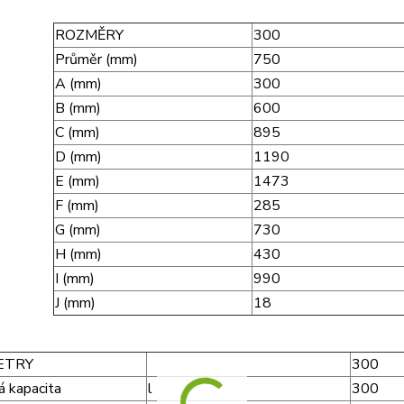
ROZMĚRY
300
Průměr (mm)
750
A (mm)
300
B (mm)
600
C (mm)
895
D (mm)
1190
E (mm)
1473
F (mm)
285
G (mm)
730
H (mm)
430
I (mm)
990
J (mm)
18
ETRY
300
á kapacita
l
300