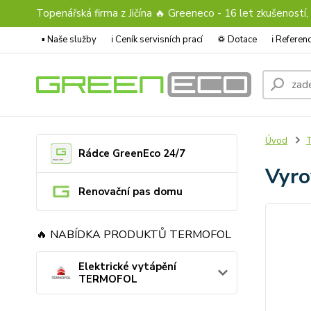
Topenářská firma z Jičína 🔥 Greeneco - 16 let zkušeností,
▪️ Naše služby
ℹ︎ Ceník servisních prací
♽ Dotace
ℹ︎ Refere
Úvod
T
Rádce GreenEco 24/7
Vyro
Renovační pas domu
🔥 NABÍDKA PRODUKTŮ TERMOFOL
Elektrické vytápění
TERMOFOL