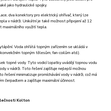
také jako hydraulické spojky.
ace, dva konektory pro elektrický ohřívač, který lze
pla v nádrži. Unikátní je také možnost připojení až 12
 maximálního využití tepla.
 vytápění. Voda ohřátá topným zařízením se ukládá v
 konvekčním topným tělesům, fan-coilům atd.).
ysek topné vody. Tyto vodicí lopatky uvádějí topnou vodu
vody v nádrži. Toto řešení zajišťuje nejlepší možnou
oto řešení minimalizuje promíchávání vody v nádrži, což má
ým čerpadlem a zajišťuje maximální účinnost.
ečnosti Kolton