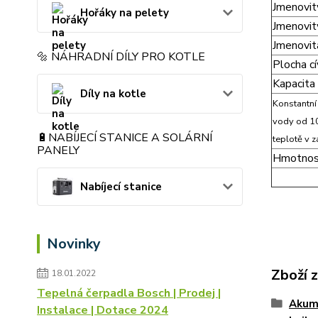
Jmenovitý
Hořáky na pelety
Jmenovitý
Jmenovit
🔩 NÁHRADNÍ DÍLY PRO KOTLE
Plocha c
Kapacita 
Díly na kotle
Konstantní
vody od 10
🔋NABÍJECÍ STANICE A SOLÁRNÍ
teplotě v 
PANELY
Hmotnos
Nabíjecí stanice
Novinky
Zboží 
18.01.2022
Tepelná čerpadla Bosch | Prodej |
Akumu
Instalace | Dotace 2024