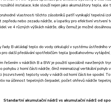
 rozsáhlé instalace, kde slouží nejen jako akumulátory tepla, ale 
ruhodné vlastnosti těchto zásobníků patří vynikající tepelná izol
t zepředu nebo zezadu nádrže, a lopatky pro efektivní vrstvení te
čidel ve 4 různých výškách nádrže, díky čemuž je možné dosáhnout
 řady B ukládají teplo do vody cirkulující v systému ústředního
 pro další předávání spotřebičům tepla (podlahovému vytápění,
ím řešením v nádržích B a BW je použití speciálně navržených tr
ho pohybu z horní části nádrže, čímž minimalizují vertikální pohyb 
aci (rozvrstvení) teploty vody v nádrži od horní části ke spodní. T
 vliv na účinnost tepelných čerpadel, počet ohřevů nádrže tepeln
tní akumulační nádrž vs akumulační nádrž od spol