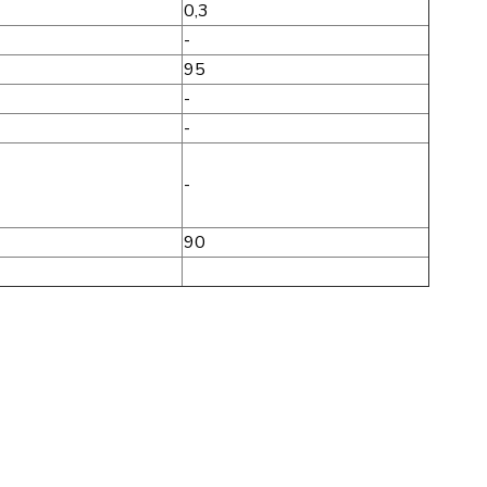
0,3
-
95
-
-
-
90