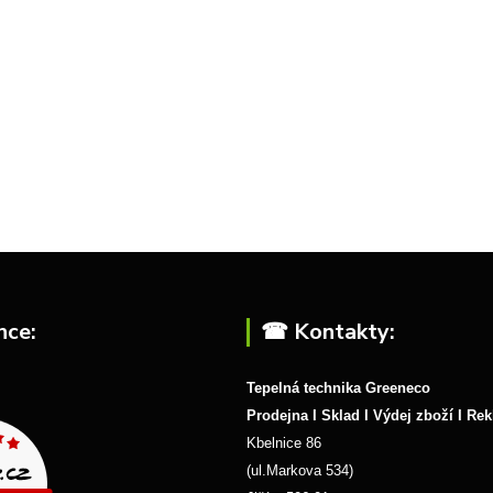
nce:
☎︎ Kontakty:
Tepelná technika Greeneco
Prodejna I Sklad I Výdej zboží I Re
Kbelnice 86
(ul.Markova 534)