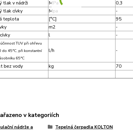
 tlak v nádrži
MPa
0,3
 tlak cívky
Mpa
-
á teplota
[°C]
95
ívky
m2
-
cívky
l
-
 účinnost TUV při ohřevu
l/h
-
 do 45°C, při konstantní
zásobníku 65°C
t bez vody
kg
70
zařazeno v kategoriích
lační nádrže a
Tepelná čerpadla KOLTON