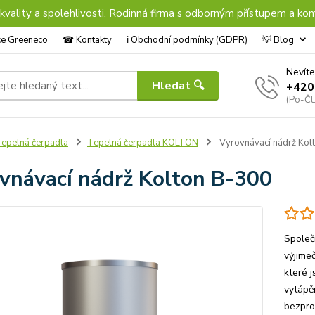
 kvality a spolehlivosti. Rodinná firma s odborným přístupem a kom
nce Greeneco
☎︎ Kontakty
ℹ︎ Obchodní podmínky (GDPR)
💡 Blog
Nevíte
Hledat 🔍
+420
(Po-Čt
epelná čerpadla
Tepelná čerpadla KOLTON
Vyrovnávací nádrž Kol
vnávací nádrž Kolton B-300
Společ
výjime
které 
vytápě
bezpro