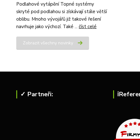
Podlahové vytápění Topné systémy
skryté pod podlahou si získávají stále větší
oblibu. Mnoho vývojářů již takové řešení
navrhuje jako výchozí. Také ...
číst celé
Zobrazit všechny novinky
✓ Partneři:
ℹ︎Refere