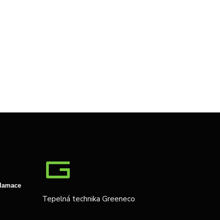
klamace
Tepelná technika Greeneco