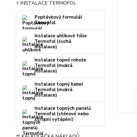
⚡ INSTALACE TERMOFOL
Poptávkový formulář
Termofol
Instalace uhlíkové fólie
Termofol (suchá
instalace)
Instalace topné rohože
Termofol (mokrá
instalace)
Instalace topný kabel
Termofol (mokrá
instalace)
Instalace topných panelů
Termofol (stěnové nebo
stropní vytápění)
⚖️ KALKULAČKA NÁKLADŮ