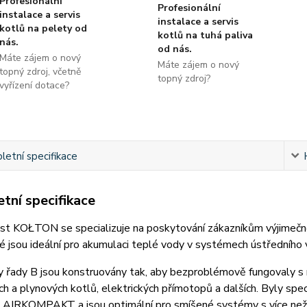
Profesionální
Profesionální
instalace a servis
instalace a servis
kotlů na pelety od
kotlů na tuhá paliva
nás.
od nás.
Máte zájem o nový
Máte zájem o nový
topný zdroj, včetně
topný zdroj?
vyřízení dotace?
etní specifikace
tní specifikace
st KOŁTON se specializuje na poskytování zákazníkům výjimečn
eré jsou ideální pro akumulaci teplé vody v systémech ústředního 
 řady B jsou konstruovány tak, aby bezproblémově fungovaly s r
h a plynových kotlů, elektrických přímotopů a dalších. Byly spec
IRKOMPAKT a jsou optimální pro smíšené systémy s více než je