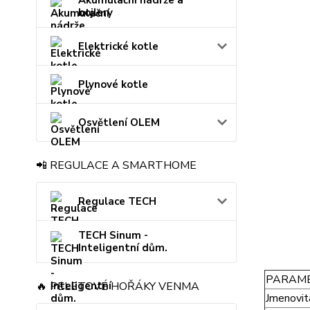
Akumulační nádrže a
bojlery
Elektrické kotle
Plynové kotle
Osvětlení OLEM
📲 REGULACE A SMARTHOME
Regulace TECH
TECH Sinum -
Inteligentní dům.
PARAM
🔥 PELETOVÉ HOŘÁKY VENMA
Jmenovit