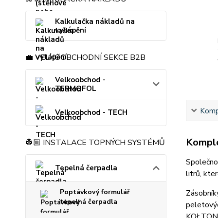
Kalkulačka nákladů na
vytápění
💼 VELKOOBCHODNÍ SEKCE B2B
Velkoobchod -
TERMOFOL
Kompl
Velkoobchod - TECH
Komple
👷🏼 INSTALACE TOPNÝCH SYSTÉMŮ
Společno
Tepelná čerpadla
litrů, kt
Poptávkový formulář
Zásobníky
tepelná čerpadla
peletovýc
KOŁTON A