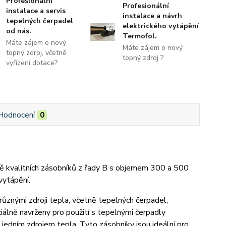
Profesionální
Profesionální
instalace a servis
instalace a návrh
tepelných čerpadel
elektrického vytápění
od nás.
Termofol.
Máte zájem o nový
Máte zájem o nový
topný zdroj, včetně
topný zdroj ?
vyřízení dotace?
Hodnocení
0
ě kvalitních zásobníků z řady B s objemem 300 a 500
vytápění.
ůznými zdroji tepla, včetně tepelných čerpadel,
iálně navrženy pro použití s tepelnými čerpadly
dním zdrojem tepla. Tyto zásobníky jsou ideální pro