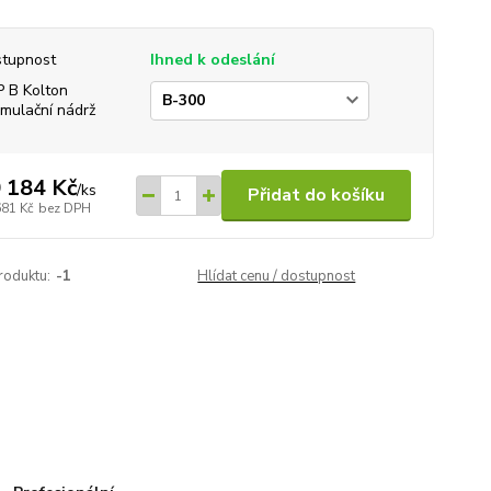
tupnost
Ihned k odeslání
 B Kolton
mulační nádrž
 184 Kč
/
ks
Přidat do košíku
681 Kč
bez DPH
roduktu:
-1
Hlídat cenu / dostupnost