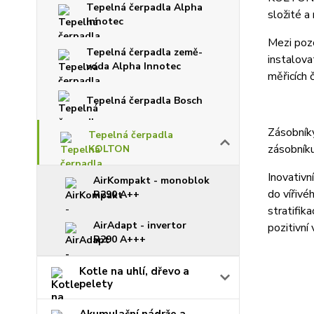
Tepelná čerpadla Alpha
složité a
Innotec
Mezi pozo
Tepelná čerpadla země-
instalova
voda Alpha Innotec
měřicích 
Tepelná čerpadla Bosch
Zásobníky
Tepelná čerpadla
zásobníku
KOLTON
Inovativn
AirKompakt - monoblok
do vířivé
R290 A++
stratifik
AirAdapt - invertor
pozitivní
R290 A+++
Kotle na uhlí, dřevo a
Standar
pelety