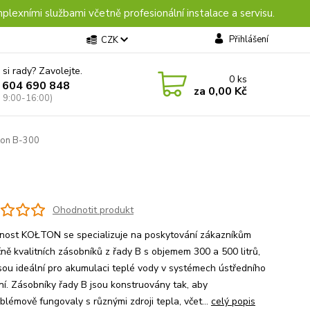
plexními službami včetně profesionální instalace a servisu.
Přihlášení
CZK
 si rady? Zavolejte.
0
ks
 604 690 848
za
0,00 Kč
: 9:00-16:00)
ton B-300
Ohodnotit produkt
nost KOŁTON se specializuje na poskytování zákazníkům
čně kvalitních zásobníků z řady B s objemem 300 a 500 litrů,
jsou ideální pro akumulaci teplé vody v systémech ústředního
ní. Zásobníky řady B jsou konstruovány tak, aby
blémově fungovaly s různými zdroji tepla, včet...
celý popis