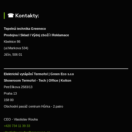
☎︎ Kontakty:
Tepelná technika Greeneco
Prodejna I Sklad I Výdej zboží I Reklamace
Kbelnice 86
(ul.Markova 534)
Jičín, 506 01
Elektrické vytápění Termofol | Green Eco s.r.o
Showroom Termofol - Tech | Office | Kolton
Petržílkova 2583/13
Praha 13
158 00
Obchodní pasáž centrum Hůrka - 2.patro
CEO - Vlastislav Rouha 
+420 734 11 39 33 