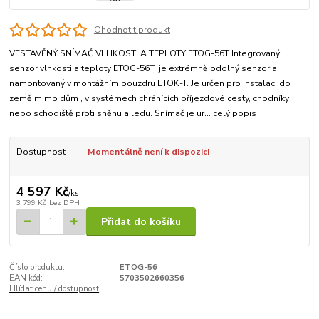
Ohodnotit produkt
VESTAVĚNÝ SNÍMAČ VLHKOSTI A TEPLOTY ETOG-56T Integrovaný
senzor vlhkosti a teploty ETOG-56T je extrémně odolný senzor a
namontovaný v montážním pouzdru ETOK-T. Je určen pro instalaci do
země mimo dům , v systémech chránících příjezdové cesty, chodníky
nebo schodiště proti sněhu a ledu. Snímač je ur...
celý popis
Dostupnost
Momentálně není k dispozici
4 597 Kč
/
ks
3 799 Kč
bez DPH
Přidat do košíku
Číslo produktu:
ETOG-56
EAN kód:
5703502660356
Hlídat cenu / dostupnost