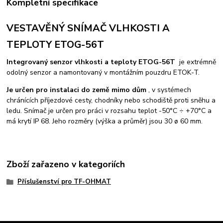
Kompletní specifikace
VESTAVĚNÝ SNÍMAČ VLHKOSTI A
TEPLOTY ETOG-56T
Integrovaný senzor vlhkosti a teploty ETOG-56T
je extrémně
odolný senzor a namontovaný v montážním pouzdru ETOK-T.
Je určen pro instalaci do země mimo dům
, v systémech
chránících příjezdové cesty, chodníky nebo schodiště proti sněhu a
ledu. Snímač je určen pro práci v rozsahu teplot -50°C ÷ +70°C a
má krytí IP 68. Jeho rozměry (výška a průměr) jsou 30 ø 60 mm.
Zboží zařazeno v kategoriích
Příslušenství pro TF-OHMAT