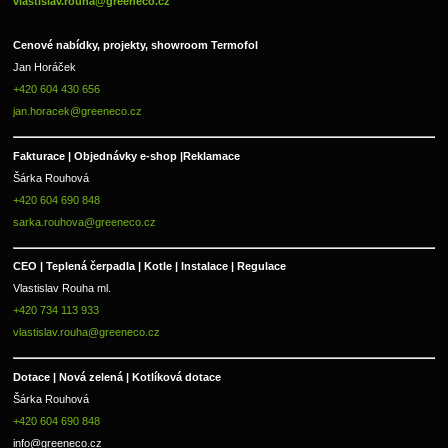
vlastislav.rouha@greeneco.cz
Cenové nabídky, projekty, showroom Termofol 
Jan Horáček
+420 604 430 656
jan.horacek@greeneco.cz
Fakturace | 
Objednávky e-shop |
Reklamace
Šárka Rouhová
+420 604 690 848
sarka.rouhova@greeneco.cz
CEO | Teplená čerpadla | Kotle | Instalace | Regulace
Vlastislav Rouha ml.
+420 734 113 933
vlastislav.rouha@greeneco.cz
Dotace | Nová zelená | Kotlíková dotace
Šárka Rouhová
+420 604 690 848
info@greeneco.cz