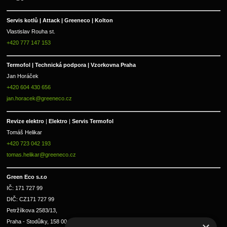
Servis kotlů | Attack | Greeneco | Kolton  
Vlastislav Rouha st.
+420 777 147 153
Termofol | Technická podpora | Vzorkovna Praha
Jan Horáček
+420 604 430 656
jan.horacek@greeneco.cz
Revize elektro 
|
 Elektro 
|
 Servis Termofol 
Tomáš Helikar
+420 723 042 193
tomas.helikar@greeneco.cz
Green Eco s.r.o 
IČ: 171 727 99      
DIČ: CZ171 727 99
Petržílkova 2583/13, 
Praha - Stodůlky, 158 00 