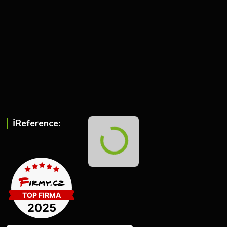
ℹ︎Reference: