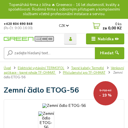
Topenářská firma z Jičína 🔥 Greeneco - 16 let zkušeností, kvality a
spolehlivosti. Rodinná firma s odborným přístupem a komplexními
službami včetně profesionální instalace a servisu.
0
ks
+420 604 690 848
CZK
za
0,00 Kč
(Po-Čt: 9:00-16:00)
Nabídka ✏️
Hledat 🔍
Úvod
Elektrické vytápění TERMOFOL
Topné kabely Termofol
Venkovní
aplikace - topné rohože TF-OHMAT
Příslušenství pro TF-OHMAT
Zemní
čidlo ETOG-56
Zemní čidlo ETOG-56
5 710 Kč
- 19 %