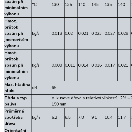
spalin při
°C
130
135
140
145
135
140
minimálním
výkonu
Hmot.
průtok
spalin při
kg/s
0,018
0,02
0,021
0,023
0,027
0,029
jmenovitém
výkonu
Hmot.
průtok
spalin při
kg/s
0,008
0,011
0,014
0,016
0,017
0,021
minimálním
výkonu
Max. hladina
dB
65
hluku
Třída a typ
A, kusové dřevo s relativní vlhkostí 12% –
—
paliva
150 mm
Průměrná
spotřeba
kg/h
5,2
6,5
7,8
9,1
10,4
11,7
dřeva
Orientační