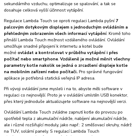
sekundárního vzduchu, optimalizuje se spalování, a tak se
dosahuje celková vyšší účinnost vytápění.
Regulace Lambda Touch se oproti regulaci Lambda pyšní
7
palcovým dotykovým displejem s jednoduchým ovládáním a
přehledným zobrazením všech informací vytápění
. Kromě toho
přináší Lambda Touch možnost vzdáleného ovládání. Ovládání
umožňuje snadné připojení k internetu a kotel bude
možné
ovládat a kontrolovat v průběhu vytápění i přes
počítač nebo smartphone
.
Vzdáleně je možné měnit všechny
parametry kotle nakolik se jedná o zrcadlení displeje kotle
na mobilním zařízení nebo počítači.
Pro správné fungování
aplikace je potřebná statická veřejná IP adresa.
Při vývoji ovládání jsme mysleli i na to, abyste měli software v
regulaci co nejnovější. Proto je v ovládání umístěn USB konektor,
přes který jednoduše aktualizujete software na nejnovější verzi.
Ovládání Lambda Touch zvládne zapnutí kotle do provozu po
spotřebě tepla z akumulační nádrže, nabíjení akumulační nádrže,
ale i různé rozšiřující moduly, jako např.: 2 směšovací okruhy, nádrž
na TUV, solární panely. S regulací Lambda Touch