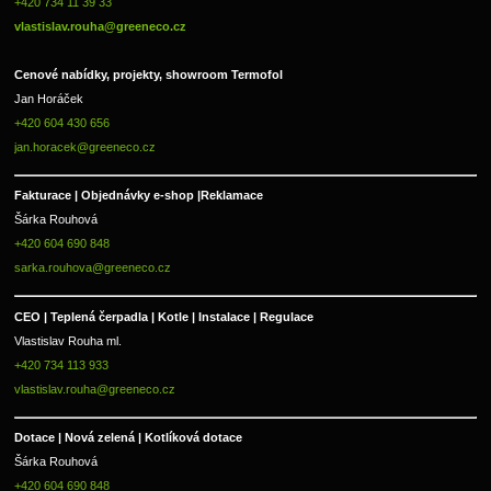
+420 734 11 39 33 
vlastislav.rouha@greeneco.cz
Cenové nabídky, projekty, showroom Termofol 
Jan Horáček
+420 604 430 656
jan.horacek@greeneco.cz
Fakturace | 
Objednávky e-shop |
Reklamace
Šárka Rouhová
+420 604 690 848
sarka.rouhova@greeneco.cz
CEO | Teplená čerpadla | Kotle | Instalace | Regulace
Vlastislav Rouha ml.
+420 734 113 933
vlastislav.rouha@greeneco.cz
Dotace | Nová zelená | Kotlíková dotace
Šárka Rouhová
+420 604 690 848