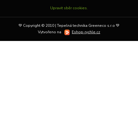
Upravit sběr cookies.
💚 Copyright © 2010 | Tepelná technika Greeneco s.r.o 💚
Vytvořeno na
Eshop-rychle.cz