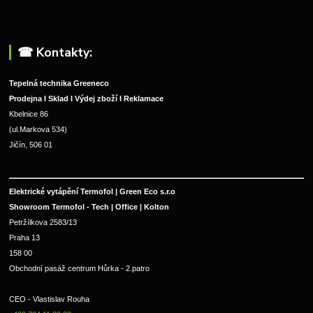
☎︎ Kontakty:
Tepelná technika Greeneco
Prodejna I Sklad I Výdej zboží I Reklamace
Kbelnice 86
(ul.Markova 534)
Jičín, 506 01
Elektrické vytápění Termofol | Green Eco s.r.o
Showroom Termofol - Tech | Office | Kolton
Petržílkova 2583/13
Praha 13
158 00
Obchodní pasáž centrum Hůrka - 2.patro
CEO - Vlastislav Rouha 