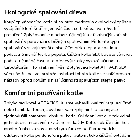
Ekologické spalování dřeva
Koupí zplyňovacího kotle si zajistíte moderní a ekologický způsob
vytápění, které šetří nejen váš čas, ale také palivo a životní
prostředí. Zplyňování je mnohem účinnější a efektivnější způsob
spalování v porovnání s běžným spalováním. Při tomto typu
2
spalování vznikají menší emise CO
, nízká teplota spalin a
podstatně menší tvorba popela. Čištění kotle SLX budete věnovat
podstatně méně času a to především díky vysoké účinnosti a
turbulátorům. To však není vše. Zplyňovací kotel ATTACK SLX
vám ušetří i palivo, protože instalací tohoto kotle se sníží provozní
náklady oproti kotlům s nižší účinností spalujících stejné palivo.
Komfortní používání kotle
Zplyňovací kotel ATTACK SLX jsme vybavili kvalitní regulací Profi
nebo Lambda Touch, abychom vám zpříjemnili a co nejvíce
zjednodušili samotnou obsluhu kotle. Ovládání kotle je tak velmi
jednoduché, intuitivní a zvládne ho každý. Kotel dokáže sám řídit
mnoho funkcí za vás a mezi tyto funkce patří automatické
odstavení kotle po dohoření paliva, automatické čištění, ovládání