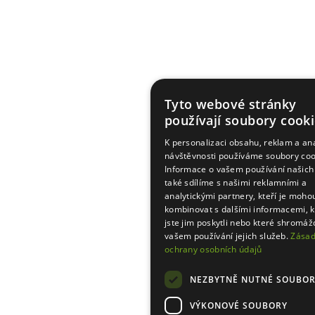
Tyto webové stránky
používají soubory cooki
K personalizaci obsahu, reklam a an
návštěvnosti používáme soubory coo
Informace o vašem používání našich
také sdílíme s našimi reklamními a
analytickými partnery, kteří je moho
kombinovat s dalšími informacemi, k
jste jim poskytli nebo které shromáždi
vašem používání jejich služeb.
Zása
ochrany osobních údajů
NEZBYTNĚ NUTNÉ SOUBO
VÝKONOVÉ SOUBORY