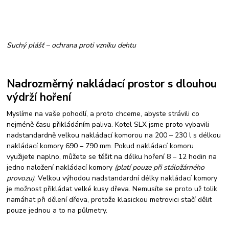
Suchý plášť – ochrana proti vzniku dehtu
Nadrozměrný nakládací prostor s dlouhou
výdrží hoření
Myslíme na vaše pohodlí, a proto chceme, abyste strávili co
nejméně času přikládáním paliva. Kotel SLX jsme proto vybavili
nadstandardně velkou nakládací komorou na 200 – 230 l s délkou
nakládací komory 690 – 790 mm. Pokud nakládací komoru
využijete naplno, můžete se těšit na délku hoření 8 – 12 hodin na
jedno naložení nakládací komory
(platí pouze při stáložárného
provozu)
. Velkou výhodou nadstandardní délky nakládací komory
je možnost přikládat velké kusy dřeva. Nemusíte se proto už tolik
namáhat při dělení dřeva, protože klasickou metrovici stačí dělit
pouze jednou a to na půlmetry.