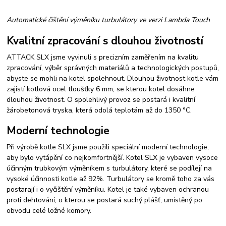
Automatické čištění výměníku turbulátory ve verzi Lambda Touch
Kvalitní zpracování s dlouhou životností
ATTACK SLX jsme vyvinuli s precizním zaměřením na kvalitu
zpracování, výběr správných materiálů a technologických postupů,
abyste se mohli na kotel spolehnout. Dlouhou životnost kotle vám
zajistí kotlová ocel tloušťky 6 mm, se kterou kotel dosáhne
dlouhou životnost. O spolehlivý provoz se postará i kvalitní
žárobetonová tryska, která odolá teplotám až do 1350 °C.
Moderní technologie
Při výrobě kotle SLX jsme použili speciální moderní technologie,
aby bylo vytápění co nejkomfortnější. Kotel SLX je vybaven vysoce
účinným trubkovým výměníkem s turbulátory, které se podílejí na
vysoké účinnosti kotle až 92%. Turbulátory se kromě toho za vás
postarají i o vyčištění výměníku. Kotel je také vybaven ochranou
proti dehtování, o kterou se postará suchý plášť, umístěný po
obvodu celé ložné komory.