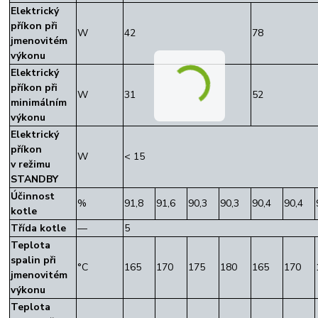
Elektrický
příkon při
W
42
78
jmenovitém
výkonu
Elektrický
příkon při
W
31
52
minimálním
výkonu
Elektrický
příkon
W
< 15
v režimu
STANDBY
Účinnost
%
91,8
91,6
90,3
90,3
90,4
90,4
kotle
Třída kotle
—
5
Teplota
spalin při
°C
165
170
175
180
165
170
jmenovitém
výkonu
Teplota