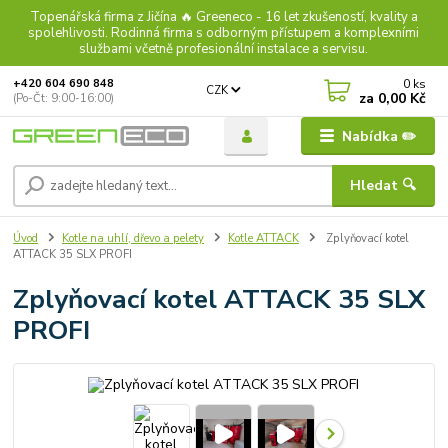
Topenářská firma z Jičína 🔥 Greeneco - 16 let zkušeností, kvality a
spolehlivosti. Rodinná firma s odborným přístupem a komplexními
službami včetně profesionální instalace a servisu.
0
ks
+420 604 690 848
CZK
za
0,00 Kč
(Po-Čt: 9:00-16:00)
Nabídka ✏️
Hledat 🔍
Úvod
Kotle na uhlí, dřevo a pelety
Kotle ATTACK
Zplyňovací kotel
ATTACK 35 SLX PROFI
Zplyňovací kotel ATTACK 35 SLX
PROFI