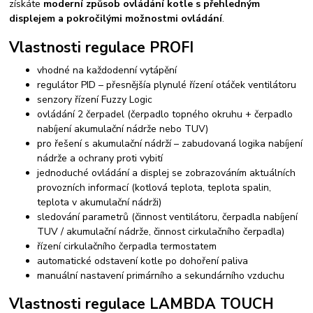
získáte
moderní způsob ovládání kotle s přehledným
displejem a pokročilými možnostmi ovládání
.
Vlastnosti regulace PROFI
vhodné na každodenní vytápění
regulátor PID – přesnějšía plynulé řízení otáček ventilátoru
senzory řízení Fuzzy Logic
ovládání 2 čerpadel (čerpadlo topného okruhu + čerpadlo
nabíjení akumulační nádrže nebo TUV)
pro řešení s akumulační nádrží – zabudovaná logika nabíjení
nádrže a ochrany proti vybití
jednoduché ovládání a displej se zobrazováním aktuálních
provozních informací (kotlová teplota, teplota spalin,
teplota v akumulační nádrži)
sledování parametrů (činnost ventilátoru, čerpadla nabíjení
TUV / akumulační nádrže, činnost cirkulačního čerpadla)
řízení cirkulačního čerpadla termostatem
automatické odstavení kotle po dohoření paliva
manuální nastavení primárního a sekundárního vzduchu
Vlastnosti regulace LAMBDA TOUCH