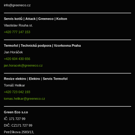
info@greeneco.cz
Servis kotlů | Attack | Greeneco | Kolton  
Vlastislav Rouha st.
+420 777 147 153
Termofol | Technická podpora | Vzorkovna Praha
Jan Horáček
+420 604 430 656
jan.horacek@greeneco.cz
Revize elektro 
|
 Elektro 
|
 Servis Termofol 
Tomáš Helikar
+420 723 042 193
tomas.helikar@greeneco.cz
Green Eco s.r.o 
IČ: 171 727 99      
DIČ: CZ171 727 99
Petržílkova 2583/13, 