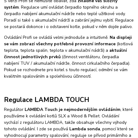
S verzí Profi se nemusíte obávat, zda
zvládne váš složitý
systém
. Regulace umí ovládat čerpadlo topného okruhu a
čerpadlo nabíjení akumulační nádrže nebo teplé užitkové vody.
Poradí si také s akumulační nádrží a zabrání jejímu vybití. Regulace
se postará dokonce i o odstavení kotle, pokud v něm dojde palivo.
Ovládání Profi se ovládá velmi jednoduše a intuitivně.
Na displeji
se vám zobrazí všechny potřebné provozní informace
(kotlová
teplota, teplota spalin, teplota v akumulační nádrži) a
aktuální
činnost jednotlivých prvků
(činnost ventilátoru, čerpadla
nabíjení TUV / akumulační nádrže, činnost cirkulačního čerpadla).
Pokud se rozhodnete pro kotel s touto regulací, odmění se vám
kvalitním spalováním a spolehlivou účinností.
Regulace LAMBDA TOUCH
Regulátor
LAMBDA Touch je nejmodernějším ovládáním
, které
používáme k ovládání kotlů SLX a Wood & Pellet. Ovládání
vychází z regulátoru LAMBDA, takže obsahuje všechny výhody
tohoto ovládání. I zde se používá
Lambda sonda
, pomocí které se
vyhodnocují parametry spalování, reguluje se přívod primárního a