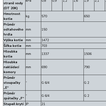
kPa
0,8
0,9
1,2
1,6
1,9
2,1
straně vody
(DT 20K)
Hmotnost
kg
570
650
kotle
Průměr
odtahového
mm
150
hrdla
Výška kotle
mm
1472
Šířka kotle
mm
703
Hloubka
mm
1337
1506
kotle
Hloubka
nakládací
mm
690
790
komory
Průměr
stoupačky
“
G 6/4
G 2
„E“
Průměr
“
G 6/4
G 2
zpátečky „F“
Stupeň krytí
IP
21