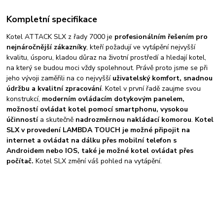
Kompletní specifikace
Kotel ATTACK SLX z řady 7000 je
profesionálním řešením pro
nejnáročnější zákazníky
, kteří požadují ve vytápění nejvyšší
kvalitu, úsporu, kladou důraz na životní prostředí a hledají kotel,
na který se budou moci vždy spolehnout. Právě proto jsme se při
jeho vývoji zaměřili na co nejvyšší
uživatelský komfort, snadnou
údržbu a kvalitní zpracování
. Kotel v první řadě zaujme svou
konstrukcí,
moderním ovládacím dotykovým panelem,
možností ovládat kotel pomocí smartphonu, vysokou
účinností
a skutečně
nadrozměrnou nakládací komorou
.
Kotel
SLX v provedení LAMBDA TOUCH je možné připojit na
internet a ovládat na dálku přes mobilní telefon s
Androidem nebo IOS, také je možné kotel ovládat přes
počítač.
Kotel SLX změní váš pohled na vytápění.