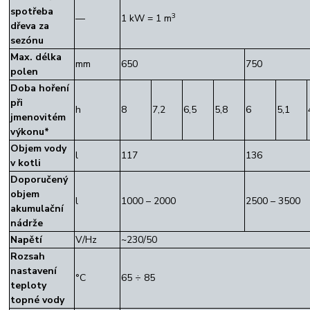
spotřeba
3
—
1 kW = 1 m
dřeva za
sezónu
Max. délka
mm
650
750
polen
Doba hoření
při
h
8
7,2
6,5
5,8
6
5,1
jmenovitém
výkonu*
Objem vody
l
117
136
v kotli
Doporučený
objem
l
1000 – 2000
2500 – 3500
akumulační
nádrže
Napětí
V/Hz
~230/50
Rozsah
nastavení
°C
65 ÷ 85
teploty
topné vody