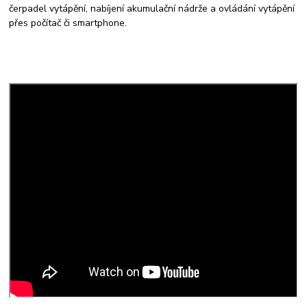
čerpadel vytápění, nabíjení akumulační nádrže a ovládání vytápění
přes počítač či smartphone.