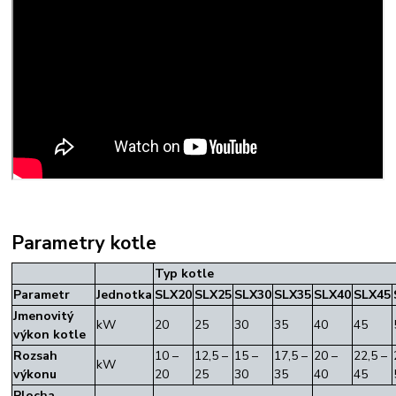
Parametry kotle
Typ kotle
Parametr
Jednotka
SLX20
SLX25
SLX30
SLX35
SLX40
SLX45
Jmenovitý
kW
20
25
30
35
40
45
výkon kotle
Rozsah
10 –
12,5 –
15 –
17,5 –
20 –
22,5 –
kW
výkonu
20
25
30
35
40
45
Plocha