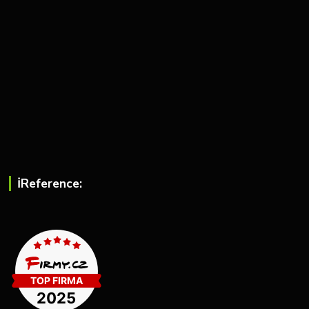
ℹ︎Reference: