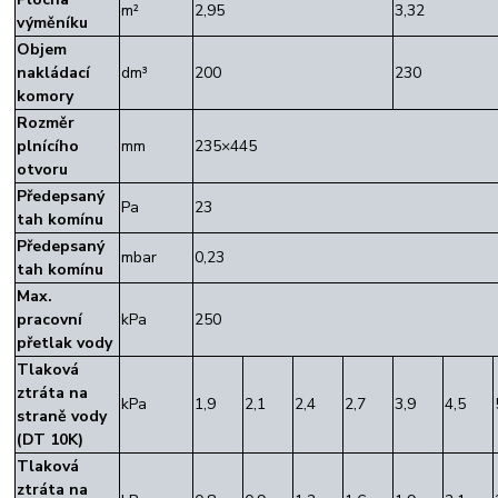
m²
2,95
3,32
výměníku
Objem
nakládací
dm³
200
230
komory
Rozměr
plnícího
mm
235×445
otvoru
Předepsaný
Pa
23
tah komínu
Předepsaný
mbar
0,23
tah komínu
Max.
pracovní
kPa
250
přetlak vody
Tlaková
ztráta na
kPa
1,9
2,1
2,4
2,7
3,9
4,5
straně vody
(DT 10K)
Tlaková
ztráta na