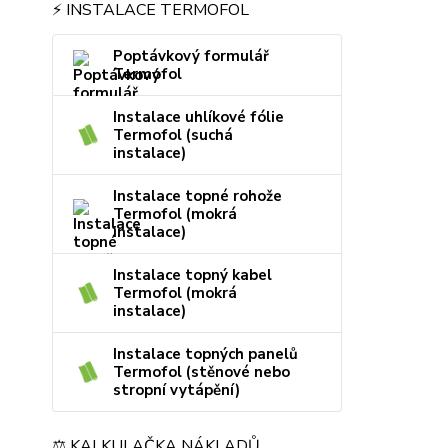
⚡ INSTALACE TERMOFOL
Poptávkový formulář
Termofol
Instalace uhlíkové fólie
Termofol (suchá
instalace)
Instalace topné rohože
Termofol (mokrá
instalace)
Instalace topný kabel
Termofol (mokrá
instalace)
Instalace topných panelů
Termofol (stěnové nebo
stropní vytápění)
⚖️ KALKULAČKA NÁKLADŮ