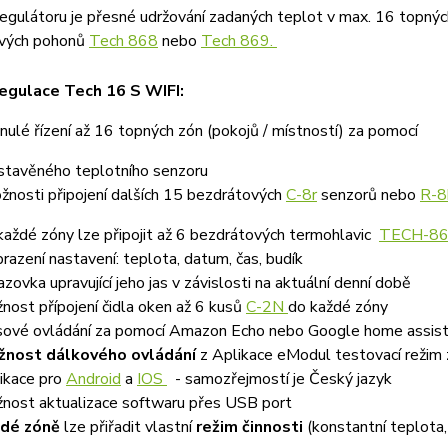
egulátoru je přesné udržování zadaných teplot v max. 16 topný
vých pohonů
Tech 868
nebo
Tech 869.
egulace Tech 16 S WIFI:
nulé řízení až 16 topných zón (pokojů / místností) za pomocí
věného teplotního senzoru
ti připojení dalších 15 bezdrátových
C-8r
senzorů nebo
R-8
každé zóny lze připojit až 6 bezdrátových termohlavic
TECH-8
razení nastavení: teplota, datum, čas, budík
azovka upravující jeho jas v závislosti na aktuální denní době
nost přípojení čidla oken až 6 kusů
C-2N
do každé zóny
sové ovládání za pomocí Amazon Echo nebo Google home assis
nost dálkového ovládání
z Aplikace eModul testovací režim
ikace pro
Android
a
IOS
- samozřejmostí je Český jazyk
nost aktualizace softwaru přes USB port
dé zóně
lze přiřadit vlastní
režim činnosti
(konstantní teplota,