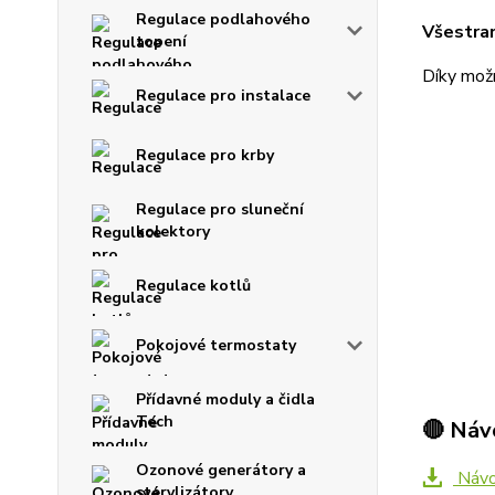
Regulace podlahového
Všestra
topení
Díky možn
Regulace pro instalace
Regulace pro krby
Regulace pro sluneční
kolektory
Regulace kotlů
Pokojové termostaty
Přídavné moduly a čidla
Tech
🔴 Náv
Ozonové generátory a
Návo
sterylizátory