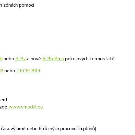
ch zónách pomocí
b
nebo
R-8z
a nově
R-8b Plus
pokojových termostatů.
68
nebo
TECH-869
tent
 zde
www.emodul.eu
 časový limit nebo 6 různých pracovních plánů)