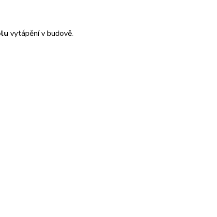
olu
vytápění v budově.