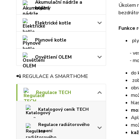
Akumulační nádrže a
Úkolem r
bojlery
bezdráto
Elektrické kotle
Funkce r
Plynové kotle
ply
- vesta
Osvětlení OLEM
- možnos
do 
📲 REGULACE A SMARTHOME
zob
obr
Regulace TECH
mož
hla
Katalogový ceník TECH
mož
Apl
Regulace radiátorového
mož
topení
kaž