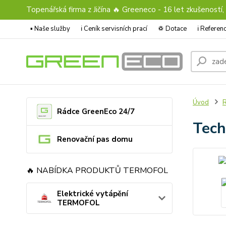
Topenářská firma z Jičína 🔥 Greeneco - 16 let zkušeností,
▪️ Naše služby
ℹ︎ Ceník servisních prací
♽ Dotace
ℹ︎ Refere
Úvod
Rádce GreenEco 24/7
Tech
Renovační pas domu
🔥 NABÍDKA PRODUKTŮ TERMOFOL
Elektrické vytápění
TERMOFOL