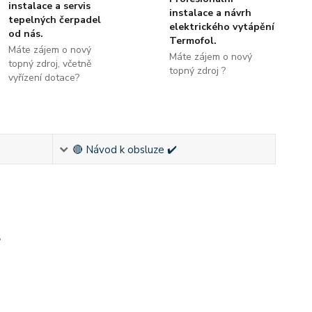
instalace a servis
instalace a návrh
tepelných čerpadel
elektrického vytápění
od nás.
Termofol.
Máte zájem o nový
Máte zájem o nový
topný zdroj, včetně
topný zdroj ?
vyřízení dotace?
🔴 Návod k obsluze ✔️
.