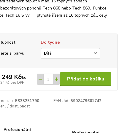
ání zadaných teplot v max. 16 topných zónách
bezdrátových pohonů Tech 868 nebo Tech 869. Funkce
ce Tech 16 S WIFI: plynulé řízení až 16 topných zó...
celý
tupnost
Do týdne
erte si barvu
 249 Kč
/
ks
Přidat do košíku
124 Kč
bez DPH
roduktu:
ES33251790
EAN kód:
5902479661742
cenu / dostupnost
Profesionální
Profesionální