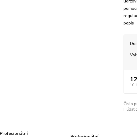
udržov
pomocí
regula
popis
Dos
Vyb
12
10 
Číslo p
Hlídat 
Profesionální
Profesionální