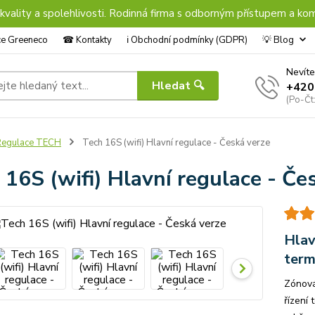
 kvality a spolehlivosti. Rodinná firma s odborným přístupem a kom
nce Greeneco
☎︎ Kontakty
ℹ︎ Obchodní podmínky (GDPR)
💡 Blog
Nevíte
Hledat 🔍
+420
(Po-Čt
Regulace TECH
Tech 16S (wifi) Hlavní regulace - Česká verze
 16S (wifi) Hlavní regulace - Če
Hlav
term
Zónová
řízení