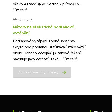
dřevo Attack! 🪵 🌿 Šetrné k přírodě i v...
číst celé
12.01.2023
Názory na elektrické podlahové
vytápění
Podlahové vytápění Topné systémy
skryté pod podlahou si získávají stále větší
oblibu. Mnoho vývojářů již takové řešení
navrhuje jako výchozí. Také ...
číst celé
Zobrazit všechny novinky