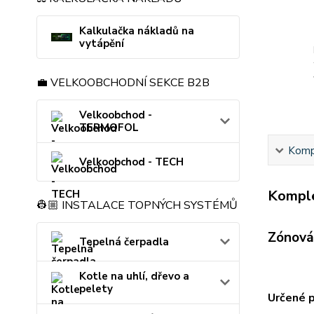
Kalkulačka nákladů na
vytápění
💼 VELKOOBCHODNÍ SEKCE B2B
Velkoobchod -
TERMOFOL
Kompl
Velkoobchod - TECH
Komple
👷🏼 INSTALACE TOPNÝCH SYSTÉMŮ
Zónová
Tepelná čerpadla
Kotle na uhlí, dřevo a
pelety
Určené p