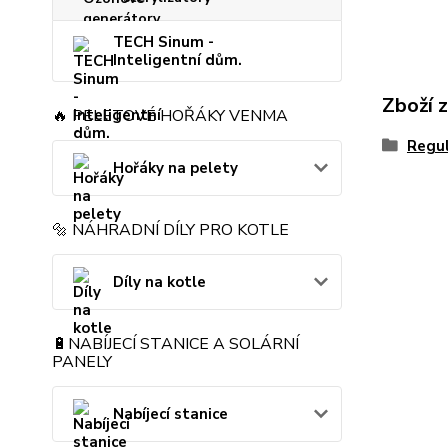
TECH Sinum -
Inteligentní dům.
Zboží 
🔥 PELETOVÉ HOŘÁKY VENMA
Regu
Hořáky na pelety
🔩 NÁHRADNÍ DÍLY PRO KOTLE
Díly na kotle
🔋NABÍJECÍ STANICE A SOLÁRNÍ
PANELY
Nabíjecí stanice