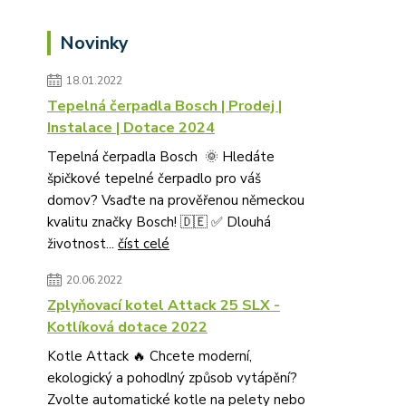
Novinky
18.01.2022
Tepelná čerpadla Bosch | Prodej |
Instalace | Dotace 2024
Tepelná čerpadla Bosch 🌞 Hledáte
špičkové tepelné čerpadlo pro váš
domov? Vsaďte na prověřenou německou
kvalitu značky Bosch! 🇩🇪 ✅ Dlouhá
životnost...
číst celé
20.06.2022
Zplyňovací kotel Attack 25 SLX -
Kotlíková dotace 2022
Kotle Attack 🔥 Chcete moderní,
ekologický a pohodlný způsob vytápění?
Zvolte automatické kotle na pelety nebo