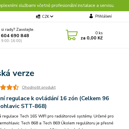
plexními službami včetně profesionální instalace a servisu.
Přihlášení
CZK
 si rady? Zavolejte.
0
ks
 604 690 848
za
0,00 Kč
: 9:00-16:00)
ská verze
Ohodnotit produkt
ní regulace k ovládání 16 zón (Celkem 96
ohlavic STT-868)
 regulace Tech 16S WIFI pro radiátorové systémy. Určené pro
 termohlavic Tech 868 a Tech 869 Úkolem regulátoru je přesné