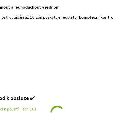
nnost a jednoduchost v jednom:
osti ovládání až 16 zón poskytuje regulátor
komplexní kontr
od k obsluze ✔️
d k použití Tech 16s