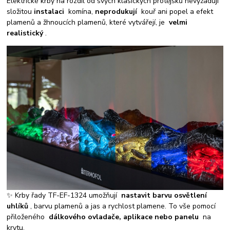
Elektrické krby na rozdíl od svých klasických protějšků nevyžadují
složitou
instalaci
komína,
neprodukují
kouř ani popel a efekt
plamenů a žhnoucích plamenů, které vytvářejí, je
velmi
realistický
.
✨ Krby řady TF-EF-1324 umožňují
nastavit barvu osvětlení
uhlíků
, barvu plamenů a jas a rychlost plamene. To vše pomocí
přiloženého
dálkového ovladače, aplikace nebo panelu
na
krytu.