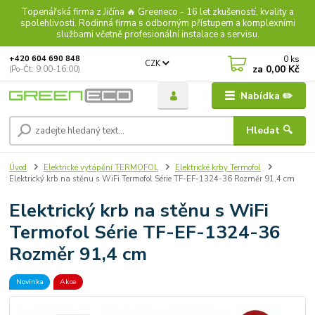
Topenářská firma z Jičína 🔥 Greeneco - 16 let zkušeností, kvality a
spolehlivosti. Rodinná firma s odborným přístupem a komplexními
službami včetně profesionální instalace a servisu.
0
ks
+420 604 690 848
CZK
za
0,00 Kč
(Po-Čt: 9:00-16:00)
Nabídka ✏️
Hledat 🔍
Úvod
Elektrické vytápění TERMOFOL
Elektrické krby Termofol
Elektrický krb na stěnu s WiFi Termofol Série TF-EF-1324-36 Rozměr 91,4 cm
Elektrický krb na stěnu s WiFi
Termofol Série TF-EF-1324-36
Rozměr 91,4 cm
Novinka
Akce