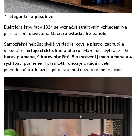
⭐
Elegantní a působivé
Elektrické krby řady 1324 se vyznačují atraktivním vzhledem. Na
panelu jsou
osvětlená tlačítka ovládacího panelu
.
Samozřejmě nejpůsobivější vzhled je, když je přístroj zapnutý a
dokonale
imituje efekt ohně a uhlíků
. Můžeme si vybrat ze
6
barev plamene, 9 barev ohniště, 5 nastavení jasu plamene a 4
rychlostí plamene.
I přes tolik funkcí je ovládání velmi
jednoduché a intuitivní – jeho zvládnutí nezabere mnoho času!