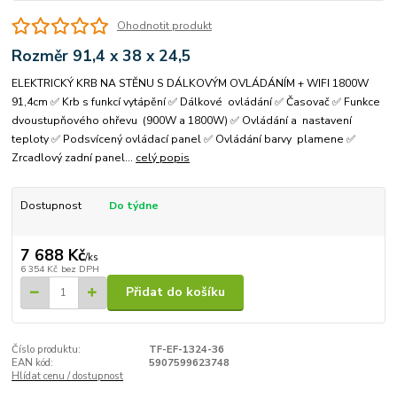
Ohodnotit produkt
Rozměr 91,4 x 38 x 24,5
ELEKTRICKÝ KRB NA STĚNU S DÁLKOVÝM OVLÁDÁNÍM + WIFI 1800W
91,4cm ✅ Krb s funkcí vytápění ✅ Dálkové ovládání ✅ Časovač ✅ Funkce
dvoustupňového ohřevu (900W a 1800W) ✅ Ovládání a nastavení
teploty ✅ Podsvícený ovládací panel ✅ Ovládání barvy plamene ✅
Zrcadlový zadní panel...
celý popis
Dostupnost
Do týdne
7 688 Kč
/
ks
6 354 Kč
bez DPH
Přidat do košíku
Číslo produktu:
TF-EF-1324-36
EAN kód:
5907599623748
Hlídat cenu / dostupnost