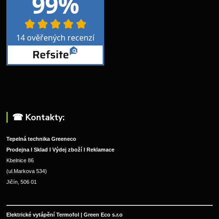
☎︎ Kontakty:
Tepelná technika Greeneco
Prodejna I Sklad I Výdej zboží I Reklamace
Kbelnice 86
(ul.Markova 534)
Jičín, 506 01
Elektrické vytápění Termofol | Green Eco s.r.o