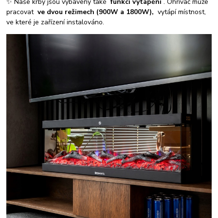
✨ Naše krby jsou vybaveny také
funkcí vytápění
. Ohřívač může
pracovat
ve dvou režimech (900W a 1800W),
vytápí místnost,
ve které je zařízení instalováno.