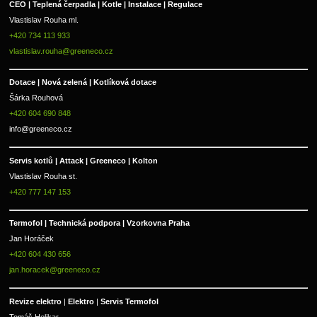
CEO | Teplená čerpadla | Kotle | Instalace | Regulace
Vlastislav Rouha ml.
+420 734 113 933
vlastislav.rouha@greeneco.cz
Dotace | Nová zelená | Kotlíková dotace
Šárka Rouhová
+420 604 690 848
info@greeneco.cz
Servis kotlů | Attack | Greeneco | Kolton  
Vlastislav Rouha st.
+420 777 147 153
Termofol | Technická podpora | Vzorkovna Praha
Jan Horáček
+420 604 430 656
jan.horacek@greeneco.cz
Revize elektro 
|
 Elektro 
|
 Servis Termofol 