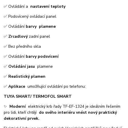
✅ Ovládání a
nastavení teploty
✅ Podsvícený ovládací panel
✅ Ovládání
barvy
plamene
✅
Z
rcadlový
zadní panel
✅ Bez předního skla
✅ Ovládání
barvy podsvícení
✅
Ovládání jasu
plamene
✅
Realistický plamen
✅
Aplikace
umožňující ovládání po telefonu:
TUYA SMART/ TERMOFOL SMART
✨
Moderní
elektrický krb řady TF-EF-1324 je ideálním řešením
pro lidi, kteří chtějí
do svého interiéru vnést nový praktický
dekorativní prvek.