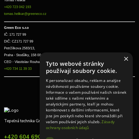
Tomáš Helikar
+420 723 042 193
tomas.helikar@greeneco.cz
Green Eco s.r.o 
IČ: 171 727 99      
DIČ: CZ171 727 99
Petržílkova 2583/13, 
Praha - Stodůlky, 158 00 
×
CEO - Vlastislav Rouha ml.
Tyto webové stránky
+420 734 11 39 33
používají soubory cookie.
K personalizaci obsahu, reklam a analýze
návštěvnosti používáme soubory cookie.
Informace o vašem používání našich stránek
také sdílíme s našimi reklamními a
analytickými partnery, kteří je mohou
kombinovat s dalšími informacemi, které
jste jim poskytli nebo které shromáždili při
Tepelná technika Greeneco
vašem používání jejich služeb.
Zásady
ochrany osobních údajů
+420 604 690 848