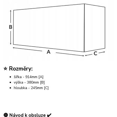
⭐ Rozměry:
šířka - 914mm [A]
výška - 380mm [B]
hloubka - 245mm [C]
🔴 Návod k obsluze ✔️