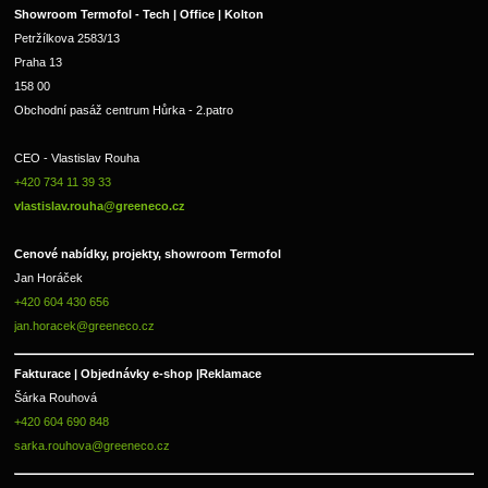
Showroom Termofol - Tech | Office | Kolton
Petržílkova 2583/13
Praha 13
158 00
Obchodní pasáž centrum Hůrka - 2.patro
CEO - Vlastislav Rouha 
+420 734 11 39 33 
vlastislav.rouha@greeneco.cz
Cenové nabídky, projekty, showroom Termofol 
Jan Horáček
+420 604 430 656
jan.horacek@greeneco.cz
Fakturace | 
Objednávky e-shop |
Reklamace
Šárka Rouhová
+420 604 690 848
sarka.rouhova@greeneco.cz