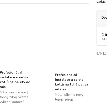
sadách
Dos
16
13 
EAN kó
Profesionální
Profesionální
instalace a servis
instalace a servis
kotlů na pelety od
kotlů na tuhá paliva
nás.
od nás.
Máte zájem o nový
Máte zájem o nový
topný zdroj, včetně
topný zdroj?
vyřízení dotace?