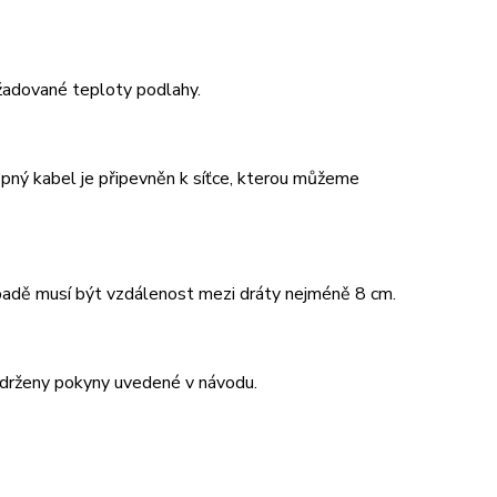
žadované teploty podlahy.
opný kabel je připevněn k síťce, kterou můžeme
padě musí být vzdálenost mezi dráty nejméně 8 cm.
održeny pokyny uvedené v návodu.