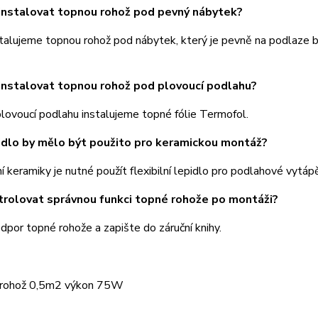
instalovat topnou rohož pod pevný nábytek?
talujeme topnou rohož pod nábytek, který je pevně na podlaze 
nstalovat topnou rohož pod plovoucí podlahu?
lovoucí podlahu instalujeme topné fólie Termofol.
idlo by mělo být použito pro keramickou montáž?
í keramiky je nutné použít flexibilní lepidlo pro podlahové vytápě
trolovat správnou funkci topné rohože po montáži?
por topné rohože a zapište do záruční knihy.