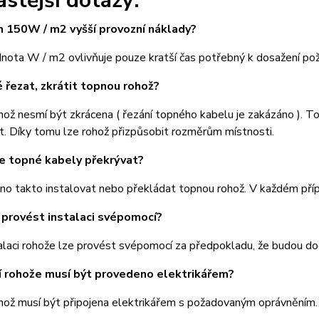
astější dotazy:
 150W / m2 vyšší provozní náklady?
nota W / m2 ovlivňuje pouze kratší čas potřebný k dosažení po
 řezat, zkrátit topnou rohož?
ož nesmí být zkrácena ( řezání topného kabelu je zakázáno ). T
t. Díky tomu lze rohož přizpůsobit rozměrům místnosti.
e topné kabely překrývat?
no takto instalovat nebo překládat topnou rohož. V každém pří
provést instalaci svépomocí?
alaci rohože lze provést svépomocí za předpokladu, že budou d
í rohože musí být provedeno elektrikářem?
hož musí být připojena elektrikářem s požadovaným oprávněním.