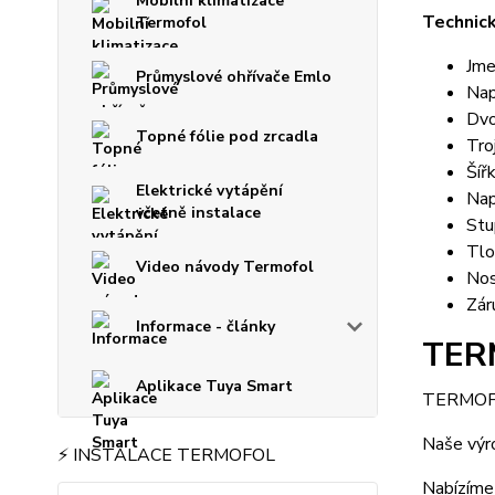
Mobilní klimatizace
Technick
Termofol
Jme
Průmyslové ohřívače Emlo
Nap
Dvo
Topné fólie pod zrcadla
Tro
Šíř
Elektrické vytápění
Nap
včetně instalace
Stu
Tlo
Video návody Termofol
Nos
Zár
Informace - články
TERM
Aplikace Tuya Smart
TERMOFOL 
Naše výr
⚡ INSTALACE TERMOFOL
Nabízíme 