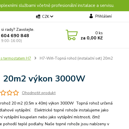
plexními službami včetně profesionální instalace a servisu.
Přihlášení
CZK
 si rady? Zavolejte.
0
ks
 604 690 848
za
0,00 Kč
: 9:00-16:00)
 s termostatem H7
H7-Wifi-Topná rohož (instalační set) 20m2
et) 20m2 výkon 3000W
Ohodnotit produkt
rohož 20 m2 (0,5m x 40m) výkon 3000W Topná rohož určená
dlahové vytápění. Elektrické topné rohože instalujeme jako
ní vytápění koupelen nebo jako vytápění místnosti, čímž
e pohodlí teplé podlahy. Naše topné rohože jsou nabízeny v