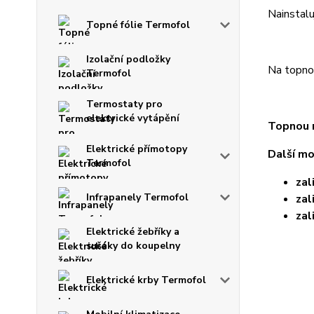
Nainstalu
Topné fólie Termofol
Izolační podložky
Na topnou
Termofol
Termostaty pro
elektrické vytápění
Topnou r
Elektrické přímotopy
Další mo
Termofol
zal
Infrapanely Termofol
zal
zal
Elektrické žebříky a
sušáky do koupelny
Elektrické krby Termofol