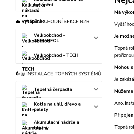
Nejč
vytápění
Má výkon
💼 VELKOOBCHODNÍ SEKCE B2B
Vyšší hod
Velkoobchod -
Je možné
TERMOFOL
Topná roh
proříznou
Velkoobchod - TECH
Mohou s
👷🏼 INSTALACE TOPNÝCH SYSTÉMŮ
Je zakázá
Tepelná čerpadla
Můžeme 
Ano, inst
Kotle na uhlí, dřevo a
pelety
Připojen
Akumulační nádrže a
Topná ro
bojlery