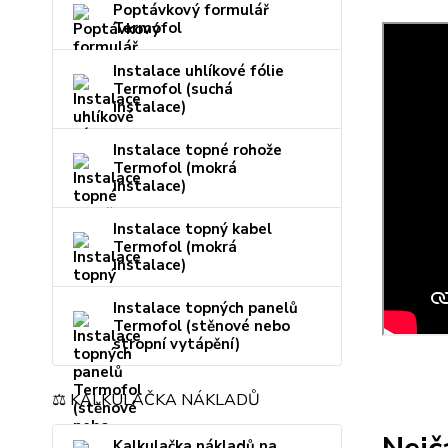
Poptávkový formulář
Termofol
Instalace uhlíkové fólie
Termofol (suchá
instalace)
Instalace topné rohože
Termofol (mokrá
instalace)
Instalace topný kabel
Termofol (mokrá
instalace)
Instalace topných panelů
Termofol (stěnové nebo
stropní vytápění)
⚖️ KALKULAČKA NÁKLADŮ
Kalkulačka nákladů na