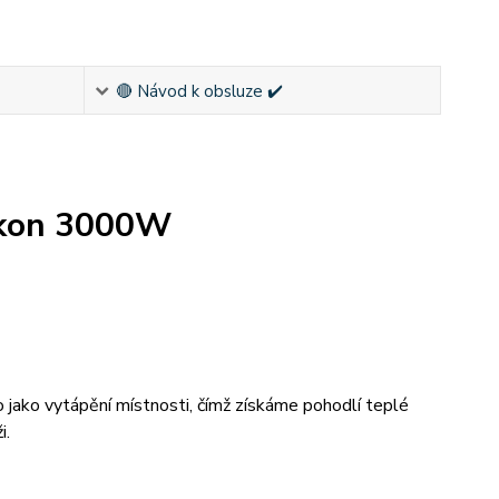
🔴 Návod k obsluze ✔️
výkon 3000W
 jako vytápění místnosti, čímž získáme pohodlí teplé
i.