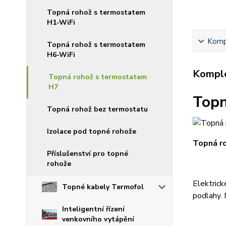
Topná rohož s termostatem
H1-WiFi
Kompl
Topná rohož s termostatem
H6-WiFi
Komple
Topná rohož s termostatem
H7
Topn
Topná rohož bez termostatu
Izolace pod topné rohože
Topná ro
Příslušenství pro topné
rohože
Elektrick
Topné kabely Termofol
podlahy.
Inteligentní řízení
venkovního vytápění