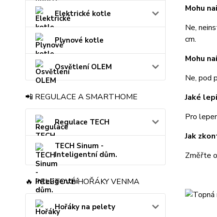
Mohu na
Elektrické kotle
Ne, neins
cm.
Plynové kotle
Mohu nai
Osvětlení OLEM
Ne, pod p
📲 REGULACE A SMARTHOME
Jaké lep
Pro lepen
Regulace TECH
Jak zkon
TECH Sinum -
Inteligentní dům.
Změřte od
🔥 PELETOVÉ HOŘÁKY VENMA
Hořáky na pelety