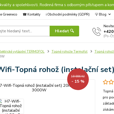
 kvality a spolehlivosti. Rodinná firma s odborným přístupem a kom
nce Greeneco
☎︎ Kontakty
ℹ︎ Obchodní podmínky (GDPR)
💡 Blog
Nevíte
Hledat 🔍
+420
(Po-Čt
lektrické vytápění TERMOFOL
Topné rohože Termofol
Topná rohož
00W
ifi-Topná rohož (instalační s
18 886 Kč
- 15 %
Topná 
pro po
základ
získám