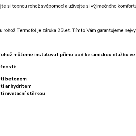
jte si topnou rohož svépomocí a užívejte si výjimečného komfort
 rohož Termofol je záruka 25let. Tímto Vám garantujeme nejvyšší
ohož můžeme instalovat přímo pod keramickou dlažbu ve v
žnosti:
ití betonem
ití anhydritem
ití nivelační stěrkou