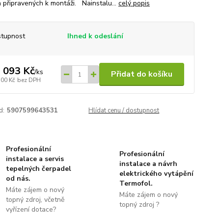
 připravených k montáži. Nainstalu...
celý popis
tupnost
Ihned k odeslání
 093 Kč
/
ks
Přidat do košíku
300 Kč
bez DPH
d:
5907599643531
Hlídat cenu / dostupnost
Profesionální
Profesionální
instalace a servis
instalace a návrh
tepelných čerpadel
elektrického vytápění
od nás.
Termofol.
Máte zájem o nový
Máte zájem o nový
topný zdroj, včetně
topný zdroj ?
vyřízení dotace?