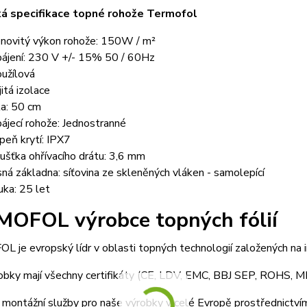
á specifikace topné rohože Termofol
novitý výkon rohože: 150W / m²
ájení: 230 V +/- 15% 50 / 60Hz
užílová
jitá izolace
ka: 50 cm
ájecí rohože: Jednostranné
peň krytí: IPX7
ušťka ohřívacího drátu: 3,6 mm
ná základna: síťovina ze skleněných vláken - samolepící
uka: 25 let
OFOL výrobce topných fólií
je evropský lídr v oblasti topných technologií založených na in
obky mají všechny certifikáty (CE, LDV, EMC, BBJ SEP, ROHS, M
montážní služby pro naše výrobky v celé Evropě prostřednictví