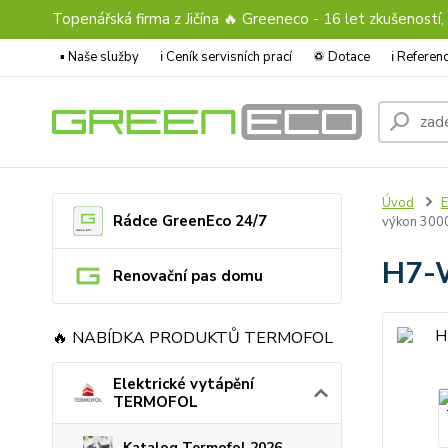
Topenářská firma z Jičína 🔥 Greeneco - 16 let zkušeností,
▪️ Naše služby
ℹ︎ Ceník servisních prací
♽ Dotace
ℹ︎ Refere
Úvod
E
Rádce GreenEco 24/7
výkon 30
H7-W
Renovační pas domu
🔥 NABÍDKA PRODUKTŮ TERMOFOL
Elektrické vytápění
TERMOFOL
Katalog Termofol 2026