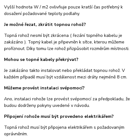
Vyšší hodnota W / m2 ovlivňuje pouze kratší čas potřebný k
dosažení požadované teploty podlahy.
Je možné řezat, zkrátit topnou rohož?
Topná rohož nesmí být zkrácena ( řezání topného kabelu je
zakázáno ). Topný kabel je připevněn k síťce, kterou můžeme
proříznout. Díky tomu lze rohož přizpůsobit rozměrům místnosti.
Mohou se topné kabely překrývat?
Je zakázáno takto instalovat nebo překládat topnou rohož. V
každém případě musí být vzdálenost mezi dráty nejméně 8 cm.
Můžeme provést instalaci svépomocí?
Ano, instalaci rohože lze provést svépomocí za předpokladu, že
budou dodrženy pokyny uvedené v návodu.
Připojení rohože musí být provedeno elektrikářem?
Topná rohož musí být připojena elektrikářem s požadovaným
oprávněním.