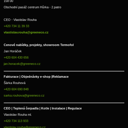
158 00
Obchodní pasáž centrum Hůrka - 2.patro
CEO - Vlastislav Rouha 
+420 734 11 39 33 
vlastislav.rouha@greeneco.cz
Cenové nabídky, projekty, showroom Termofol 
Jan Horáček
+420 604 430 656
jan.horacek@greeneco.cz
Fakturace | 
Objednávky e-shop |
Reklamace
Šárka Rouhová
+420 604 690 848
sarka.rouhova@greeneco.cz
CEO | Teplená čerpadla | Kotle | Instalace | Regulace
Vlastislav Rouha ml.
+420 734 113 933
vlastislav.rouha@greeneco.cz