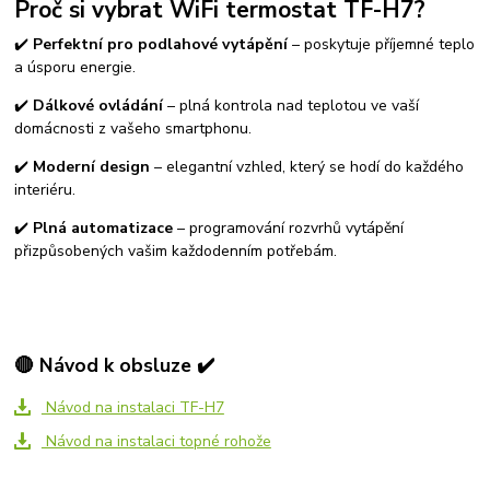
Proč si vybrat WiFi termostat TF-H7?
✔️
Perfektní pro podlahové vytápění
– poskytuje příjemné teplo
a úsporu energie.
✔️
Dálkové ovládání
– plná kontrola nad teplotou ve vaší
domácnosti z vašeho smartphonu.
✔️
Moderní design
– elegantní vzhled, který se hodí do každého
interiéru.
✔️
Plná automatizace
– programování rozvrhů vytápění
přizpůsobených vašim každodenním potřebám.
🔴 Návod k obsluze ✔️
Návod na instalaci TF-H7
Návod na instalaci topné rohože