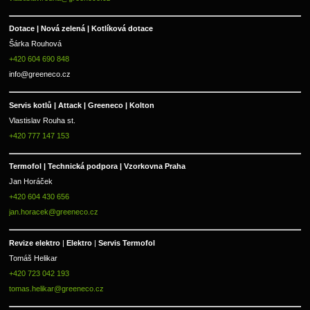
Dotace | Nová zelená | Kotlíková dotace
Šárka Rouhová
+420 604 690 848
info@greeneco.cz
Servis kotlů | Attack | Greeneco | Kolton  
Vlastislav Rouha st.
+420 777 147 153
Termofol | Technická podpora | Vzorkovna Praha
Jan Horáček
+420 604 430 656
jan.horacek@greeneco.cz
Revize elektro 
|
 Elektro 
|
 Servis Termofol 
Tomáš Helikar
+420 723 042 193
tomas.helikar@greeneco.cz