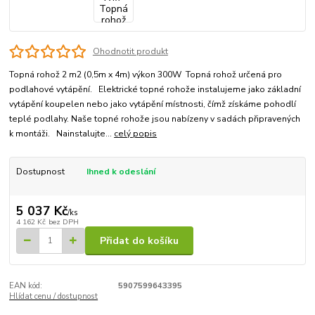
Ohodnotit produkt
Topná rohož 2 m2 (0,5m x 4m) výkon 300W Topná rohož určená pro
podlahové vytápění. Elektrické topné rohože instalujeme jako základní
vytápění koupelen nebo jako vytápění místnosti, čímž získáme pohodlí
teplé podlahy. Naše topné rohože jsou nabízeny v sadách připravených
k montáži. Nainstalujte...
celý popis
Dostupnost
Ihned k odeslání
5 037 Kč
/
ks
4 162 Kč
bez DPH
Přidat do košíku
EAN kód:
5907599643395
Hlídat cenu / dostupnost