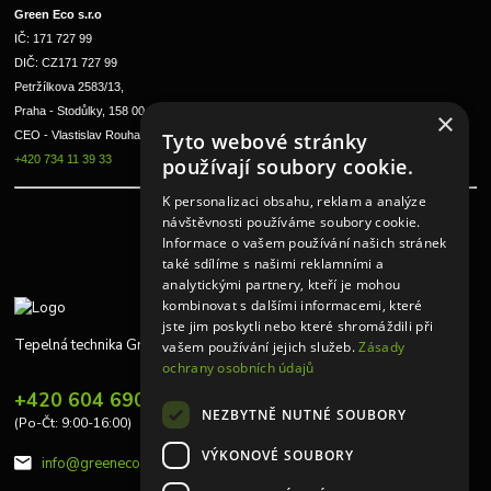
Green Eco s.r.o 
IČ: 171 727 99      
DIČ: CZ171 727 99
Petržílkova 2583/13, 
Praha - Stodůlky, 158 00 
×
Tyto webové stránky
CEO - Vlastislav Rouha ml.
+420 734 11 39 33
používají soubory cookie.
K personalizaci obsahu, reklam a analýze
návštěvnosti používáme soubory cookie.
Informace o vašem používání našich stránek
také sdílíme s našimi reklamními a
analytickými partnery, kteří je mohou
kombinovat s dalšími informacemi, které
jste jim poskytli nebo které shromáždili při
Tepelná technika Greeneco
vašem používání jejich služeb.
Zásady
ochrany osobních údajů
+420 604 690 848
NEZBYTNĚ NUTNÉ SOUBORY
(Po-Čt: 9:00-16:00)
VÝKONOVÉ SOUBORY
info@greeneco.cz