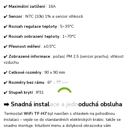
✔️
Maximální zatížení
: 16A
✔️
Senzor
: NTC (10k) 1% a senzor vlhkosti
✔️
Rozsah regulace teploty
: 5÷35°C
✔️
Rozsah zobrazení teploty
: 1÷70°C
✔️
Přesnost měření
: ±0,5°C
✔️
Zobrazené informace
: počasí, PM 2,5 (senzor prachu), vlhkost
vzduchu
✔️
Celkové rozměry
: 90 x 90 mm
✔️
Rozměry bez rámu
: 60 x 60 mm
✔️
Stupeň krytí
: IP31
➡️ Snadná instalace a jednoduchá obsluha
Termostat
WiFi TF-H7
byl navržen s ohledem na pohodlnou
instalaci – vejde se do standardních elektrických krabic, takže se
snadno montuje. Intuitivní menu a dotyková obrazovka vám