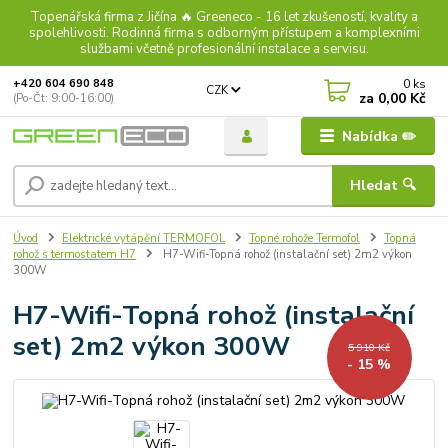
Topenářská firma z Jičína 🔥 Greeneco - 16 let zkušeností, kvality a
spolehlivosti. Rodinná firma s odborným přístupem a komplexními
službami včetně profesionální instalace a servisu.
0
ks
+420 604 690 848
CZK
za
0,00 Kč
(Po-Čt: 9:00-16:00)
Nabídka ✏️
Hledat 🔍
Úvod
Elektrické vytápění TERMOFOL
Topné rohože Termofol
Topná
rohož s termostatem H7
H7-Wifi-Topná rohož (instalační set) 2m2 výkon
300W
H7-Wifi-Topná rohož (instalační
set) 2m2 výkon 300W
5 910 Kč
- 15 %