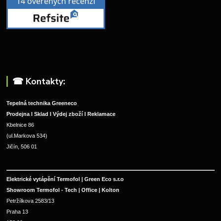
☎︎ Kontakty:
Tepelná technika Greeneco
Prodejna I Sklad I Výdej zboží I Reklamace
Kbelnice 86
(ul.Markova 534)
Jičín, 506 01
Elektrické vytápění Termofol | Green Eco s.r.o
Showroom Termofol - Tech | Office | Kolton
Petržílkova 2583/13
Praha 13