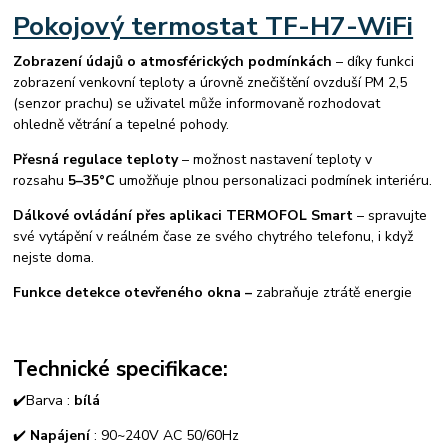
Pokojový termostat TF-H7-WiFi
Zobrazení údajů o atmosférických podmínkách
– díky funkci
zobrazení venkovní teploty a úrovně znečištění ovzduší PM 2,5
(senzor prachu) se uživatel může informovaně rozhodovat
ohledně větrání a tepelné pohody.
Přesná regulace teploty
– možnost nastavení teploty v
rozsahu
5–35°C
umožňuje plnou personalizaci podmínek interiéru.
Dálkové ovládání přes aplikaci TERMOFOL Smart
– spravujte
své vytápění v reálném čase ze svého chytrého telefonu, i když
nejste doma.
Funkce detekce otevřeného okna –
zabraňuje ztrátě energie
Technické specifikace:
✔️Barva :
bílá
✔️
Napájení
: 90~240V AC 50/60Hz