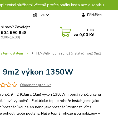
plexními službami včetně profesionální instalace a servisu.
Přihlášení
CZK
 si rady? Zavolejte.
0
ks
 604 690 848
za
0,00 Kč
: 9:00-16:00)
 s termostatem H7
H7-Wifi-Topná rohož (instalační set) 9m2
et) 9m2 výkon 1350W
Ohodnotit produkt
rohož 9 m2 (0,5m x 18m) výkon 1350W Topná rohož určená
dlahové vytápění. Elektrické topné rohože instalujeme jako
ní vytápění koupelen nebo jako vytápění místnosti, čímž
e pohodlí teplé podlahy. Naše topné rohože jsou nabízeny v