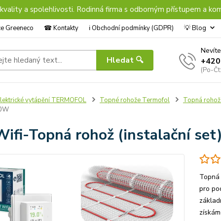
 kvality a spolehlivosti. Rodinná firma s odborným přístupem a kom
nce Greeneco
☎︎ Kontakty
ℹ︎ Obchodní podmínky (GDPR)
💡 Blog
Nevíte
Hledat 🔍
+420
(Po-Čt
lektrické vytápění TERMOFOL
Topné rohože Termofol
Topná rohož
50W
ifi-Topná rohož (instalační s
Topná 
pro po
základ
získám