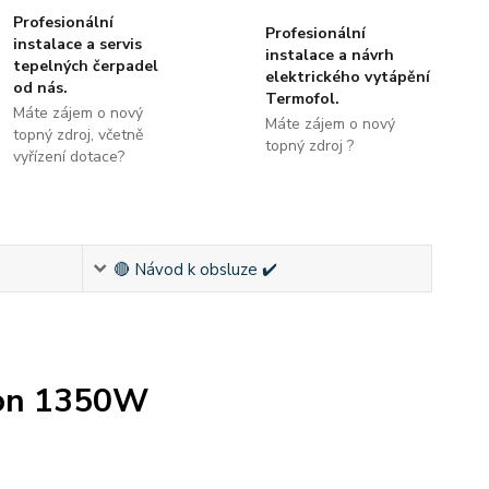
Profesionální
Profesionální
instalace a servis
instalace a návrh
tepelných čerpadel
elektrického vytápění
od nás.
Termofol.
Máte zájem o nový
Máte zájem o nový
topný zdroj, včetně
topný zdroj ?
vyřízení dotace?
🔴 Návod k obsluze ✔️
kon 1350W