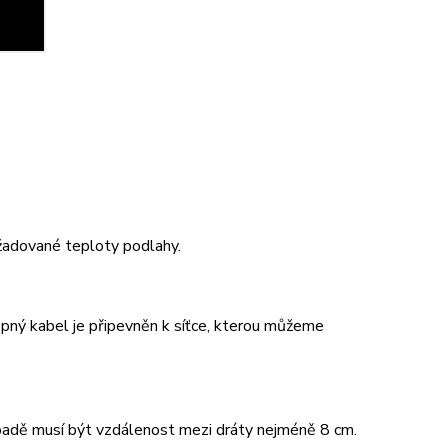
žadované teploty podlahy.
opný kabel je připevněn k síťce, kterou můžeme
padě musí být vzdálenost mezi dráty nejméně 8 cm.