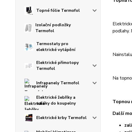
Topná ro
Topné fólie Termofol
Elektrick
Izolační podložky
podlahy.
Termofol
Termostaty pro
elektrické vytápění
Nainstalu
Elektrické přímotopy
Termofol
Na topnou
Infrapanely Termofol
Elektrické žebříky a
Topnou r
sušáky do koupelny
Další mo
Elektrické krby Termofol
zal