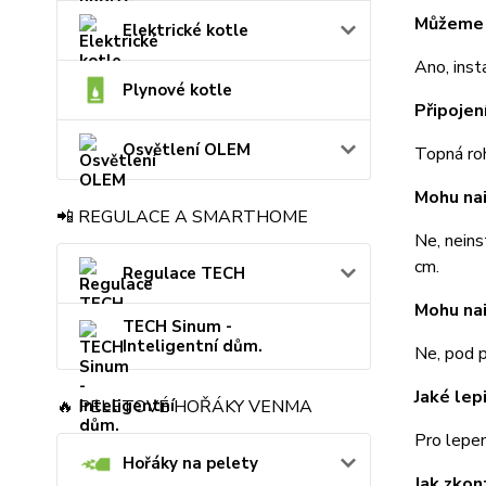
Můžeme 
Elektrické kotle
Ano, inst
Plynové kotle
Připojen
Osvětlení OLEM
Topná ro
Mohu na
📲 REGULACE A SMARTHOME
Ne, neins
cm.
Regulace TECH
Mohu nai
TECH Sinum -
Inteligentní dům.
Ne, pod p
Jaké lep
🔥 PELETOVÉ HOŘÁKY VENMA
Pro lepen
Hořáky na pelety
Jak zkon