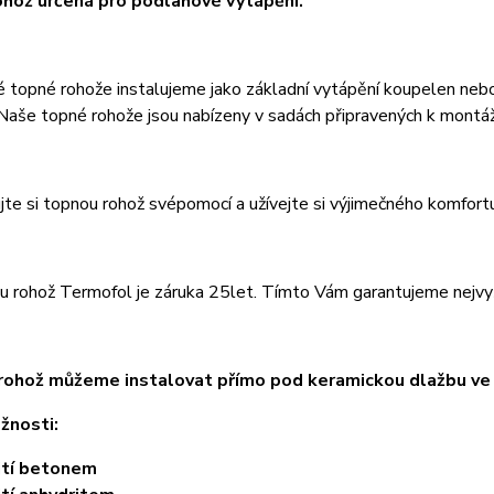
hož určená pro podlahové vytápění.
é topné rohože instalujeme jako základní vytápění koupelen nebo
 Naše topné rohože
jsou nabízeny v sadách připravených k montáž
jte si topnou rohož svépomocí a užívejte si výjimečného komfort
 rohož Termofol je záruka 25let. Tímto Vám garantujeme nejvyšší
ohož můžeme instalovat přímo pod keramickou dlažbu ve v
žnosti:
ití betonem