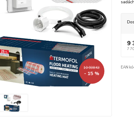
sadách
Dos
9 
7 7
EAN kó
10 938 Kč
- 15 %