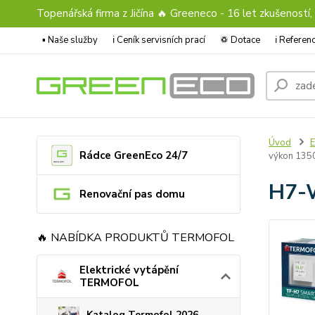
Topenářská firma z Jičína 🔥 Greeneco - 16 let zkušeností,
▪️ Naše služby
ℹ︎ Ceník servisních prací
♽ Dotace
ℹ︎ Refere
Úvod
E
Rádce GreenEco 24/7
výkon 13
H7-W
Renovační pas domu
🔥 NABÍDKA PRODUKTŮ TERMOFOL
Elektrické vytápění
TERMOFOL
Katalog Termofol 2026