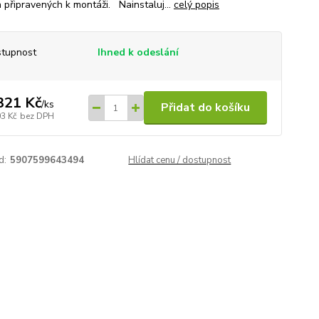
 připravených k montáži. Nainstaluj...
celý popis
tupnost
Ihned k odeslání
321 Kč
/
ks
Přidat do košíku
03 Kč
bez DPH
d:
5907599643494
Hlídat cenu / dostupnost