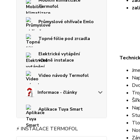
zal
Mobilní klimatizace
Termofol
zal
Průmyslové ohřívače Emlo
Topné fólie pod zrcadla
Elektrické vytápění
Technick
včetně instalace
Jme
Video návody Termofol
Nap
Dvo
Tro
Informace - články
Šíř
Nap
Aplikace Tuya Smart
Stu
Tlo
⚡ INSTALACE TERMOFOL
Nos
Zár