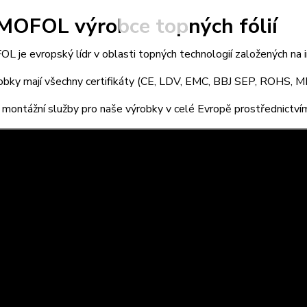
OFOL výrobce topných fólií
je evropský lídr v oblasti topných technologií založených na in
obky mají všechny certifikáty (CE, LDV, EMC, BBJ SEP, ROHS, M
montážní služby pro naše výrobky v celé Evropě prostřednictví