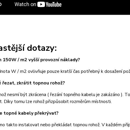
astější dotazy:
 150W / m2 vyšší provozní náklady?
nota W / m2 ovlivňuje pouze kratší čas potřebný k dosažení po
 řezat, zkrátit topnou rohož?
ož nesmí být zkrácena ( řezání topného kabelu je zakázáno ). T
t. Díky tomu lze rohož přizpůsobit rozměrům místnosti.
e topné kabely překrývat?
no takto instalovat nebo překládat topnou rohož. V každém pří