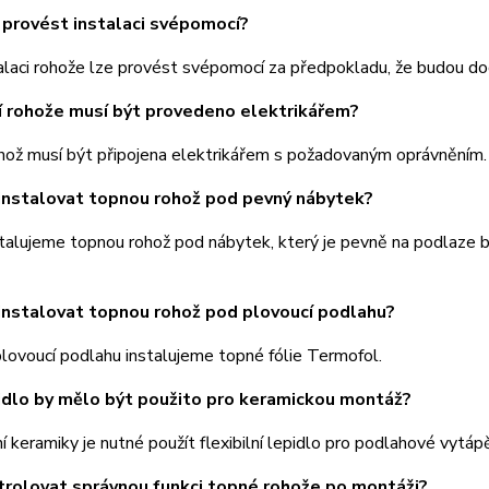
provést instalaci svépomocí?
alaci rohože lze provést svépomocí za předpokladu, že budou d
í rohože musí být provedeno elektrikářem?
hož musí být připojena elektrikářem s požadovaným oprávněním.
instalovat topnou rohož pod pevný nábytek?
talujeme topnou rohož pod nábytek, který je pevně na podlaze 
nstalovat topnou rohož pod plovoucí podlahu?
lovoucí podlahu instalujeme topné fólie Termofol.
idlo by mělo být použito pro keramickou montáž?
í keramiky je nutné použít flexibilní lepidlo pro podlahové vytápě
trolovat správnou funkci topné rohože po montáži?