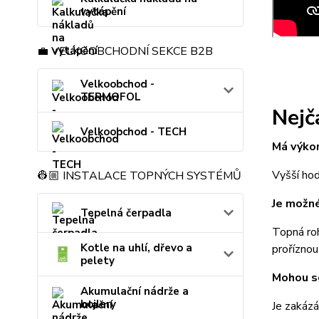
vytápění
💼 VELKOOBCHODNÍ SEKCE B2B
Velkoobchod -
TERMOFOL
Nejč
Velkoobchod - TECH
Má výkon
Vyšší hod
👷🏼 INSTALACE TOPNÝCH SYSTÉMŮ
Je možné
Tepelná čerpadla
Topná roh
Kotle na uhlí, dřevo a
proříznou
pelety
Mohou s
Akumulační nádrže a
bojlery
Je zakázá