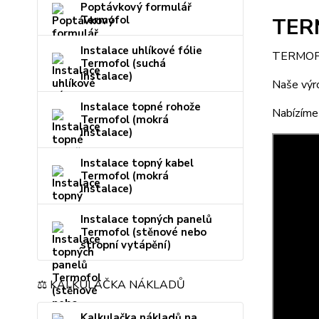
Poptávkový formulář
TERM
Termofol
Instalace uhlíkové fólie
TERMOFOL 
Termofol (suchá
instalace)
Naše výr
Instalace topné rohože
Nabízíme 
Termofol (mokrá
instalace)
Instalace topný kabel
Termofol (mokrá
instalace)
Instalace topných panelů
Termofol (stěnové nebo
stropní vytápění)
⚖️ KALKULAČKA NÁKLADŮ
Kalkulačka nákladů na