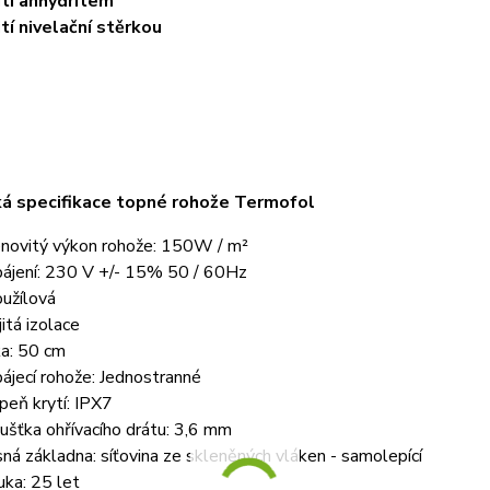
ití anhydritem
ití nivelační stěrkou
á specifikace topné rohože Termofol
novitý výkon rohože: 150W / m²
ájení: 230 V +/- 15% 50 / 60Hz
užílová
jitá izolace
ka: 50 cm
ájecí rohože: Jednostranné
peň krytí: IPX7
ušťka ohřívacího drátu: 3,6 mm
ná základna: síťovina ze skleněných vláken - samolepící
uka: 25 let