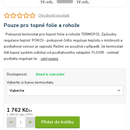
Ohodnotit produkt
Pouze pro topné folie a rohože
Pokojový termostat pro topné folie a rohože TERMOFOL Způsoby
regulace teplot: POKOJ - pokojové čidlo reguluje teplotu v místnosti a
podlahový senzor je vypnutý. Režim se používá v případě, že termostat
řídí topný systém odlišný od podlahového vytápění. FLOOR - snímač
podlahy reguluje te...
celý popis
Dostupnost
Ihned k odeslání
Vyberte si barvu termostatu
1 762 Kč
/
ks
1 456 Kč
bez DPH
Přidat do košíku