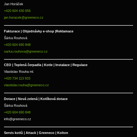
Jan Horáček
+420 604 430 656
jan.horacek@greeneco.cz
Fakturace | 
Objednávky e-shop |
Reklamace
Šárka Rouhová
+420 604 690 848
sarka.rouhova@greeneco.cz
CEO | Teplená čerpadla | Kotle | Instalace | Regulace
Vlastislav Rouha ml.
+420 734 113 933
vlastislav.rouha@greeneco.cz
Dotace | Nová zelená | Kotlíková dotace
Šárka Rouhová
+420 604 690 848
info@greeneco.cz
Servis kotlů | Attack | Greeneco | Kolton  