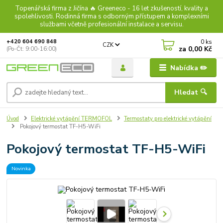
Topenářská firma z Jičína 🔥 Greeneco - 16 let zkušeností, kvality a
spolehlivosti. Rodinná firma s odborným přístupem a komplexními
službami včetně profesionální instalace a servisu.
0
ks
+420 604 690 848
CZK
za
0,00 Kč
(Po-Čt: 9:00-16:00)
Nabídka ✏️
Hledat 🔍
Úvod
Elektrické vytápění TERMOFOL
Termostaty pro elektrické vytápění
Pokojový termostat TF-H5-WiFi
Pokojový termostat TF-H5-WiFi
Novinka