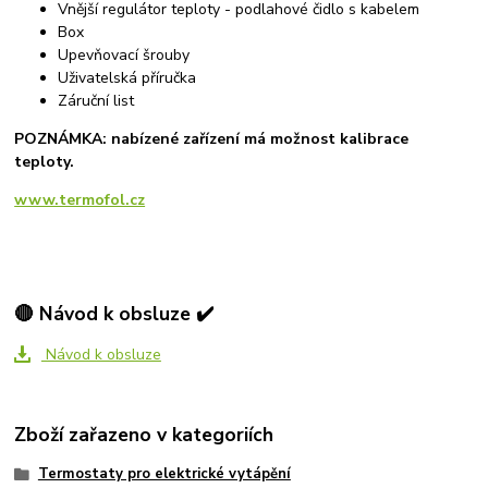
Vnější regulátor teploty - podlahové čidlo s kabelem
Box
Upevňovací šrouby
Uživatelská příručka
Záruční list
POZNÁMKA: nabízené zařízení má možnost kalibrace
teploty.
www.termofol.cz
🔴 Návod k obsluze ✔️
Návod k obsluze
Zboží zařazeno v kategoriích
Termostaty pro elektrické vytápění