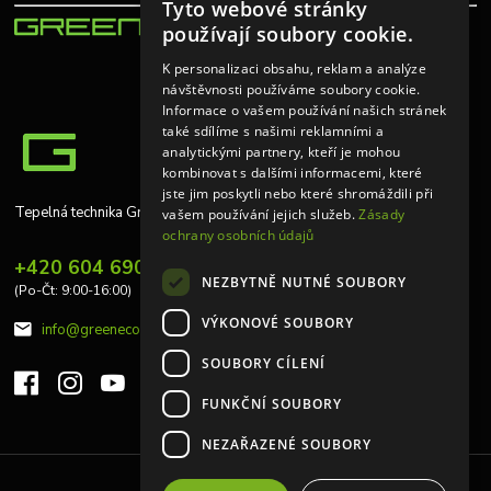
Tyto webové stránky
používají soubory cookie.
K personalizaci obsahu, reklam a analýze
návštěvnosti používáme soubory cookie.
Informace o vašem používání našich stránek
také sdílíme s našimi reklamními a
analytickými partnery, kteří je mohou
kombinovat s dalšími informacemi, které
jste jim poskytli nebo které shromáždili při
Tepelná technika Greeneco
vašem používání jejich služeb.
Zásady
ochrany osobních údajů
+420 604 690 848
NEZBYTNĚ NUTNÉ SOUBORY
(Po-Čt: 9:00-16:00)
VÝKONOVÉ SOUBORY
info@greeneco.cz
SOUBORY CÍLENÍ
FUNKČNÍ SOUBORY
NEZAŘAZENÉ SOUBORY
Upravit sběr cookies.