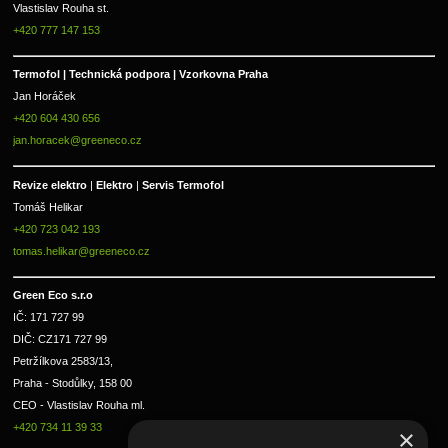
Vlastislav Rouha st.
+420 777 147 153
Termofol | Technická podpora | Vzorkovna Praha
Jan Horáček
+420 604 430 656
jan.horacek@greeneco.cz
Revize elektro 
|
 Elektro 
|
 Servis Termofol 
Tomáš Helikar
+420 723 042 193
tomas.helikar@greeneco.cz
Green Eco s.r.o 
IČ: 171 727 99      
DIČ: CZ171 727 99
Petržílkova 2583/13, 
Praha - Stodůlky, 158 00 
CEO - Vlastislav Rouha ml.
+420 734 11 39 33
×