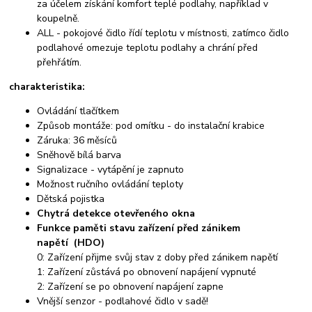
za účelem získání komfort teplé podlahy, například v
koupelně.
ALL - pokojové čidlo řídí teplotu v místnosti, zatímco čidlo
podlahové omezuje teplotu podlahy a chrání před
přehřátím.
charakteristika:
Ovládání tlačítkem
Způsob montáže: pod omítku - do instalační krabice
Záruka: 36 měsíců
Sněhově bílá barva
Signalizace - vytápění je zapnuto
Možnost ručního ovládání teploty
Dětská pojistka
Chytrá detekce otevřeného okna
Funkce paměti stavu zařízení před zánikem
napětí
(HDO)
0: Zařízení přijme svůj stav z doby před zánikem napětí
1: Zařízení zůstává po obnovení napájení vypnuté
2: Zařízení se po obnovení napájení zapne
Vnější senzor - podlahové čidlo v sadě!