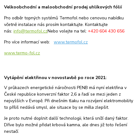
Velkoobchodní a maloobchodní prodej uhlíkových fólií
Pro odběr topných systémů Termofol nebo c
enovou nabídku
včetně instalace nás prosím kontaktujte.
Kontaktujte
nás:
info@termofol.cz
Nebo volejte na tel:
+420 604 430 656
Pro více informací web:
www.termofol.cz
www.termo-fol.cz
Vytápění elektřinou v novostavbě po roce 2021:
V průkazech energetické náročnosti PENB má nyní elektřina v
České republice konverzní faktor 2,6 a řadí se mezi jeden z
nejvyšších v Evropě. Při dnešním tlaku na rozvíjení elektromobility
to příliš nedává smysl, ale situace by se měla zlepšit.
Je proto nutné doplnit další technologii, která sníží daný faktor.
Dříve bylo možné přidat krbová kamna, ale dnes již toto řešení
nestačí.