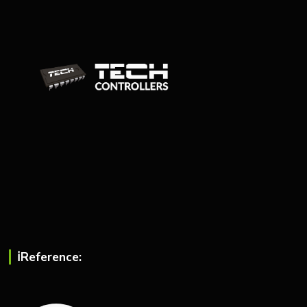
ℹ︎Reference: