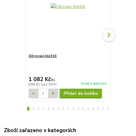
Děrovací kleště
Izolace Ter
1 082 Kč
128 Kč
/
ks
/
ks
Ihned k odeslání
894 Kč
bez DPH
106 Kč
bez 
Přidat do košíku
Zboží zařazeno v kategoriích