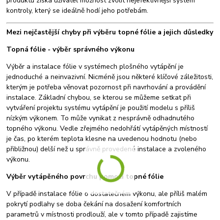
produktů získá uživatel možnost zvolit nejefektivnější systém
kontroly, který se ideálně hodí jeho potřebám.
Mezi nejčastější chyby při výběru topné fólie a jejich důsledky
Topná fólie - výběr správného výkonu
Výběr a instalace fólie v systémech plošného vytápění je
jednoduché a neinvazivní. Nicméně jsou některé klíčové záležitosti,
kterým je potřeba věnovat pozornost při navrhování a provádění
instalace. Základní chybou, se kterou se můžeme setkat při
vytváření projektu systému vytápění je použití modelu s příliš
nízkým výkonem. To může vynikat z nesprávně odhadnutého
topného výkonu. Vedle zřejmého nedohřátí vytápěných místností
je čas, po kterém teplota klesne na uvedenou hodnotu (nebo
přibližnou) delší než u správně provedené instalace a zvoleného
výkonu.
Výběr vytápěného povrchu pomocí topné fólie
V případě instalace fólie o dostatečném výkonu, ale příliš malém
pokrytí podlahy se doba čekání na dosažení komfortních
parametrů v místnosti prodlouží, ale v tomto případě zajistíme