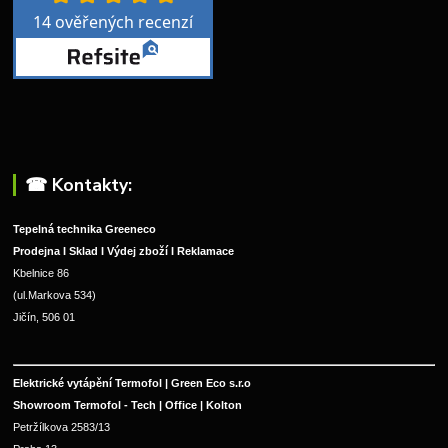
☎︎ Kontakty:
Tepelná technika Greeneco
Prodejna I Sklad I Výdej zboží I Reklamace
Kbelnice 86
(ul.Markova 534)
Jičín, 506 01
Elektrické vytápění Termofol | Green Eco s.r.o
Showroom Termofol - Tech | Office | Kolton
Petržílkova 2583/13