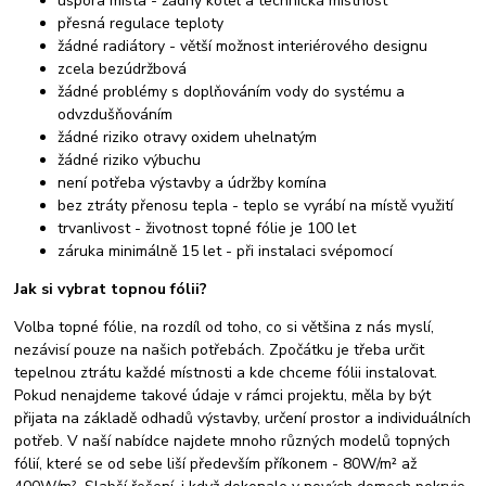
úspora místa - žádný kotel a technická místnost
přesná regulace teploty
žádné radiátory - větší možnost interiérového designu
zcela bezúdržbová
žádné problémy s doplňováním vody do systému a
odvzdušňováním
žádné riziko otravy oxidem uhelnatým
žádné riziko výbuchu
není potřeba výstavby a údržby komína
bez ztráty přenosu tepla - teplo se vyrábí na místě využití
trvanlivost - životnost topné fólie je 100 let
záruka minimálně 15 let - při instalaci svépomocí
Jak si vybrat topnou fólii?
Volba topné fólie, na rozdíl od toho, co si většina z nás myslí,
nezávisí pouze na našich potřebách. Zpočátku je třeba určit
tepelnou ztrátu každé místnosti a kde chceme fólii instalovat.
Pokud nenajdeme takové údaje v rámci projektu, měla by být
přijata na základě odhadů výstavby, určení prostor a individuálních
potřeb. V naší nabídce najdete mnoho různých modelů topných
fólií, které se od sebe liší především příkonem - 80W/m² až