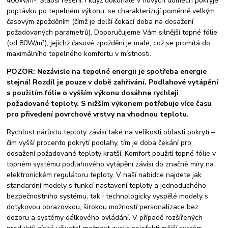
400W/m². Slabší řešení, i když dokonale v nových domech pokryje
poptávku po tepelném výkonu, se charakterizují poměrně velkým
časovým zpožděním (čímž je delší čekací doba na dosažení
požadovaných parametrů). Doporučujeme Vám silnější topné fólie
(od 80W/m²), jejichž časové zpoždění je malé, což se promítá do
maximálního tepelného komfortu v místnosti.
POZOR: Nezávisle na tepelné energii je spotřeba energie
stejná! Rozdíl je pouze v době zahřívání. Podlahové vytápění
s použitím fólie o vyšším výkonu dosáhne rychleji
požadované teploty. S nižším výkonem potřebuje více času
pro přivedení povrchové vrstvy na vhodnou teplotu.
Rychlost nárůstu teploty závisí také na velikosti oblasti pokrytí –
čím vyšší procento pokrytí podlahy, tím je doba čekání pro
dosažení požadované teploty kratší. Komfort použití topné fólie v
topném systému podlahového vytápění závisí do značné míry na
elektronickém regulátoru teploty. V naší nabídce najdete jak
standardní modely s funkcí nastavení teploty a jednoduchého
bezpečnostního systému, tak i technologicky vyspělé modely s
dotykovou obrazovkou, širokou možností personalizace bez
dozoru a systémy dálkového ovládání. V případě rozšířených