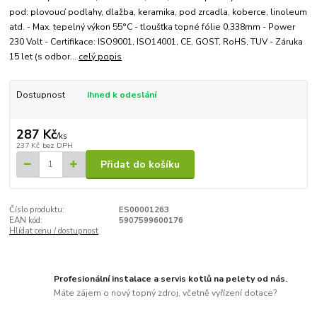
pod: plovoucí podlahy, dlažba, keramika, pod zrcadla, koberce, linoleum
atd. - Max. tepelný výkon 55°C - tloušťka topné fólie 0,338mm - Power
230 Volt - Certifikace: ISO9001, ISO14001, CE, GOST, RoHS, TUV - Záruka
15 let (s odbor...
celý popis
Dostupnost
Ihned k odeslání
287 Kč
/
ks
237 Kč
bez DPH
Přidat do košíku
Číslo produktu:
ES00001263
EAN kód:
5907599600176
Hlídat cenu / dostupnost
Profesionální instalace a servis kotlů na pelety od nás.
Máte zájem o nový topný zdroj, včetně vyřízení dotace?