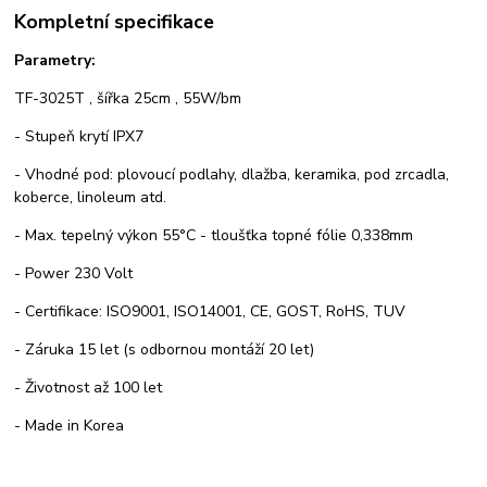
Kompletní specifikace
Parametry:
TF-3025T , šířka 25cm , 55W/bm
- Stupeň krytí IPX7
- Vhodné pod: plovoucí podlahy, dlažba, keramika, pod zrcadla,
koberce, linoleum atd.
- Max. tepelný výkon 55°C - tloušťka topné fólie 0,338mm
- Power 230 Volt
- Certifikace: ISO9001, ISO14001, CE, GOST, RoHS, TUV
- Záruka 15 let (s odbornou montáží 20 let)
- Životnost až 100 let
- Made in Korea