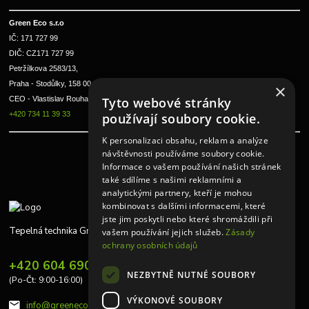
Green Eco s.r.o 
IČ: 171 727 99      
DIČ: CZ171 727 99
Petržílkova 2583/13, 
Praha - Stodůlky, 158 00 
×
Tyto webové stránky
CEO - Vlastislav Rouha ml.
+420 734 11 39 33
používají soubory cookie.
K personalizaci obsahu, reklam a analýze
návštěvnosti používáme soubory cookie.
Informace o vašem používání našich stránek
také sdílíme s našimi reklamními a
analytickými partnery, kteří je mohou
kombinovat s dalšími informacemi, které
jste jim poskytli nebo které shromáždili při
Tepelná technika Greeneco
vašem používání jejich služeb.
Zásady
ochrany osobních údajů
+420 604 690 848
NEZBYTNĚ NUTNÉ SOUBORY
(Po-Čt: 9:00-16:00)
VÝKONOVÉ SOUBORY
info@greeneco.cz