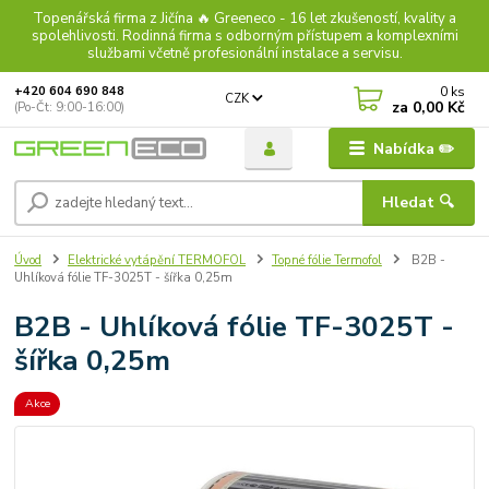
Topenářská firma z Jičína 🔥 Greeneco - 16 let zkušeností, kvality a
spolehlivosti. Rodinná firma s odborným přístupem a komplexními
službami včetně profesionální instalace a servisu.
0
ks
+420 604 690 848
CZK
za
0,00 Kč
(Po-Čt: 9:00-16:00)
Nabídka ✏️
Hledat 🔍
Úvod
Elektrické vytápění TERMOFOL
Topné fólie Termofol
B2B -
Uhlíková fólie TF-3025T - šířka 0,25m
B2B - Uhlíková fólie TF-3025T -
šířka 0,25m
Akce