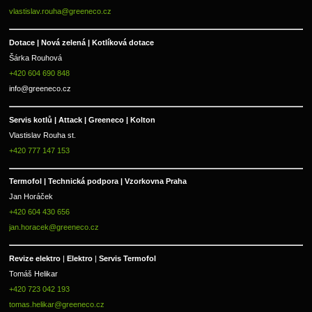
vlastislav.rouha@greeneco.cz
Dotace | Nová zelená | Kotlíková dotace
Šárka Rouhová
+420 604 690 848
info@greeneco.cz
Servis kotlů | Attack | Greeneco | Kolton  
Vlastislav Rouha st.
+420 777 147 153
Termofol | Technická podpora | Vzorkovna Praha
Jan Horáček
+420 604 430 656
jan.horacek@greeneco.cz
Revize elektro 
|
 Elektro 
|
 Servis Termofol 
Tomáš Helikar
+420 723 042 193
tomas.helikar@greeneco.cz