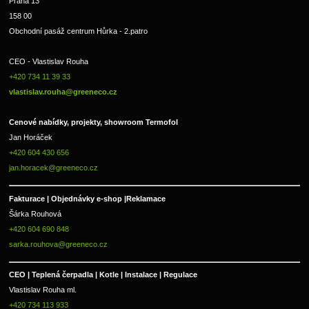
Praha 13
158 00
Obchodní pasáž centrum Hůrka - 2.patro
CEO - Vlastislav Rouha 
+420 734 11 39 33 
vlastislav.rouha@greeneco.cz
Cenové nabídky, projekty, showroom Termofol 
Jan Horáček
+420 604 430 656
jan.horacek@greeneco.cz
Fakturace | 
Objednávky e-shop |
Reklamace
Šárka Rouhová
+420 604 690 848
sarka.rouhova@greeneco.cz
CEO | Teplená čerpadla | Kotle | Instalace | Regulace
Vlastislav Rouha ml.
+420 734 113 933