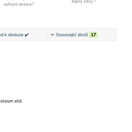
topný zdroj ?
vyřízení dotace?
d k obsluze ✔️
Související zboží
17
noleum atd.