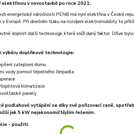
 elektřinou v novostavbě po roce 2021:
ch energetické náročnosti PENB má nyní elektřina v České republ
h v Evropě. Při dnešním tlaku na rozvíjení elektromobility to příl
nutné doplnit další technologii, která sníží daný faktor. Dříve by
i výběru doplňkové technologie:
epšení zateplení domu
ev vody pomocí tepelného čerpadla
uperace
tisplitová klimatizace
ovoiltaické panely
ké podlahové vytápění se díky své pořizovací ceně, spotře
nižší jak 5 kW nejekonomičtějším řešením.
lie - použití: