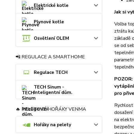
zár
Elektrické kotle
Jak si vy
Plynové kotle
Volba top
ztrátu ka
základě o
Osvětlení OLEM
se od se
tepelném 
📲 REGULACE A SMARTHOME
parametrů
tepelného
Regulace TECH
POZOR: N
vytápění
TECH Sinum -
Inteligentní dům.
pro přiv
Rychlost 
🔥 PELETOVÉ HOŘÁKY VENMA
dosažení 
na elektr
Hořáky na pelety
bezpečno