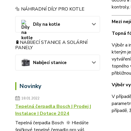
dozoru a 
kontroly,
🔩 NÁHRADNÍ DÍLY PRO KOTLE
Mezi nej
Díly na kotle
Topná fó
🔋NABÍJECÍ STANICE A SOLÁRNÍ
Výběr a i
PANELY
kterým je
vytváření
Nabíjecí stanice
topného 
přibližno
Výběr v
Novinky
V případě
18.01.2022
parametrů
Tepelná čerpadla Bosch | Prodej |
případě, 
Instalace | Dotace 2024
Tepelná čerpadla Bosch 🌞 Hledáte
špičkové tepelné čerpadlo pro váš