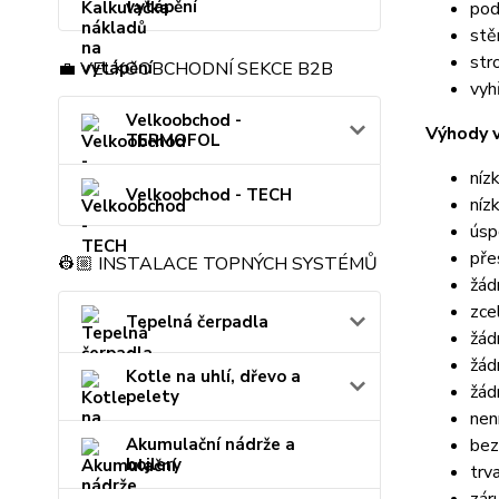
vytápění
pod
stě
str
💼 VELKOOBCHODNÍ SEKCE B2B
vyh
Velkoobchod -
Výhody v
TERMOFOL
níz
Velkoobchod - TECH
níz
úsp
pře
👷🏼 INSTALACE TOPNÝCH SYSTÉMŮ
žád
zce
Tepelná čerpadla
žád
žád
Kotle na uhlí, dřevo a
žád
pelety
nen
bez
Akumulační nádrže a
bojlery
trv