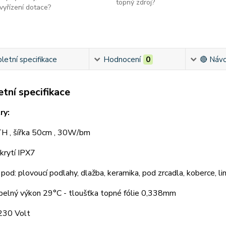
topný zdroj?
vyřízení dotace?
etní specifikace
Hodnocení
0
🔴 Návo
tní specifikace
ry:
 , šířka 50cm , 30W/bm
krytí IPX7
pod: plovoucí podlahy, dlažba, keramika, pod zrcadla, koberce, li
epelný výkon 29°C - tloušťka topné fólie 0,338mm
230 Volt