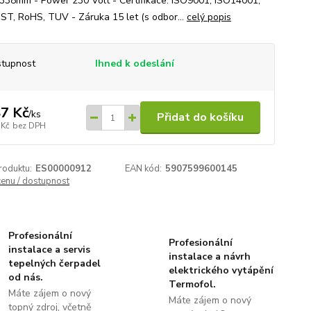
0,338mm - Power 230 Volt - Certifikace: ISO9001, ISO14001,
ST, RoHS, TUV - Záruka 15 let (s odbor...
celý popis
tupnost
Ihned k odeslání
7 Kč
/
ks
Přidat do košíku
 Kč
bez DPH
roduktu:
ES00000912
EAN kód:
5907599600145
cenu / dostupnost
Profesionální
Profesionální
instalace a servis
instalace a návrh
tepelných čerpadel
elektrického vytápění
od nás.
Termofol.
Máte zájem o nový
Máte zájem o nový
topný zdroj, včetně