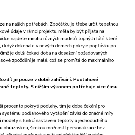
ouze na našich potřebách. Zpočátku je třeba určit tepelnou
ové údaje v rámci projektu, měla by být přijata na
abídce najdete mnoho různých modelů topných fólií, které
, i když dokonale v nových domech pokryje poptávku po
ímž je delší čekací doba na dosažení požadovaných
asové zpoždění je malé, což se promítá do maximálního
ozdíl je pouze v době zahřívání. Podlahové
vané teploty. S nižším výkonem potřebuje více času
ší procento pokrytí podlahy, tím je doba čekání pro
m systému podlahového vytápění závisí do značné míry
ní modely s funkcí nastavení teploty a jednoduchého
u obrazovkou, širokou možností personalizace bez