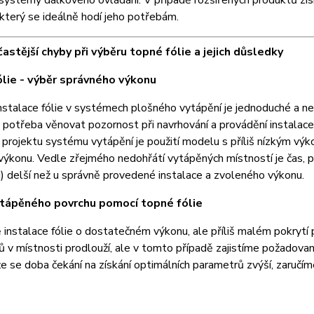
systémy dálkového ovládání. V případě rozšířených produktů zís
 který se ideálně hodí jeho potřebám.
častější chyby při výběru topné fólie a jejich důsledky
lie - výběr správného výkonu
nstalace fólie v systémech plošného vytápění je jednoduché a nei
 potřeba věnovat pozornost při navrhování a provádění instalac
 projektu systému vytápění je použití modelu s příliš nízkým 
výkonu. Vedle zřejmého nedohřátí vytápěných místností je čas,
u) delší než u správně provedené instalace a zvoleného výkonu.
ytápěného povrchu pomocí topné fólie
 instalace fólie o dostatečném výkonu, ale příliš malém pokrytí
 v místnosti prodlouží, ale v tomto případě zajistíme požadovaný 
že se doba čekání na získání optimálních parametrů zvýší, zaruč