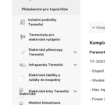
Příslušenství pro topné fólie
Izolační podložky
Termofol
Kompl
Termostaty pro
elektrické vytápění
Komple
Elektrické přímotopy
Paramet
Termofol
TF-305TH
Infrapanely Termofol
- Stupeň 
Elektrické žebříky a
sušáky do koupelny
- Vhodné 
- Max. t
Elektrické krby Termofol
- Power 
Mobilní klimatizace