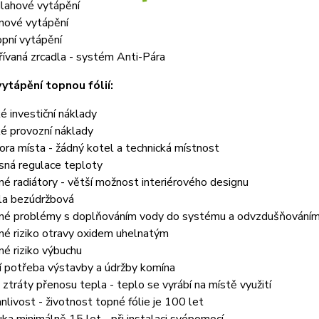
lahové vytápění
nové vytápění
opní vytápění
řívaná zrcadla - systém Anti-Pára
ytápění topnou fólií:
ké investiční náklady
ké provozní náklady
ora místa - žádný kotel a technická místnost
sná regulace teploty
né radiátory - větší možnost interiérového designu
la bezúdržbová
né problémy s doplňováním vody do systému a odvzdušňování
né riziko otravy oxidem uhelnatým
né riziko výbuchu
í potřeba výstavby a údržby komína
 ztráty přenosu tepla - teplo se vyrábí na místě využití
anlivost - životnost topné fólie je 100 let