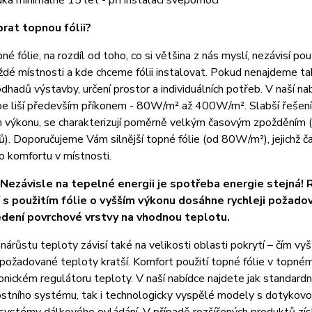
uka minimálně 15 let - při instalaci svépomocí
brat topnou fólii?
né fólie, na rozdíl od toho, co si většina z nás myslí, nezávisí p
ždé místnosti a kde chceme fólii instalovat. Pokud nenajdeme tak
dhadů výstavby, určení prostor a individuálních potřeb. V naší n
be liší především příkonem - 80W/m² až 400W/m². Slabší řešení
výkonu, se charakterizují poměrně velkým časovým zpožděním (č
). Doporučujeme Vám silnější topné fólie (od 80W/m²), jejichž č
 komfortu v místnosti.
ezávisle na tepelné energii je spotřeba energie stejná! R
 s použitím fólie o vyšším výkonu dosáhne rychleji požado
edení povrchové vrstvy na vhodnou teplotu.
nárůstu teploty závisí také na velikosti oblasti pokrytí – čím vyš
požadované teploty kratší. Komfort použití topné fólie v topné
onickém regulátoru teploty. V naší nabídce najdete jak standard
stního systému, tak i technologicky vyspělé modely s dotykovo