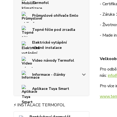
Termofol
- Certif
- Záruka 
Průmyslové ohřívače Emlo
- Životno
Topné fólie pod zrcadla
- Made in
Elektrické vytápění
včetně instalace
Velkoobc
Video návody Termofol
Pro odbě
Informace - články
nás:
info
Pro více 
Aplikace Tuya Smart
www.term
⚡ INSTALACE TERMOFOL