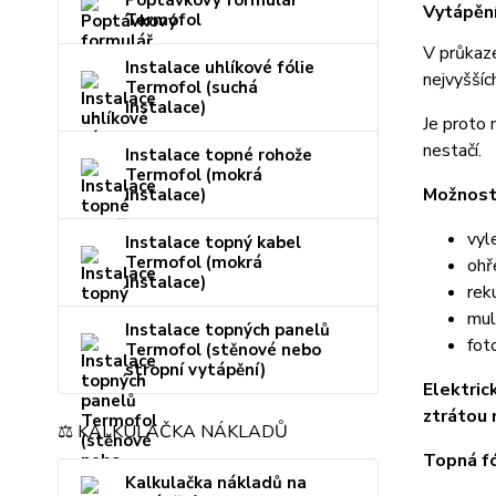
Poptávkový formulář
Vytápění
Termofol
V průkaze
Instalace uhlíkové fólie
nejvyššíc
Termofol (suchá
instalace)
Je proto 
nestačí.
Instalace topné rohože
Termofol (mokrá
Možnost
instalace)
vyl
Instalace topný kabel
Termofol (mokrá
ohř
instalace)
rek
mul
Instalace topných panelů
fot
Termofol (stěnové nebo
stropní vytápění)
Elektric
ztrátou 
⚖️ KALKULAČKA NÁKLADŮ
Topná fó
Kalkulačka nákladů na