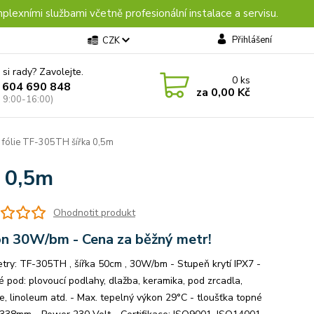
plexními službami včetně profesionální instalace a servisu.
Přihlášení
CZK
 si rady? Zavolejte.
0
ks
 604 690 848
za
0,00 Kč
: 9:00-16:00)
 fólie TF-305TH šířka 0,5m
a 0,5m
Ohodnotit produkt
n 30W/bm - Cena za běžný metr!
try: TF-305TH , šířka 50cm , 30W/bm - Stupeň krytí IPX7 -
 pod: plovoucí podlahy, dlažba, keramika, pod zrcadla,
e, linoleum atd. - Max. tepelný výkon 29°C - tloušťka topné