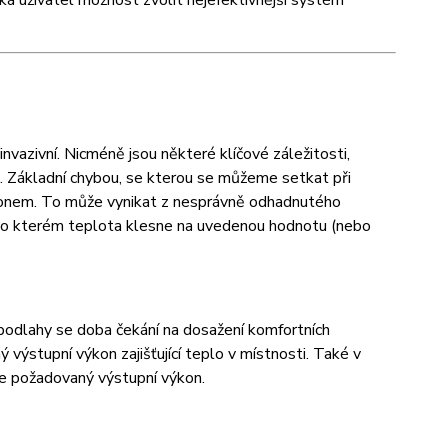
ká uživatel možnost zvolit nejefektivnější systém
nvazivní. Nicméně jsou některé klíčové záležitosti,
e. Základní chybou, se kterou se můžeme setkat při
výkonem. To může vynikat z nesprávně odhadnutého
 po kterém teplota klesne na uvedenou hodnotu (nebo
 podlahy se doba čekání na dosažení komfortních
výstupní výkon zajišťující teplo v místnosti. Také v
íme požadovaný výstupní výkon.