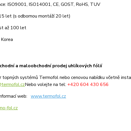
ikace: ISO9001, ISO14001, CE, GOST, RoHS, TUV
15 let (s odbornou montáží 20 let)
st až 100 let
 Korea
hodní a maloobchodní prodej uhlíkových fólií
r topných systémů Termofol nebo c
enovou nabídku včetně insta
@termofol.cz
Nebo volejte na tel:
+420 604 430 656
informací web:
www.termofol.cz
o-fol.cz