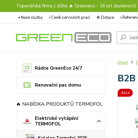
Topenářská firma z Jičína 🔥 Greeneco - 16 let zkušeností,
▪️ Naše služby
ℹ︎ Ceník servisních prací
♽ Dotace
ℹ︎ Refere
Úvod
E
Rádce GreenEco 24/7
B2B 
Renovační pas domu
Akce
🔥 NABÍDKA PRODUKTŮ TERMOFOL
Elektrické vytápění
TERMOFOL
Katalog Termofol 2026