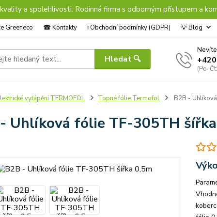
 kvality a spolehlivosti. Rodinná firma s odborným přístupem a kom
nce Greeneco
☎︎ Kontakty
ℹ︎ Obchodní podmínky (GDPR)
💡 Blog
Nevíte
Hledat 🔍
+420
(Po-Čt
lektrické vytápění TERMOFOL
Topné fólie Termofol
B2B - Uhlíková
- Uhlíková fólie TF-305TH šířk
Výko
Parame
Vhodné
koberc