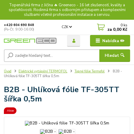
Topenářská firma z Jičína 🔥 Greeneco - 16 let zkušeností, kvality a
spolehlivosti. Rodinná firma s odborným přístupem a komplexními
službami včetně profesionální instalace a servisu.
0
ks
+420 604 690 848
CZK
za
0,00 Kč
(Po-Čt: 9:00-16:00)
Nabídka ✏️
Hledat 🔍
Úvod
Elektrické vytápění TERMOFOL
Topné fólie Termofol
B2B -
Uhlíková fólie TF-305TT šířka 0,5m
B2B - Uhlíková fólie TF-305TT
šířka 0,5m
Akce