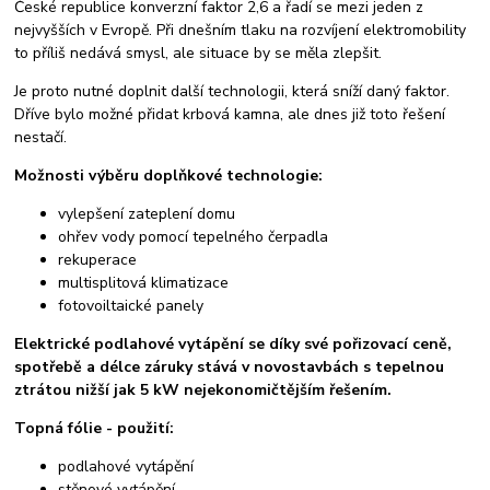
České republice konverzní faktor 2,6 a řadí se mezi jeden z
nejvyšších v Evropě. Při dnešním tlaku na rozvíjení elektromobility
to příliš nedává smysl, ale situace by se měla zlepšit.
Je proto nutné doplnit další technologii, která sníží daný faktor.
Dříve bylo možné přidat krbová kamna, ale dnes již toto řešení
nestačí.
Možnosti výběru doplňkové technologie:
vylepšení zateplení domu
ohřev vody pomocí tepelného čerpadla
rekuperace
multisplitová klimatizace
fotovoiltaické panely
Elektrické podlahové vytápění se díky své pořizovací ceně,
spotřebě a délce záruky stává v novostavbách s tepelnou
ztrátou nižší jak 5 kW nejekonomičtějším řešením.
Topná fólie - použití:
podlahové vytápění
stěnové vytápění