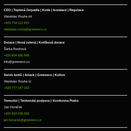
CEO | Teplená čerpadla | Kotle | Instalace | Regulace
Vlastislav Rouha ml.
+420 734 113 933
vlastislav.rouha@greeneco.cz
Dotace | Nová zelená | Kotlíková dotace
Šárka Rouhová
+420 604 690 848
info@greeneco.cz
Servis kotlů | Attack | Greeneco | Kolton  
Vlastislav Rouha st.
+420 777 147 153
Termofol | Technická podpora | Vzorkovna Praha
Jan Horáček
+420 604 430 656
jan.horacek@greeneco.cz