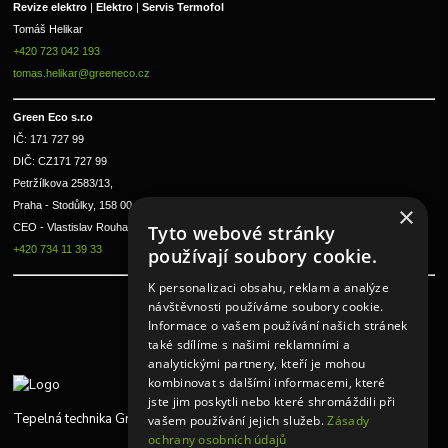
Revize elektro 
|
 Elektro 
|
 Servis Termofol 
Tomáš Helikar
+420 723 042 193
tomas.helikar@greeneco.cz
Green Eco s.r.o 
IČ: 171 727 99      
DIČ: CZ171 727 99
Petržílkova 2583/13, 
Praha - Stodůlky, 158 00 
×
Tyto webové stránky
CEO - Vlastislav Rouha ml.
+420 734 11 39 33
používají soubory cookie.
K personalizaci obsahu, reklam a analýze
návštěvnosti používáme soubory cookie.
Informace o vašem používání našich stránek
také sdílíme s našimi reklamními a
analytickými partnery, kteří je mohou
kombinovat s dalšími informacemi, které
jste jim poskytli nebo které shromáždili při
Tepelná technika Greeneco
vašem používání jejich služeb.
Zásady
ochrany osobních údajů