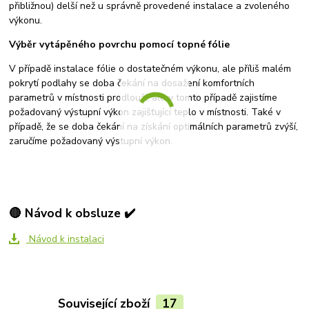
přibližnou) delší než u správně provedené instalace a zvoleného
výkonu.
Výběr vytápěného povrchu pomocí topné fólie
V případě instalace fólie o dostatečném výkonu, ale příliš malém
pokrytí podlahy se doba čekání na dosažení komfortních
parametrů v místnosti prodlouží, ale v tomto případě zajistíme
požadovaný výstupní výkon zajišťující teplo v místnosti. Také v
případě, že se doba čekání na získání optimálních parametrů zvýší,
zaručíme požadovaný výstupní výkon.
🔴 Návod k obsluze ✔️
Návod k instalaci
Související zboží
17