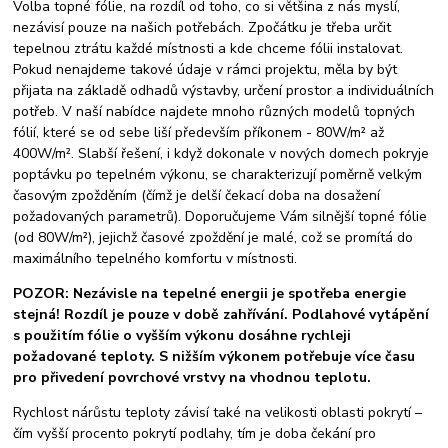
Volba topné fólie, na rozdíl od toho, co si většina z nás myslí,
nezávisí pouze na našich potřebách. Zpočátku je třeba určit
tepelnou ztrátu každé místnosti a kde chceme fólii instalovat.
Pokud nenajdeme takové údaje v rámci projektu, měla by být
přijata na základě odhadů výstavby, určení prostor a individuálních
potřeb. V naší nabídce najdete mnoho různých modelů topných
fólií, které se od sebe liší především příkonem - 80W/m² až
400W/m². Slabší řešení, i když dokonale v nových domech pokryje
poptávku po tepelném výkonu, se charakterizují poměrně velkým
časovým zpožděním (čímž je delší čekací doba na dosažení
požadovaných parametrů). Doporučujeme Vám silnější topné fólie
(od 80W/m²), jejichž časové zpoždění je malé, což se promítá do
maximálního tepelného komfortu v místnosti.
POZOR: Nezávisle na tepelné energii je spotřeba energie
stejná! Rozdíl je pouze v době zahřívání. Podlahové vytápění
s použitím fólie o vyšším výkonu dosáhne rychleji
požadované teploty. S nižším výkonem potřebuje více času
pro přivedení povrchové vrstvy na vhodnou teplotu.
Rychlost nárůstu teploty závisí také na velikosti oblasti pokrytí –
čím vyšší procento pokrytí podlahy, tím je doba čekání pro