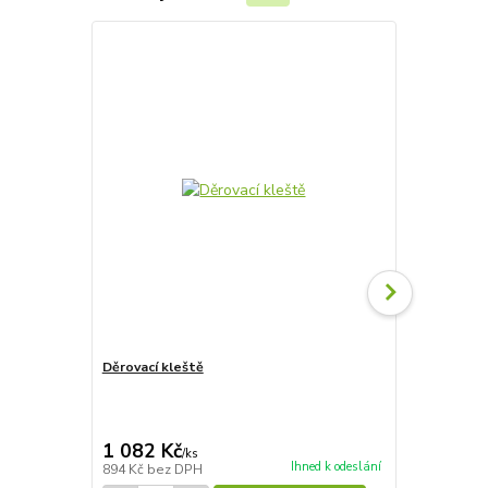
Děrovací kleště
Izolace Ter
1 082 Kč
128 Kč
/
ks
/
ks
Ihned k odeslání
894 Kč
bez DPH
106 Kč
bez 