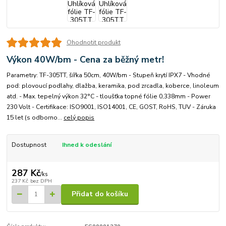
Ohodnotit produkt
Výkon 40W/bm - Cena za běžný metr!
Parametry: TF-305TT, šířka 50cm, 40W/bm - Stupeň krytí IPX7 - Vhodné
pod: plovoucí podlahy, dlažba, keramika, pod zrcadla, koberce, linoleum
atd. - Max. tepelný výkon 32°C - tloušťka topné fólie 0,338mm - Power
230 Volt - Certifikace: ISO9001, ISO14001, CE, GOST, RoHS, TUV - Záruka
15 let (s odborno...
celý popis
Dostupnost
Ihned k odeslání
287 Kč
/
ks
237 Kč
bez DPH
Přidat do košíku