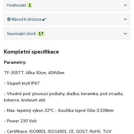
Hodnocení
1
🔴 Návod k obsluze ✔️
Související zboží
17
Kompletní specifikace
Parametry:
TF-305TT, šířka 50cm, 40W/bm
- Stupeň krytí IPX7
- Vhodné pod: plovoucí podlahy, dlažba, keramika, pod zrcadla,
koberce, linoleum atd.
- Max. tepelný výkon 32°C - tloušťka topné fólie 0,338mm
- Power 230 Volt
- Certifikace: ISO9001, ISO14001, CE, GOST, RoHS, TUV