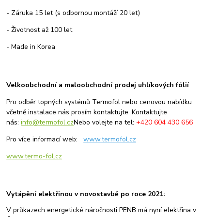
- Záruka 15 let (s odbornou montáží 20 let)
- Životnost až 100 let
- Made in Korea
Velkoobchodní a maloobchodní prodej uhlíkových fólií
Pro odběr topných systémů Termofol nebo c
enovou nabídku
včetně instalace nás prosím kontaktujte.
Kontaktujte
nás:
info@termofol.cz
Nebo volejte na tel:
+420 604 430 656
Pro více informací web:
www.termofol.cz
www.termo-fol.cz
Vytápění elektřinou v novostavbě po roce 2021:
V průkazech energetické náročnosti PENB má nyní elektřina v