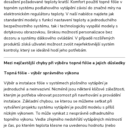
dosažení požadované teploty kratší. Komfort použití topné fólie v
topném systému podlahového vytápění závisí do značné míry na
elektronickém regulátoru teploty. V naší nabídce najdete jak
standardní modely s funkcí nastavení teploty a jednoduchého
bezpečnostního systému, tak i technologicky vyspělé modely s
dotykovou obrazovkou, širokou možností personalizace bez
dozoru a systémy dálkového ovládání. V případě rozšířených
produktů získá uživatel možnost zvolit nejefektivnější systém
kontroly, který se ideálně hodí jeho potřebám.
Mezi nejčastější chyby při výběru topné fólie a jejich důsledky
Topná fólie - výběr správného výkonu
Výběr a instalace fólie v systémech plošného vytápění je
jednoduché a neinvazivní. Nicméně jsou některé klíčové záležitosti,
kterým je potřeba věnovat pozornost při navrhování a provádění
instalace. Základní chybou, se kterou se můžeme setkat při
vytváření projektu systému vytápění je použití modelu s příliš
nízkým výkonem. To může vynikat z nesprávně odhadnutého
topného výkonu. Vedle zřejmého nedohřátí vytápěných místností
je čas, po kterém teplota klesne na uvedenou hodnotu (nebo