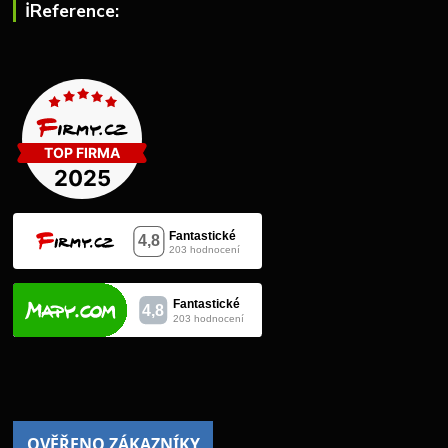
ℹ︎Reference: