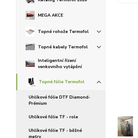
MEGA AKCE
Topné rohože Termofol
Topné kabely Termofol
Inteligentní řízení
venkovního vytápění
Topné fólie Termofol
Uhlíkové fólie DTF Diamond-
Prémium
Uhlíkové fólie TF - role
Uhlíkové fólie TF - běžné
metry