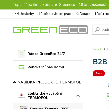
Topenářská firma z Jičína 🔥 Greeneco - 16 let zkušeností,
▪️ Naše služby
ℹ︎ Ceník servisních prací
♽ Dotace
ℹ︎ Refere
Úvod
E
Rádce GreenEco 24/7
B2B 
Renovační pas domu
Akce
🔥 NABÍDKA PRODUKTŮ TERMOFOL
Elektrické vytápění
TERMOFOL
Katalog Termofol 2026