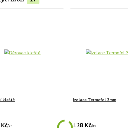
í kleště
Izolace Termofol 3mm
 Kč
128 Kč
/
ks
/
ks