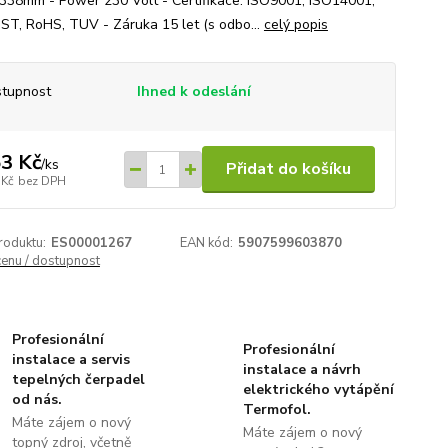
0,338mm - Power 230 Volt - Certifikace: ISO9001, ISO14001,
ST, RoHS, TUV - Záruka 15 let (s odbo...
celý popis
tupnost
Ihned k odeslání
3 Kč
/
ks
Přidat do košíku
 Kč
bez DPH
roduktu:
ES00001267
EAN kód:
5907599603870
cenu / dostupnost
Profesionální
Profesionální
instalace a servis
instalace a návrh
tepelných čerpadel
elektrického vytápění
od nás.
Termofol.
Máte zájem o nový
Máte zájem o nový
topný zdroj, včetně