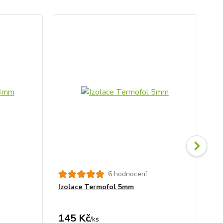
6 hodnocení
Izolace Termofol 5mm
Ka
145 Kč
31
/
ks