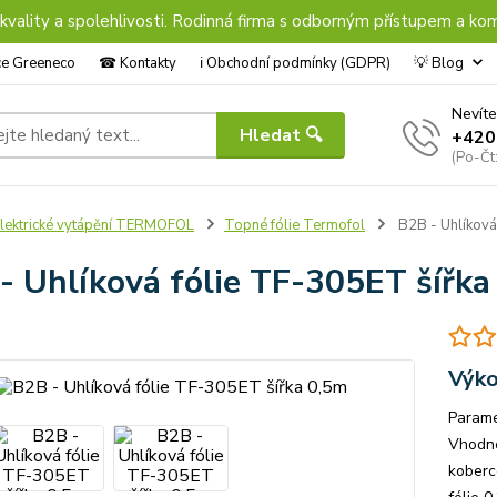
 kvality a spolehlivosti. Rodinná firma s odborným přístupem a kom
nce Greeneco
☎︎ Kontakty
ℹ︎ Obchodní podmínky (GDPR)
💡 Blog
Nevíte
Hledat 🔍
+420
(Po-Čt
lektrické vytápění TERMOFOL
Topné fólie Termofol
B2B - Uhlíková
- Uhlíková fólie TF-305ET šířka
Výko
Parame
Vhodné
koberc