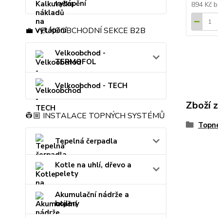
vytápění
894 Kč
b
💼 VELKOOBCHODNÍ SEKCE B2B
Velkoobchod -
TERMOFOL
Velkoobchod - TECH
Zboží 
👷🏼 INSTALACE TOPNÝCH SYSTÉMŮ
Topné
Tepelná čerpadla
Kotle na uhlí, dřevo a
pelety
Akumulační nádrže a
bojlery