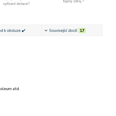
topný zdroj ?
vyřízení dotace?
d k obsluze ✔️
Související zboží
17
noleum atd.