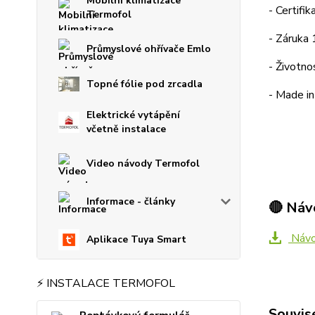
Mobilní klimatizace
- Certif
Termofol
- Záruka 
Průmyslové ohřívače Emlo
- Životno
Topné fólie pod zrcadla
- Made in
Elektrické vytápění
včetně instalace
Video návody Termofol
Informace - články
🔴 Náv
Návod
Aplikace Tuya Smart
⚡ INSTALACE TERMOFOL
Souvise