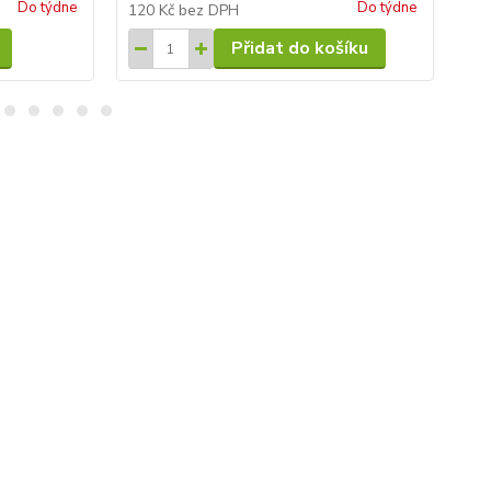
Do týdne
Do týdne
120 Kč
bez DPH
26
Přidat do košíku