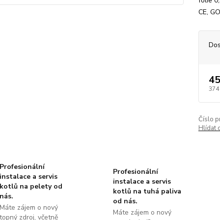
fólie 
CE, GO
Dos
45
374
Číslo p
Hlídat 
Profesionální
Profesionální
instalace a servis
instalace a servis
kotlů na pelety od
kotlů na tuhá paliva
nás.
od nás.
Máte zájem o nový
Máte zájem o nový
topný zdroj, včetně