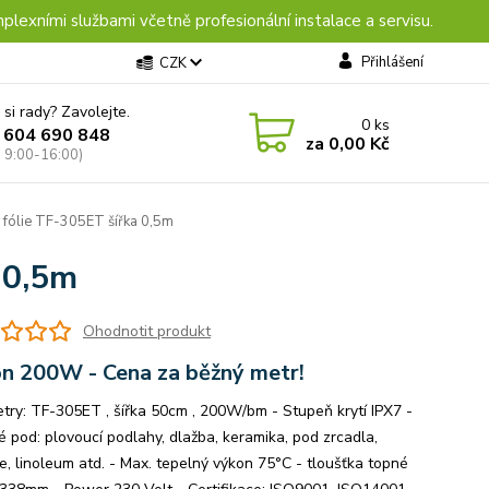
plexními službami včetně profesionální instalace a servisu.
Přihlášení
CZK
 si rady? Zavolejte.
0
ks
 604 690 848
za
0,00 Kč
: 9:00-16:00)
 fólie TF-305ET šířka 0,5m
 0,5m
Ohodnotit produkt
n 200W - Cena za běžný metr!
try: TF-305ET , šířka 50cm , 200W/bm - Stupeň krytí IPX7 -
 pod: plovoucí podlahy, dlažba, keramika, pod zrcadla,
e, linoleum atd. - Max. tepelný výkon 75°C - tloušťka topné