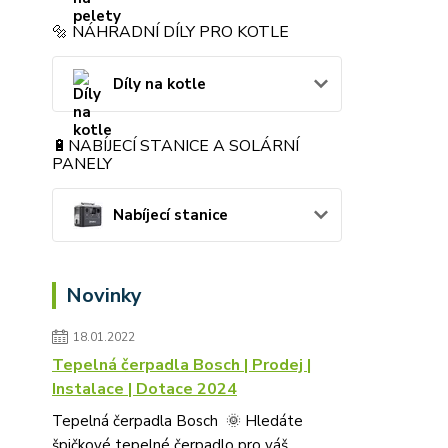
🔩 NÁHRADNÍ DÍLY PRO KOTLE
Díly na kotle
🔋NABÍJECÍ STANICE A SOLÁRNÍ
PANELY
Nabíjecí stanice
Novinky
18.01.2022
Tepelná čerpadla Bosch | Prodej |
Instalace | Dotace 2024
Tepelná čerpadla Bosch 🌞 Hledáte
špičkové tepelné čerpadlo pro váš