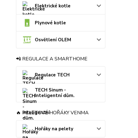
Elektrické kotle
Plynové kotle
Osvětlení OLEM
📲 REGULACE A SMARTHOME
Regulace TECH
TECH Sinum -
Inteligentní dům.
🔥 PELETOVÉ HOŘÁKY VENMA
Hořáky na pelety