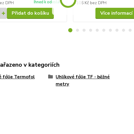
Ihned k odeslání
ez DPH
106 Kč
bez DPH
Přidat do košíku
Více informací
zařazeno v kategoriích
 fólie Termofol
Uhlíkové fólie TF - běžné
metry