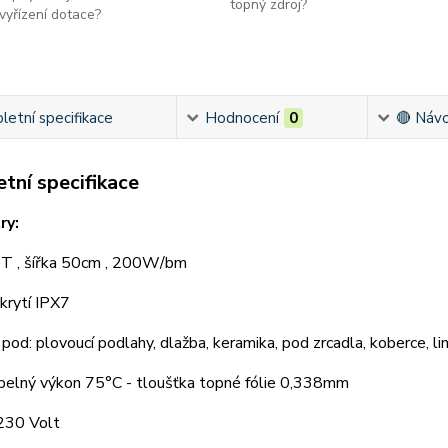
topný zdroj?
vyřízení dotace?
etní specifikace
Hodnocení
0
🔴 Návo
tní specifikace
ry:
 , šířka 50cm , 200W/bm
krytí IPX7
pod: plovoucí podlahy, dlažba, keramika, pod zrcadla, koberce, li
epelný výkon 75°C - tloušťka topné fólie 0,338mm
230 Volt