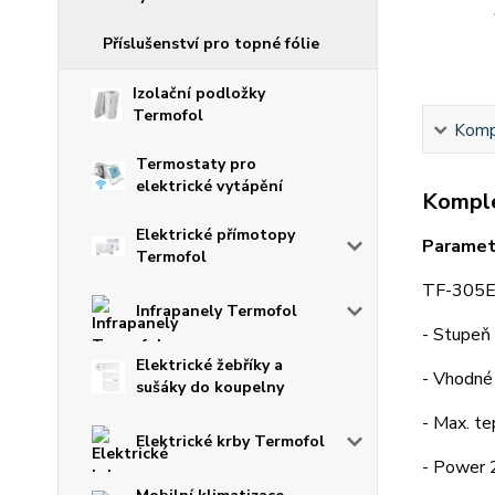
Příslušenství pro topné fólie
Izolační podložky
Termofol
Kompl
Termostaty pro
elektrické vytápění
Komple
Elektrické přímotopy
Paramet
Termofol
TF-305ET
Infrapanely Termofol
- Stupeň 
Elektrické žebříky a
- Vhodné 
sušáky do koupelny
- Max. t
Elektrické krby Termofol
- Power 