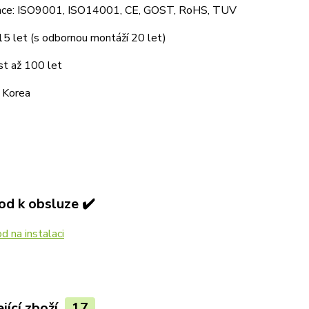
ikace: ISO9001, ISO14001, CE, GOST, RoHS, TUV
15 let (s odbornou montáží 20 let)
st až 100 let
 Korea
od k obsluze ✔️
 na instalaci
jící zboží
17