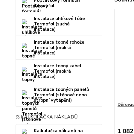
Poptávkový formulář
Termofol
Instalace uhlíkové fólie
Termofol (suchá
instalace)
Instalace topné rohože
Termofol (mokrá
instalace)
Instalace topný kabel
Termofol (mokrá
instalace)
Instalace topných panelů
Termofol (stěnové nebo
stropní vytápění)
Děrovac
⚖️ KALKULAČKA NÁKLADŮ
1 082
Kalkulačka nákladů na