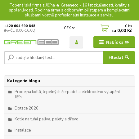
Topenářská firma z Jičína 🔥 Greeneco - 16 let zkušeností, kvality a
spolehlivosti. Rodinná firma s odborným přístupem a komplexními
službami včetně profesionální instalace a servisu.
0
ks
+420 604 690 848
CZK
za
0,00 Kč
(Po-Čt: 9:00-16:00)
Nabídka ✏️
Hledat 🔍
Kategorie blogu
Prodejna kotlů, tepelných čerpadel a elektrického vytápění -
Jičín
Dotace 2026
Kotle na tuhá paliva, pelety a dřevo.
Instalace