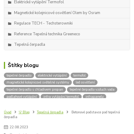
Elektrické vytápění Termofol
Magnetické kolejnicové osvětlení Olem by Osram
Regulace TECH - Techsterowniki
Reference Tepelná technika Greeneco
Tepelná čerpadla
Štítky blogu
tepelné čerpadlo
elektrické vytápění
termofol
magnetické kolejnicové světelné systémy
led osvětlení
tepelné čerpadlo s chladivem propan
tepelné čerpadlo vzduch voda
podlahové vytápění
infra vytápění termofol
infrapanely
kolejnicové osvětlení
designové osvětlení
kotle na dřevo
kotle na uhlí
kotle na pelety
instalace tepelných čerpadel
Úvod
💡 Blog
Tepelná čerpadla
Betonové podstavce pod tepelná
čerpadla
uhlíkové fólie
topné fólie
infra topení
infračervené záření
infrapanel
elektrické podlahové vytápění
R-290
Propan
22
.
08
.
2023
topná rohož
parametry tepelného čerpadla