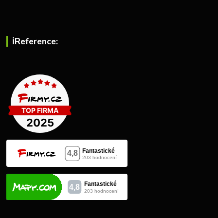
ℹ︎Reference: