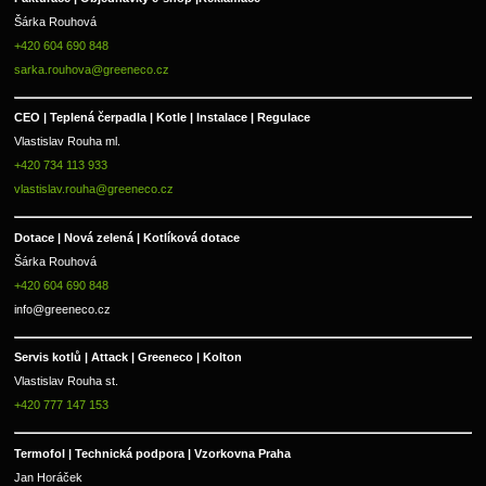
Šárka Rouhová
+420 604 690 848
sarka.rouhova@greeneco.cz
CEO | Teplená čerpadla | Kotle | Instalace | Regulace
Vlastislav Rouha ml.
+420 734 113 933
vlastislav.rouha@greeneco.cz
Dotace | Nová zelená | Kotlíková dotace
Šárka Rouhová
+420 604 690 848
info@greeneco.cz
Servis kotlů | Attack | Greeneco | Kolton  
Vlastislav Rouha st.
+420 777 147 153
Termofol | Technická podpora | Vzorkovna Praha
Jan Horáček