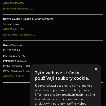
+420 604 430 656
jan.horacek@greeneco.cz
Revize elektro 
|
 Elektro 
|
 Servis Termofol 
Tomáš Helikar
+420 723 042 193
tomas.helikar@greeneco.cz
Green Eco s.r.o 
IČ: 171 727 99      
DIČ: CZ171 727 99
Petržílkova 2583/13, 
Praha - Stodůlky, 158 00 
×
CEO - Vlastislav Rouha ml.
Tyto webové stránky
+420 734 11 39 33
používají soubory cookie.
K personalizaci obsahu, reklam a analýze
návštěvnosti používáme soubory cookie.
Informace o vašem používání našich stránek
také sdílíme s našimi reklamními a
analytickými partnery, kteří je mohou