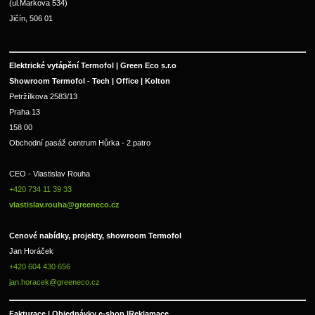
(ul.Markova 534)
Jičín, 506 01
Elektrické vytápění Termofol | Green Eco s.r.o
Showroom Termofol - Tech | Office | Kolton
Petržílkova 2583/13
Praha 13
158 00
Obchodní pasáž centrum Hůrka - 2.patro
CEO - Vlastislav Rouha 
+420 734 11 39 33 
vlastislav.rouha@greeneco.cz
Cenové nabídky, projekty, showroom Termofol 
Jan Horáček
+420 604 430 656
jan.horacek@greeneco.cz
Fakturace | 
Objednávky e-shop |
Reklamace