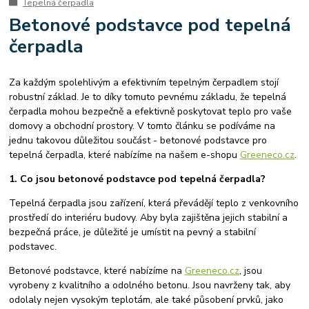
Tepelná čerpadla
spotřeba tepelného čerpadla
úsporné tepelné čerpadlo
Betonové podstavce pod tepelná
tepelná čerpadla ehpa
tepelné čerpadlo certifikováno v SZU Brno
čerpadla
Tepelné čerpadlo R290
tepelná čerpadla prodej
kolton
kolton airkompakt
kvalitní tepelná čerpadla
výměna kotlů
ekologické kotle
5. emisní třída
kotle po 2024
starý kotel za nový
Za každým spolehlivým a efektivním tepelným čerpadlem stojí
tepelná čerpadla
kotle na biomasu
instalace
montáž kotlů
robustní základ. Je to díky tomuto pevnému základu, že tepelná
čerpadla mohou bezpečně a efektivně poskytovat teplo pro vaše
výměna kotle
instalace podlahového vytápění
domovy a obchodní prostory. V tomto článku se podíváme na
teplovodní podlahové topení
montáž podlahového vytápění
jednu takovou důležitou součást - betonové podstavce pro
instalace elektrického podlahového vytápění
tepelná čerpadla, které nabízíme na našem e-shopu
Greeneco.cz
.
1. Co jsou betonové podstavce pod tepelná čerpadla?
Tepelná čerpadla jsou zařízení, která převádějí teplo z venkovního
prostředí do interiéru budovy. Aby byla zajištěna jejich stabilní a
bezpečná práce, je důležité je umístit na pevný a stabilní
podstavec.
Betonové podstavce, které nabízíme na
Greeneco.cz
, jsou
vyrobeny z kvalitního a odolného betonu. Jsou navrženy tak, aby
odolaly nejen vysokým teplotám, ale také působení prvků, jako