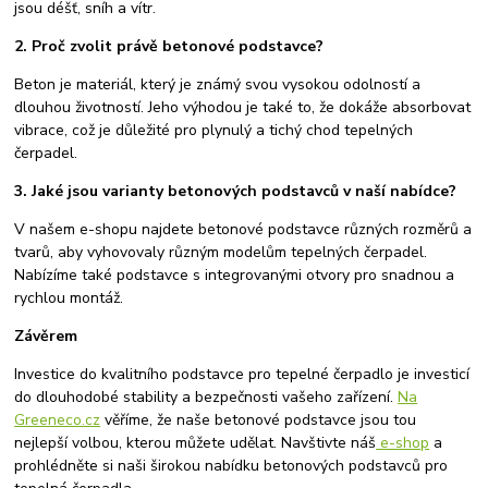
jsou déšť, sníh a vítr.
2. Proč zvolit právě betonové podstavce?
Beton je materiál, který je známý svou vysokou odolností a
dlouhou životností. Jeho výhodou je také to, že dokáže absorbovat
vibrace, což je důležité pro plynulý a tichý chod tepelných
čerpadel.
3. Jaké jsou varianty betonových podstavců v naší nabídce?
V našem e-shopu najdete betonové podstavce různých rozměrů a
tvarů, aby vyhovovaly různým modelům tepelných čerpadel.
Nabízíme také podstavce s integrovanými otvory pro snadnou a
rychlou montáž.
Závěrem
Investice do kvalitního podstavce pro tepelné čerpadlo je investicí
do dlouhodobé stability a bezpečnosti vašeho zařízení.
Na
Greeneco.cz
věříme, že naše betonové podstavce jsou tou
nejlepší volbou, kterou můžete udělat. Navštivte náš
e-shop
a
prohlédněte si naši širokou nabídku betonových podstavců pro