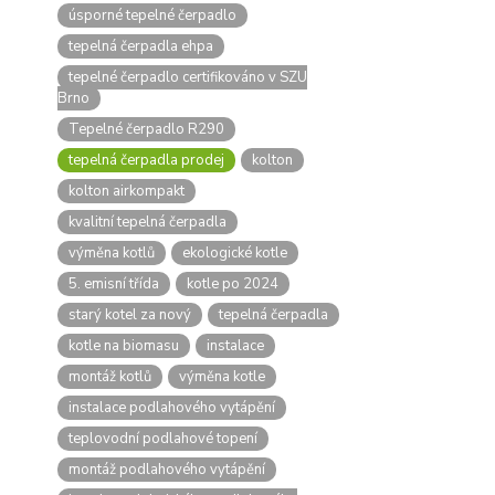
úsporné tepelné čerpadlo
tepelná čerpadla ehpa
tepelné čerpadlo certifikováno v SZU
Brno
Tepelné čerpadlo R290
tepelná čerpadla prodej
kolton
kolton airkompakt
kvalitní tepelná čerpadla
výměna kotlů
ekologické kotle
5. emisní třída
kotle po 2024
starý kotel za nový
tepelná čerpadla
kotle na biomasu
instalace
montáž kotlů
výměna kotle
instalace podlahového vytápění
teplovodní podlahové topení
montáž podlahového vytápění