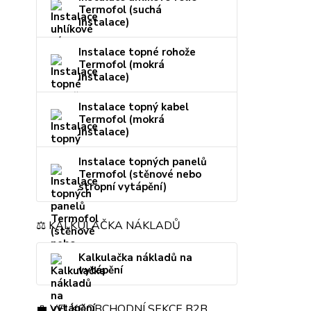
Termofol (suchá
instalace)
Instalace topné rohože
Termofol (mokrá
instalace)
Instalace topný kabel
Termofol (mokrá
instalace)
Instalace topných panelů
Termofol (stěnové nebo
stropní vytápění)
⚖️ KALKULAČKA NÁKLADŮ
Kalkulačka nákladů na
vytápění
💼 VELKOOBCHODNÍ SEKCE B2B