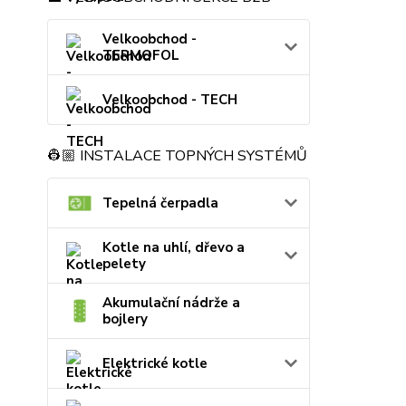
Velkoobchod -
TERMOFOL
Velkoobchod - TECH
👷🏼 INSTALACE TOPNÝCH SYSTÉMŮ
Tepelná čerpadla
Kotle na uhlí, dřevo a
pelety
Akumulační nádrže a
bojlery
Elektrické kotle