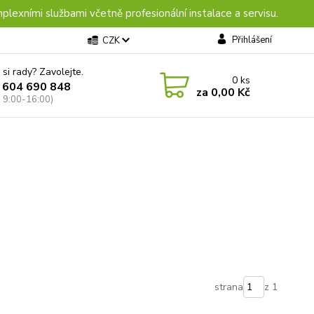
plexními službami včetně profesionální instalace a servisu.
Přihlášení
CZK
 si rady? Zavolejte.
0
ks
 604 690 848
za
0,00 Kč
: 9:00-16:00)
strana
z 1