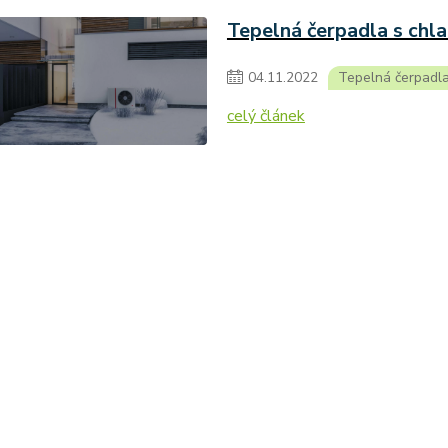
Tepelná čerpadla s ch
04
.
11
.
2022
Tepelná čerpadl
celý článek