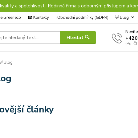
 kvality a spolehlivosti. Rodinná firma s odborným přístupem a kom
nce Greeneco
☎︎ Kontakty
ℹ︎ Obchodní podmínky (GDPR)
💡 Blog
Nevíte
Hledat 🔍
+420
(Po-Čt
 Blog
log
ovější články