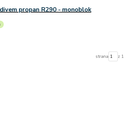
ladivem propan R290 - monoblok
a
strana
z 1