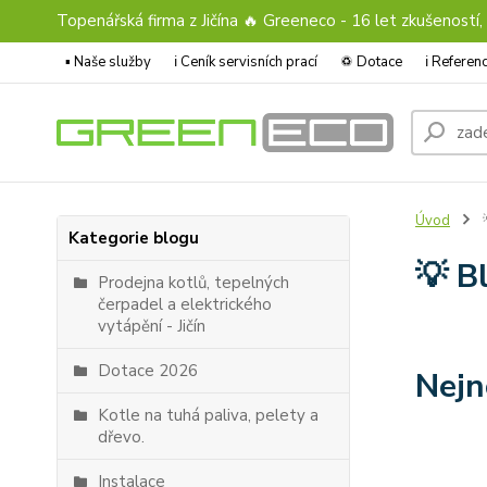
Topenářská firma z Jičína 🔥 Greeneco - 16 let zkušeností,
▪️ Naše služby
ℹ︎ Ceník servisních prací
♽ Dotace
ℹ︎ Refere
Úvod

Kategorie blogu
💡 B
Prodejna kotlů, tepelných
čerpadel a elektrického
vytápění - Jičín
Dotace 2026
Nejn
Kotle na tuhá paliva, pelety a
dřevo.
Instalace