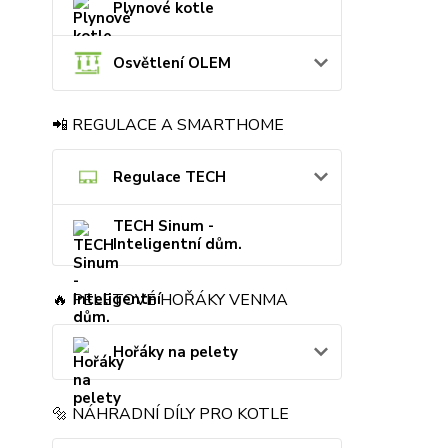
Plynové kotle
Osvětlení OLEM
📲 REGULACE A SMARTHOME
Regulace TECH
TECH Sinum -
Inteligentní dům.
🔥 PELETOVÉ HOŘÁKY VENMA
Hořáky na pelety
🔩 NÁHRADNÍ DÍLY PRO KOTLE