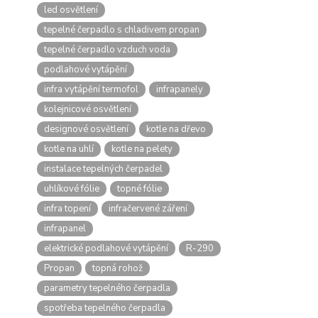
led osvětlení
tepelné čerpadlo s chladivem propan
tepelné čerpadlo vzduch voda
podlahové vytápění
infra vytápění termofol
infrapanely
kolejnicové osvětlení
designové osvětlení
kotle na dřevo
kotle na uhlí
kotle na pelety
instalace tepelných čerpadel
uhlíkové fólie
topné fólie
infra topení
infračervené záření
infrapanel
elektrické podlahové vytápění
R-290
Propan
topná rohož
parametry tepelného čerpadla
spotřeba tepelného čerpadla