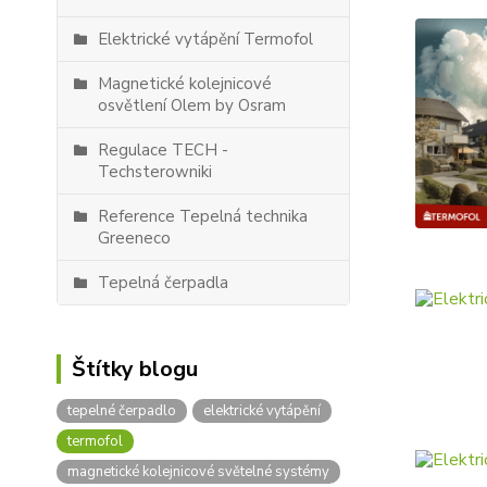
Elektrické vytápění Termofol
Magnetické kolejnicové
osvětlení Olem by Osram
Regulace TECH -
Techsterowniki
Reference Tepelná technika
Greeneco
Tepelná čerpadla
Štítky blogu
tepelné čerpadlo
elektrické vytápění
termofol
magnetické kolejnicové světelné systémy