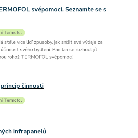
TERMOFOL svépomocí. Seznamte se s
ní Termofol
 stále více lidí způsoby, jak snížit své výdaje za
účinnost svého bydlení. Pan Jan se rozhodl jít
topnou rohož TERMOFOL svépomocí.
princip činnosti
ní Termofol
ných infrapanelů