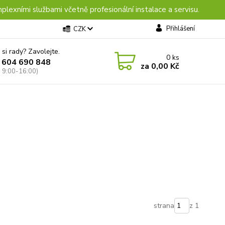
plexními službami včetně profesionální instalace a servisu.
Přihlášení
CZK
 si rady? Zavolejte.
0
ks
 604 690 848
za
0,00 Kč
: 9:00-16:00)
strana
z 1