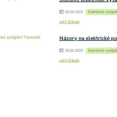
20
.
04
.
2023
Elektrické vytápě
celý článek
Názory na elektrické p
20
.
04
.
2023
Elektrické vytápě
celý článek