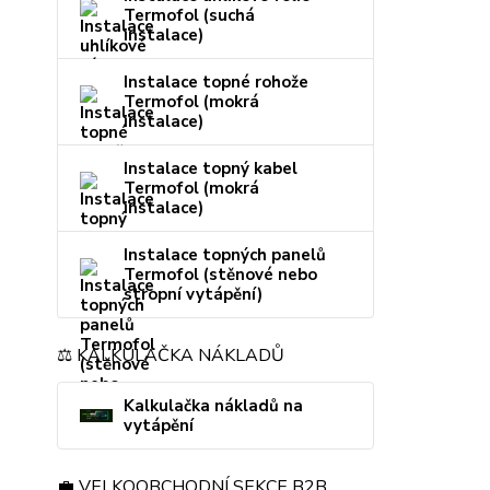
Termofol (suchá
instalace)
Instalace topné rohože
Termofol (mokrá
instalace)
Instalace topný kabel
Termofol (mokrá
instalace)
Instalace topných panelů
Termofol (stěnové nebo
stropní vytápění)
⚖️ KALKULAČKA NÁKLADŮ
Kalkulačka nákladů na
vytápění
💼 VELKOOBCHODNÍ SEKCE B2B