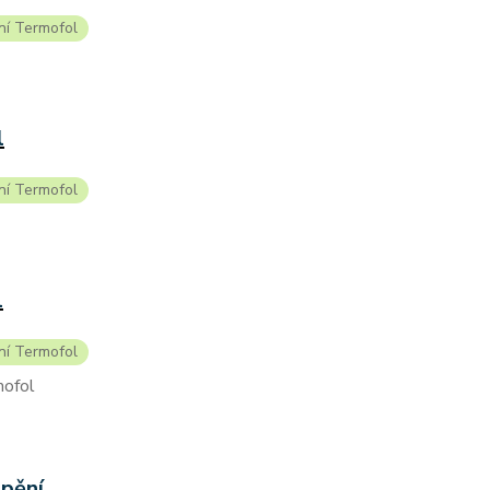
ní Termofol
l
ní Termofol
l
ní Termofol
mofol
ápění