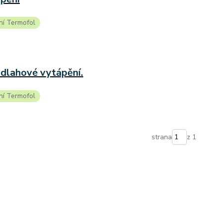
ní Termofol
odlahové vytápění.
ní Termofol
strana
z 1