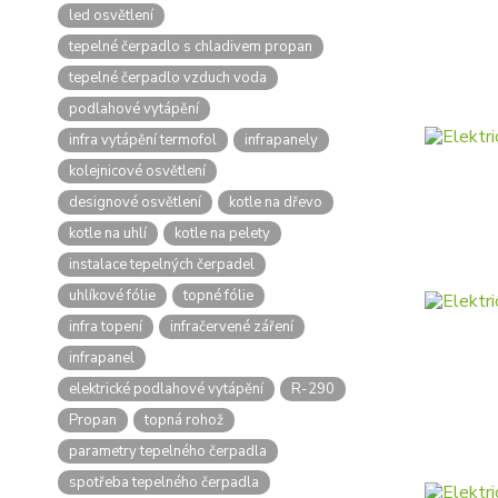
led osvětlení
tepelné čerpadlo s chladivem propan
tepelné čerpadlo vzduch voda
podlahové vytápění
infra vytápění termofol
infrapanely
kolejnicové osvětlení
designové osvětlení
kotle na dřevo
kotle na uhlí
kotle na pelety
instalace tepelných čerpadel
uhlíkové fólie
topné fólie
infra topení
infračervené záření
infrapanel
elektrické podlahové vytápění
R-290
Propan
topná rohož
parametry tepelného čerpadla
spotřeba tepelného čerpadla