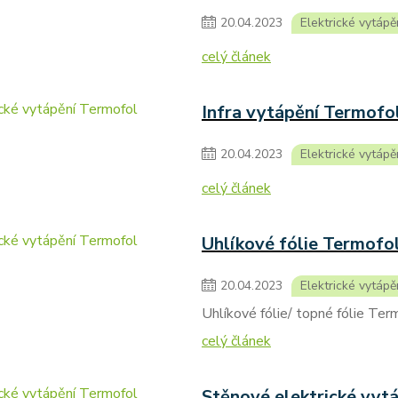
20
.
04
.
2023
Elektrické vytápě
celý článek
Infra vytápění Termofo
20
.
04
.
2023
Elektrické vytápě
celý článek
Uhlíkové fólie Termofo
20
.
04
.
2023
Elektrické vytápě
Uhlíkové fólie/ topné fólie Ter
celý článek
Stěnové elektrické vyt