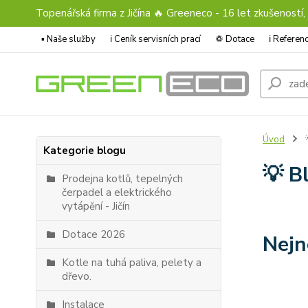
Topenářská firma z Jičína 🔥 Greeneco - 16 let zkušeností,
▪️ Naše služby
ℹ︎ Ceník servisních prací
♽ Dotace
ℹ︎ Refere
Úvod

Kategorie blogu
💡 B
Prodejna kotlů, tepelných
čerpadel a elektrického
vytápění - Jičín
Dotace 2026
Nejn
Kotle na tuhá paliva, pelety a
dřevo.
Instalace