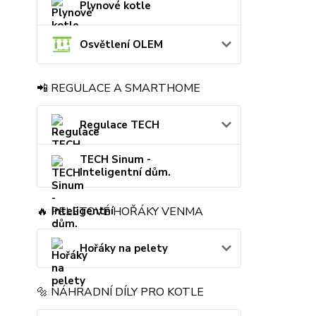
Plynové kotle
Osvětlení OLEM
📲 REGULACE A SMARTHOME
Regulace TECH
TECH Sinum -
Inteligentní dům.
🔥 PELETOVÉ HOŘÁKY VENMA
Hořáky na pelety
🔩 NÁHRADNÍ DÍLY PRO KOTLE