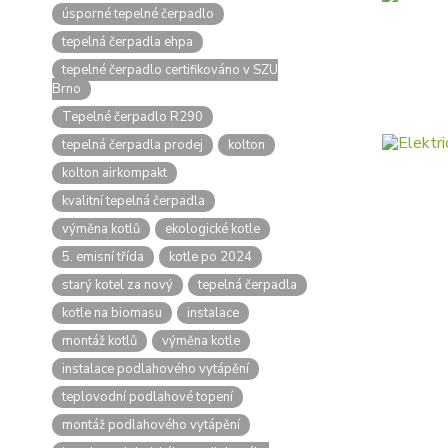
úsporné tepelné čerpadlo
tepelná čerpadla ehpa
tepelné čerpadlo certifikováno v SZU
Brno
Tepelné čerpadlo R290
tepelná čerpadla prodej
kolton
kolton airkompakt
kvalitní tepelná čerpadla
výměna kotlů
ekologické kotle
5. emisní třída
kotle po 2024
starý kotel za nový
tepelná čerpadla
kotle na biomasu
instalace
montáž kotlů
výměna kotle
instalace podlahového vytápění
teplovodní podlahové topení
montáž podlahového vytápění