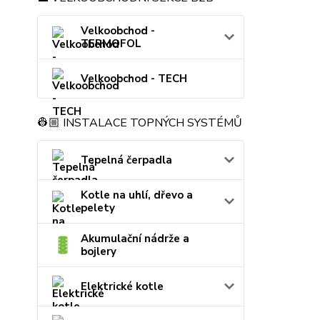
Velkoobchod -
TERMOFOL
Velkoobchod - TECH
👷🏼 INSTALACE TOPNÝCH SYSTÉMŮ
Tepelná čerpadla
Kotle na uhlí, dřevo a
pelety
Akumulační nádrže a
bojlery
Elektrické kotle