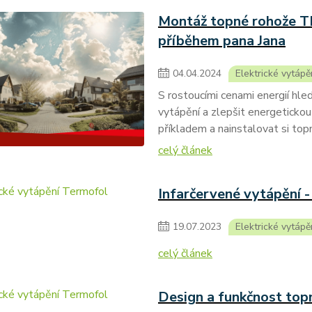
Montáž topné rohože 
příběhem pana Jana
04
.
04
.
2024
Elektrické vytápě
S rostoucími cenami energií hledá
vytápění a zlepšit energetickou 
příkladem a nainstalovat si 
celý článek
Infarčervené vytápění - 
19
.
07
.
2023
Elektrické vytápě
celý článek
Design a funkčnost top