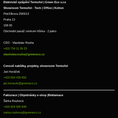
Elektrické vytápění Termofol | Green Eco s.r.o
Showroom Termofol - Tech | Office | Kolton
Petržílkova 2583/13
Praha 13
158 00
Obchodní pasáž centrum Hůrka - 2.patro
CEO - Vlastislav Rouha 
+420 734 11 39 33 
vlastislav.rouha@greeneco.cz
Cenové nabídky, projekty, showroom Termofol 
Jan Horáček
+420 604 430 656
jan.horacek@greeneco.cz
Fakturace | 
Objednávky e-shop |
Reklamace
Šárka Rouhová
+420 604 690 848
sarka.rouhova@greeneco.cz