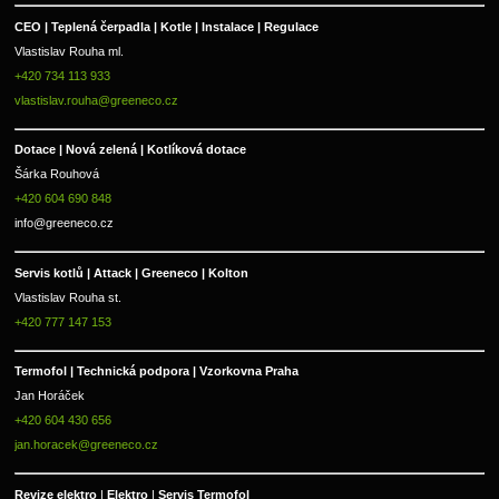
CEO | Teplená čerpadla | Kotle | Instalace | Regulace
Vlastislav Rouha ml.
+420 734 113 933
vlastislav.rouha@greeneco.cz
Dotace | Nová zelená | Kotlíková dotace
Šárka Rouhová
+420 604 690 848
info@greeneco.cz
Servis kotlů | Attack | Greeneco | Kolton  
Vlastislav Rouha st.
+420 777 147 153
Termofol | Technická podpora | Vzorkovna Praha
Jan Horáček
+420 604 430 656
jan.horacek@greeneco.cz
Revize elektro 
|
 Elektro 
|
 Servis Termofol 