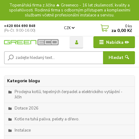
Topenářská firma z Jičína 🔥 Greeneco - 16 let zkušeností, kvality a
spolehlivosti. Rodinná firma s odborným přístupem a komplexními
službami včetně profesionální instalace a servisu.
0
ks
+420 604 690 848
CZK
za
0,00 Kč
(Po-Čt: 9:00-16:00)
Nabídka ✏️
Hledat 🔍
Kategorie blogu
Prodejna kotlů, tepelných čerpadel a elektrického vytápění -
Jičín
Dotace 2026
Kotle na tuhá paliva, pelety a dřevo.
Instalace