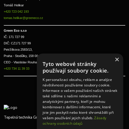
Tomáš Helikar
+420 723 042 193
tomas.helikar@greeneco.cz
Green Eco s.r.o 
IČ: 171 727 99      
DIČ: CZ171 727 99
Petržílkova 2583/13, 
Praha - Stodůlky, 158 00 
×
Tyto webové stránky
CEO - Vlastislav Rouha ml.
+420 734 11 39 33
používají soubory cookie.
K personalizaci obsahu, reklam a analýze
návštěvnosti používáme soubory cookie.
Informace o vašem používání našich stránek
také sdílíme s našimi reklamními a
analytickými partnery, kteří je mohou
kombinovat s dalšími informacemi, které
jste jim poskytli nebo které shromáždili při
Tepelná technika Greeneco
vašem používání jejich služeb.
Zásady
ochrany osobních údajů