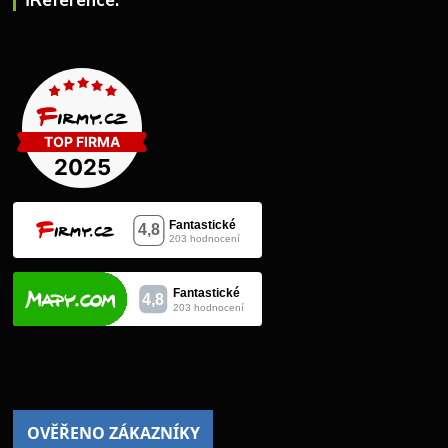
ℹ︎Reference: