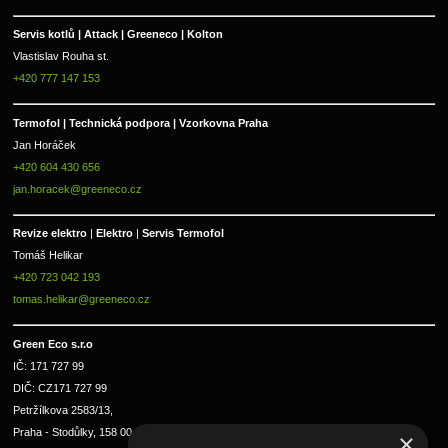
Servis kotlů | Attack | Greeneco | Kolton  
Vlastislav Rouha st.
+420 777 147 153
Termofol | Technická podpora | Vzorkovna Praha
Jan Horáček
+420 604 430 656
jan.horacek@greeneco.cz
Revize elektro 
|
 Elektro 
|
 Servis Termofol 
Tomáš Helikar
+420 723 042 193
tomas.helikar@greeneco.cz
Green Eco s.r.o 
IČ: 171 727 99      
DIČ: CZ171 727 99
Petržílkova 2583/13, 
Praha - Stodůlky, 158 00 
×