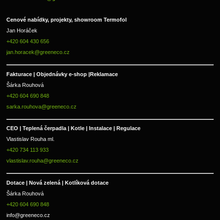
Cenové nabídky, projekty, showroom Termofol 
Jan Horáček
+420 604 430 656
jan.horacek@greeneco.cz
Fakturace | 
Objednávky e-shop |
Reklamace
Šárka Rouhová
+420 604 690 848
sarka.rouhova@greeneco.cz
CEO | Teplená čerpadla | Kotle | Instalace | Regulace
Vlastislav Rouha ml.
+420 734 113 933
vlastislav.rouha@greeneco.cz
Dotace | Nová zelená | Kotlíková dotace
Šárka Rouhová
+420 604 690 848
info@greeneco.cz