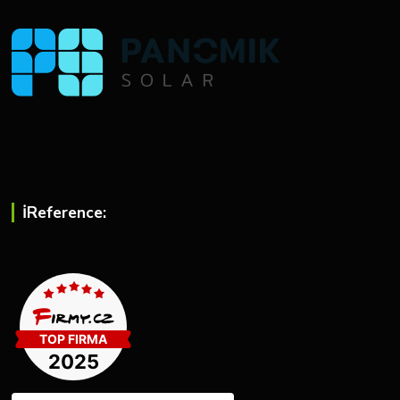
ℹ︎Reference: