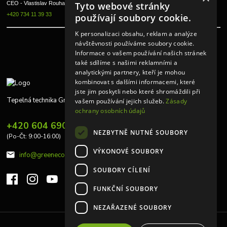
Tyto webové stránky
CEO - Vlastislav Rouha ml.
+420 734 11 39 33
používají soubory cookie.
K personalizaci obsahu, reklam a analýze
návštěvnosti používáme soubory cookie.
Informace o vašem používání našich stránek
také sdílíme s našimi reklamními a
analytickými partnery, kteří je mohou
kombinovat s dalšími informacemi, které
jste jim poskytli nebo které shromáždili při
Tepelná technika Greeneco
vašem používání jejich služeb.
Zásady
ochrany osobních údajů
+420 604 690 848
NEZBYTNĚ NUTNÉ SOUBORY
(Po-Čt: 9:00-16:00)
VÝKONOVÉ SOUBORY
info@greeneco.cz
SOUBORY CÍLENÍ
FUNKČNÍ SOUBORY
NEZAŘAZENÉ SOUBORY
Upravit sběr cookies.