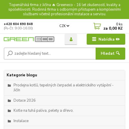
Topenářská firma z Jičína 🔥 Greeneco - 16 let zkušeností, kvality a
spolehlivosti. Rodinná firma s odborným přístupem a komplexními
službami včetně profesionální instalace a servisu.
0
ks
+420 604 690 848
CZK
za
0,00 Kč
(Po-Čt: 9:00-16:00)
Nabídka ✏️
Hledat 🔍
Kategorie blogu
Prodejna kotlů, tepelných čerpadel a elektrického vytápění -
Jičín
Dotace 2026
Kotle na tuhá paliva, pelety a dřevo.
Instalace