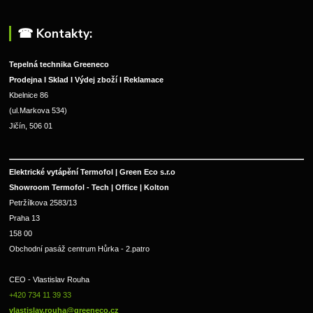
☎︎ Kontakty:
Tepelná technika Greeneco
Prodejna I Sklad I Výdej zboží I Reklamace
Kbelnice 86
(ul.Markova 534)
Jičín, 506 01
Elektrické vytápění Termofol | Green Eco s.r.o
Showroom Termofol - Tech | Office | Kolton
Petržílkova 2583/13
Praha 13
158 00
Obchodní pasáž centrum Hůrka - 2.patro
CEO - Vlastislav Rouha 
+420 734 11 39 33 
vlastislav.rouha@greeneco.cz