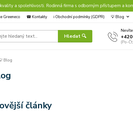
 kvality a spolehlivosti. Rodinná firma s odborným přístupem a kom
nce Greeneco
☎︎ Kontakty
ℹ︎ Obchodní podmínky (GDPR)
💡 Blog
Nevíte
Hledat 🔍
+420
(Po-Čt
 Blog
log
ovější články