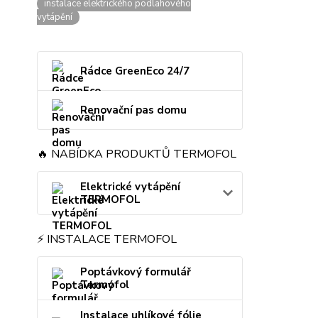
instalace elektrického podlahového
vytápění
Rádce GreenEco 24/7
Renovační pas domu
🔥 NABÍDKA PRODUKTŮ TERMOFOL
Elektrické vytápění
TERMOFOL
⚡ INSTALACE TERMOFOL
Poptávkový formulář
Termofol
Instalace uhlíkové fólie