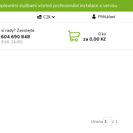
plexními službami včetně profesionální instalace a servisu.
Přihlášení
CZK
 si rady? Zavolejte.
0
ks
 604 690 848
za
0,00 Kč
: 9:00-16:00)
strana
z 1