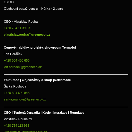
158 00
Obchodní pasáž centrum Hůrka - 2.patro
CEO - Vlastislav Rouha 
+420 734 11 39 33 
vlastislav.rouha@greeneco.cz
Cenové nabídky, projekty, showroom Termofol 
Jan Horáček
+420 604 430 656
jan.horacek@greeneco.cz
Fakturace | 
Objednávky e-shop |
Reklamace
Šárka Rouhová
+420 604 690 848
sarka.rouhova@greeneco.cz
CEO | Teplená čerpadla | Kotle | Instalace | Regulace
Vlastislav Rouha ml.
+420 734 113 933