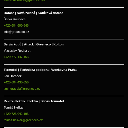
vlastislav.rouha@greeneco.cz
Dotace | Nová zelená | Kotlíková dotace
Šárka Rouhová
+420 604 690 848
info@greeneco.cz
Servis kotlů | Attack | Greeneco | Kolton  
Vlastislav Rouha st.
+420 777 147 153
Termofol | Technická podpora | Vzorkovna Praha
Jan Horáček
+420 604 430 656
jan.horacek@greeneco.cz
Revize elektro 
|
 Elektro 
|
 Servis Termofol 
Tomáš Helikar
+420 723 042 193
tomas.helikar@greeneco.cz