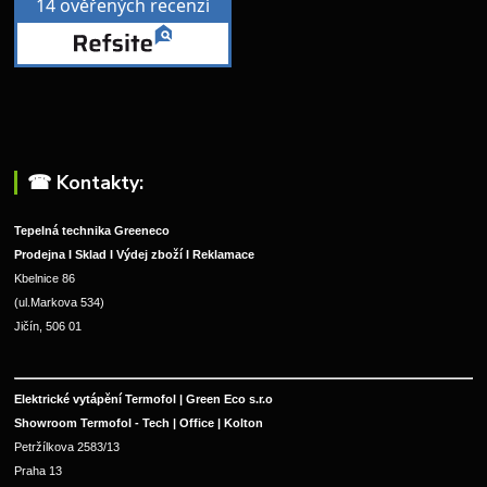
☎︎ Kontakty:
Tepelná technika Greeneco
Prodejna I Sklad I Výdej zboží I Reklamace
Kbelnice 86
(ul.Markova 534)
Jičín, 506 01
Elektrické vytápění Termofol | Green Eco s.r.o
Showroom Termofol - Tech | Office | Kolton
Petržílkova 2583/13
Praha 13