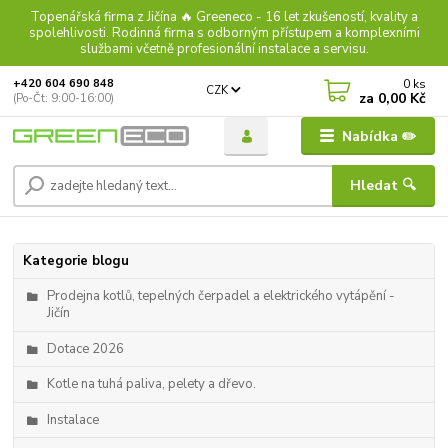
Topenářská firma z Jičína 🔥 Greeneco - 16 let zkušeností, kvality a
spolehlivosti. Rodinná firma s odborným přístupem a komplexními
službami včetně profesionální instalace a servisu.
0
ks
+420 604 690 848
CZK
za
0,00 Kč
(Po-Čt: 9:00-16:00)
Nabídka ✏️
Hledat 🔍
Kategorie blogu
Prodejna kotlů, tepelných čerpadel a elektrického vytápění -
Jičín
Dotace 2026
Kotle na tuhá paliva, pelety a dřevo.
Instalace