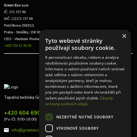
Green Eco s.r.o 
IČ: 171 727 99      
DIČ: CZ171 727 99
Petržílkova 2583/13, 
Praha - Stodůlky, 158 00 
×
CEO - Vlastislav Rouha ml.
Tyto webové stránky
+420 734 11 39 33
používají soubory cookie.
K personalizaci obsahu, reklam a analýze
návštěvnosti používáme soubory cookie.
Informace o vašem používání našich stránek
také sdílíme s našimi reklamními a
analytickými partnery, kteří je mohou
kombinovat s dalšími informacemi, které
jste jim poskytli nebo které shromáždili při
Tepelná technika Greeneco
vašem používání jejich služeb.
Zásady
ochrany osobních údajů
+420 604 690 848
NEZBYTNĚ NUTNÉ SOUBORY
(Po-Čt: 9:00-16:00)
VÝKONOVÉ SOUBORY
info@greeneco.cz