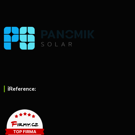
ℹ︎Reference: