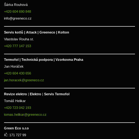
Šárka Rouhová
+420 604 690 848
info@greeneco.cz
Servis kotlů | Attack | Greeneco | Kolton  
Vlastislav Rouha st.
+420 777 147 153
Termofol | Technická podpora | Vzorkovna Praha
Jan Horáček
+420 604 430 656
jan.horacek@greeneco.cz
Revize elektro 
|
 Elektro 
|
 Servis Termofol 
Tomáš Helikar
+420 723 042 193
tomas.helikar@greeneco.cz
Green Eco s.r.o 
IČ: 171 727 99      