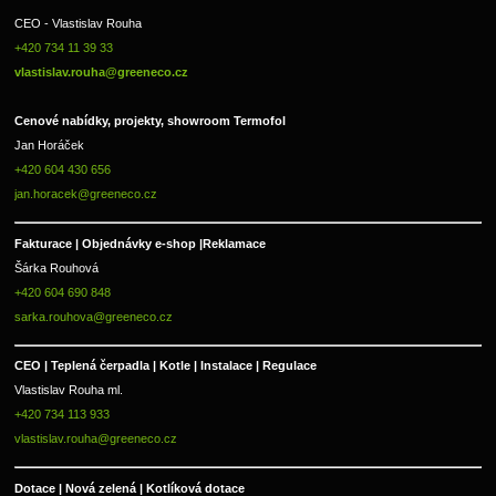
CEO - Vlastislav Rouha 
+420 734 11 39 33 
vlastislav.rouha@greeneco.cz
Cenové nabídky, projekty, showroom Termofol 
Jan Horáček
+420 604 430 656
jan.horacek@greeneco.cz
Fakturace | 
Objednávky e-shop |
Reklamace
Šárka Rouhová
+420 604 690 848
sarka.rouhova@greeneco.cz
CEO | Teplená čerpadla | Kotle | Instalace | Regulace
Vlastislav Rouha ml.
+420 734 113 933
vlastislav.rouha@greeneco.cz
Dotace | Nová zelená | Kotlíková dotace