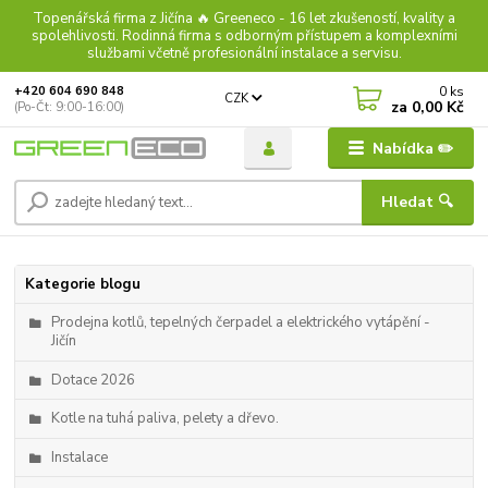
Topenářská firma z Jičína 🔥 Greeneco - 16 let zkušeností, kvality a
spolehlivosti. Rodinná firma s odborným přístupem a komplexními
službami včetně profesionální instalace a servisu.
0
ks
+420 604 690 848
CZK
za
0,00 Kč
(Po-Čt: 9:00-16:00)
Nabídka ✏️
Hledat 🔍
Kategorie blogu
Prodejna kotlů, tepelných čerpadel a elektrického vytápění -
Jičín
Dotace 2026
Kotle na tuhá paliva, pelety a dřevo.
Instalace