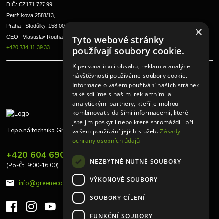
DIČ: CZ171 727 99
Petržílkova 2583/13, 
Praha - Stodůlky, 158 00 
×
Tyto webové stránky
CEO - Vlastislav Rouha ml.
+420 734 11 39 33
používají soubory cookie.
K personalizaci obsahu, reklam a analýze
návštěvnosti používáme soubory cookie.
Informace o vašem používání našich stránek
také sdílíme s našimi reklamními a
analytickými partnery, kteří je mohou
kombinovat s dalšími informacemi, které
jste jim poskytli nebo které shromáždili při
Tepelná technika Greeneco
vašem používání jejich služeb.
Zásady
ochrany osobních údajů
+420 604 690 848
NEZBYTNĚ NUTNÉ SOUBORY
(Po-Čt: 9:00-16:00)
VÝKONOVÉ SOUBORY
info@greeneco.cz
SOUBORY CÍLENÍ
FUNKČNÍ SOUBORY