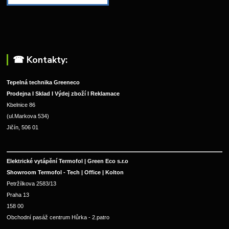
☎︎ Kontakty:
Tepelná technika Greeneco
Prodejna I Sklad I Výdej zboží I Reklamace
Kbelnice 86
(ul.Markova 534)
Jičín, 506 01
Elektrické vytápění Termofol | Green Eco s.r.o
Showroom Termofol - Tech | Office | Kolton
Petržílkova 2583/13
Praha 13
158 00
Obchodní pasáž centrum Hůrka - 2.patro