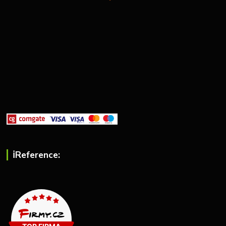
ℹ︎Reference: