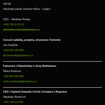
158 00
Obchodní pasáž centrum Hůrka - 2.patro
CEO - Vlastislav Rouha 
+420 734 11 39 33 
vlastislav.rouha@greeneco.cz
Cenové nabídky, projekty, showroom Termofol 
Jan Horáček
+420 604 430 656
jan.horacek@greeneco.cz
Fakturace | 
Objednávky e-shop |
Reklamace
Šárka Rouhová
+420 604 690 848
sarka.rouhova@greeneco.cz
CEO | Teplená čerpadla | Kotle | Instalace | Regulace
Vlastislav Rouha ml.
+420 734 113 933