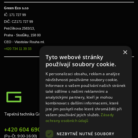
Green Eco s.r.o 
IČ: 171 727 99      
DIČ: CZ171 727 99
Petržílkova 2583/13, 
Praha - Stodůlky, 158 00 
CEO - Vlastislav Rouha ml.
+420 734 11 39 33
×
Tyto webové stránky
používají soubory cookie.
K personalizaci obsahu, reklam a analýze
návštěvnosti používáme soubory cookie.
Informace o vašem používání našich stránek
také sdílíme s našimi reklamními a
analytickými partnery, kteří je mohou
kombinovat s dalšími informacemi, které
jste jim poskytli nebo které shromáždili při
Tepelná technika Greeneco
vašem používání jejich služeb.
Zásady
ochrany osobních údajů
+420 604 690 848
NEZBYTNĚ NUTNÉ SOUBORY
(Po-Čt: 9:00-16:00)