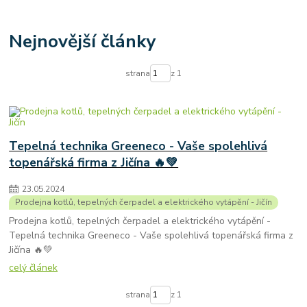
spotřeba tepelného čerpadla
úsporné tepelné čerpadlo
tepelná čerpadla ehpa
tepelné čerpadlo certifikováno v SZU Brno
Nejnovější články
Tepelné čerpadlo R290
tepelná čerpadla prodej
kolton
kolton airkompakt
kvalitní tepelná čerpadla
výměna kotlů
strana
z 1
ekologické kotle
5. emisní třída
kotle po 2024
starý kotel za nový
tepelná čerpadla
kotle na biomasu
instalace
montáž kotlů
výměna kotle
instalace podlahového vytápění
teplovodní podlahové topení
montáž podlahového vytápění
Tepelná technika Greeneco - Vaše spolehlivá
instalace elektrického podlahového vytápění
topenářská firma z Jičína 🔥💚
23
.
05
.
2024
Prodejna kotlů, tepelných čerpadel a elektrického vytápění - Jičín
Prodejna kotlů, tepelných čerpadel a elektrického vytápění -
Tepelná technika Greeneco - Vaše spolehlivá topenářská firma z
Jičína 🔥💚
celý článek
strana
z 1