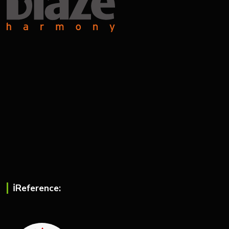
ℹ︎Reference: