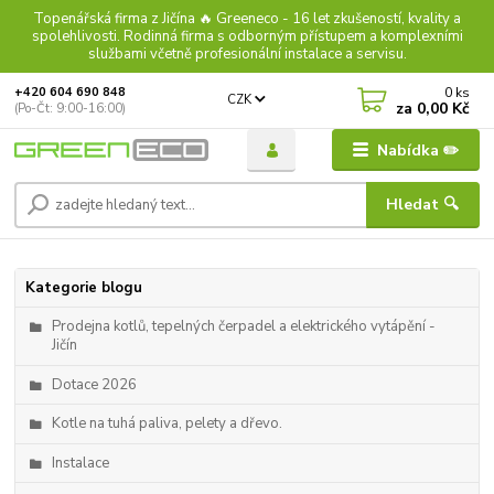
Topenářská firma z Jičína 🔥 Greeneco - 16 let zkušeností, kvality a
spolehlivosti. Rodinná firma s odborným přístupem a komplexními
službami včetně profesionální instalace a servisu.
0
ks
+420 604 690 848
CZK
za
0,00 Kč
(Po-Čt: 9:00-16:00)
Nabídka ✏️
Hledat 🔍
Kategorie blogu
Prodejna kotlů, tepelných čerpadel a elektrického vytápění -
Jičín
Dotace 2026
Kotle na tuhá paliva, pelety a dřevo.
Instalace