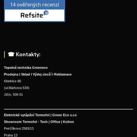
☎︎ Kontakty:
Tepelná technika Greeneco
Prodejna I Sklad I Výdej zboží I Reklamace
Kbelnice 86
(ul.Markova 534)
Jičín, 506 01
Elektrické vytápění Termofol | Green Eco s.r.o
Showroom Termofol - Tech | Office | Kolton
Petržílkova 2583/13
Praha 13