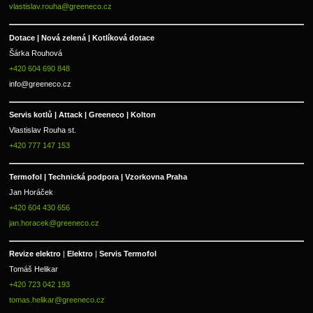
vlastislav.rouha@greeneco.cz
Dotace | Nová zelená | Kotlíková dotace
Šárka Rouhová
+420 604 690 848
info@greeneco.cz
Servis kotlů | Attack | Greeneco | Kolton  
Vlastislav Rouha st.
+420 777 147 153
Termofol | Technická podpora | Vzorkovna Praha
Jan Horáček
+420 604 430 656
jan.horacek@greeneco.cz
Revize elektro 
|
 Elektro 
|
 Servis Termofol 
Tomáš Helikar
+420 723 042 193
tomas.helikar@greeneco.cz