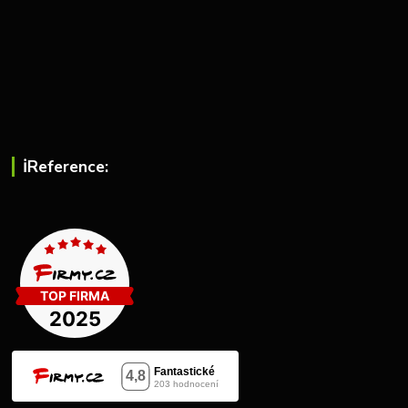
ℹ︎Reference: