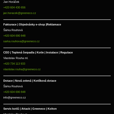
Jan Horáček
+420 604 430 656
jan.horacek@greeneco.cz
Fakturace | 
Objednávky e-shop |
Reklamace
Šárka Rouhová
+420 604 690 848
sarka.rouhova@greeneco.cz
CEO | Teplená čerpadla | Kotle | Instalace | Regulace
Vlastislav Rouha ml.
+420 734 113 933
vlastislav.rouha@greeneco.cz
Dotace | Nová zelená | Kotlíková dotace
Šárka Rouhová
+420 604 690 848
info@greeneco.cz
Servis kotlů | Attack | Greeneco | Kolton  