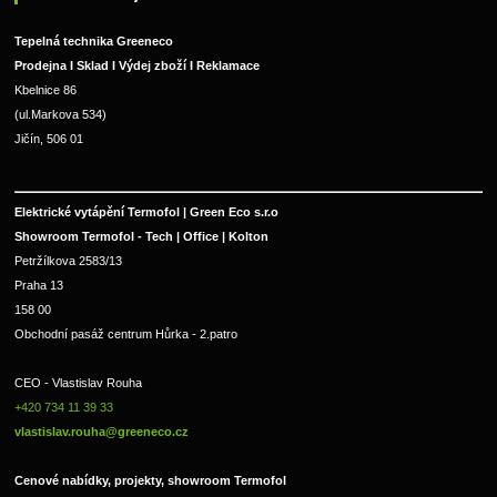
Tepelná technika Greeneco
Prodejna I Sklad I Výdej zboží I Reklamace
Kbelnice 86
(ul.Markova 534)
Jičín, 506 01
Elektrické vytápění Termofol | Green Eco s.r.o
Showroom Termofol - Tech | Office | Kolton
Petržílkova 2583/13
Praha 13
158 00
Obchodní pasáž centrum Hůrka - 2.patro
CEO - Vlastislav Rouha 
+420 734 11 39 33 
vlastislav.rouha@greeneco.cz
Cenové nabídky, projekty, showroom Termofol 