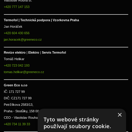
Vlastislav Rouha st.
+420 777 147 153
Termofol | Technická podpora | Vzorkovna Praha
Jan Horáček
+420 604 430 656
jan.horacek@greeneco.cz
Revize elektro 
|
 Elektro 
|
 Servis Termofol 
Tomáš Helikar
+420 723 042 193
tomas.helikar@greeneco.cz
Green Eco s.r.o 
IČ: 171 727 99      
DIČ: CZ171 727 99
Petržílkova 2583/13, 
Praha - Stodůlky, 158 00 
×
Tyto webové stránky
CEO - Vlastislav Rouha ml.
+420 734 11 39 33
používají soubory cookie.