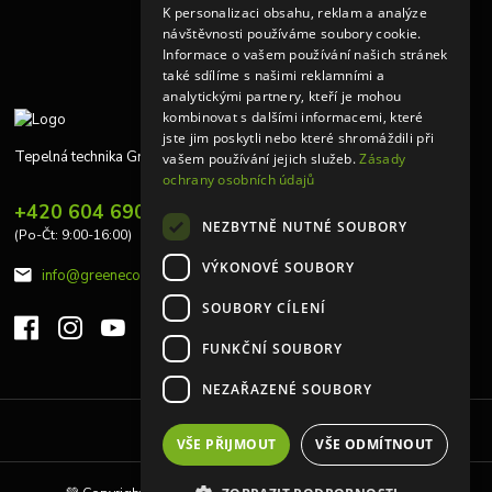
K personalizaci obsahu, reklam a analýze
návštěvnosti používáme soubory cookie.
Informace o vašem používání našich stránek
také sdílíme s našimi reklamními a
analytickými partnery, kteří je mohou
kombinovat s dalšími informacemi, které
jste jim poskytli nebo které shromáždili při
Tepelná technika Greeneco
vašem používání jejich služeb.
Zásady
ochrany osobních údajů
+420 604 690 848
NEZBYTNĚ NUTNÉ SOUBORY
(Po-Čt: 9:00-16:00)
VÝKONOVÉ SOUBORY
info@greeneco.cz
SOUBORY CÍLENÍ
FUNKČNÍ SOUBORY
NEZAŘAZENÉ SOUBORY
Upravit sběr cookies.
VŠE PŘIJMOUT
VŠE ODMÍTNOUT