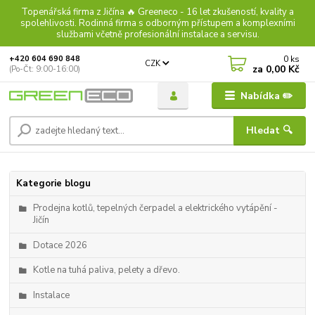
Topenářská firma z Jičína 🔥 Greeneco - 16 let zkušeností, kvality a
spolehlivosti. Rodinná firma s odborným přístupem a komplexními
službami včetně profesionální instalace a servisu.
0
ks
+420 604 690 848
CZK
za
0,00 Kč
(Po-Čt: 9:00-16:00)
Nabídka ✏️
Hledat 🔍
Kategorie blogu
Prodejna kotlů, tepelných čerpadel a elektrického vytápění -
Jičín
Dotace 2026
Kotle na tuhá paliva, pelety a dřevo.
Instalace