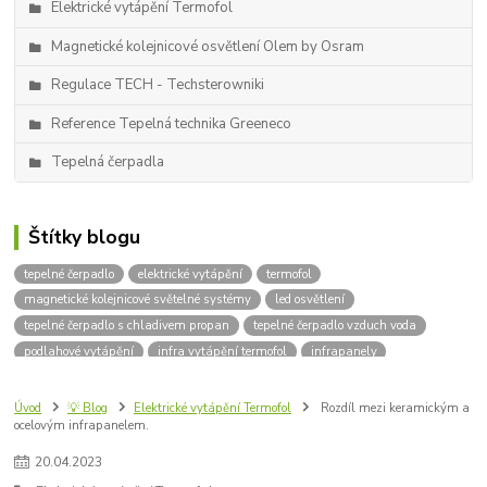
Elektrické vytápění Termofol
Magnetické kolejnicové osvětlení Olem by Osram
Regulace TECH - Techsterowniki
Reference Tepelná technika Greeneco
Tepelná čerpadla
Štítky blogu
tepelné čerpadlo
elektrické vytápění
termofol
magnetické kolejnicové světelné systémy
led osvětlení
tepelné čerpadlo s chladivem propan
tepelné čerpadlo vzduch voda
podlahové vytápění
infra vytápění termofol
infrapanely
kolejnicové osvětlení
designové osvětlení
kotle na dřevo
kotle na uhlí
kotle na pelety
instalace tepelných čerpadel
Úvod
💡 Blog
Elektrické vytápění Termofol
Rozdíl mezi keramickým a
ocelovým infrapanelem.
uhlíkové fólie
topné fólie
infra topení
infračervené záření
infrapanel
elektrické podlahové vytápění
R-290
Propan
20
.
04
.
2023
topná rohož
parametry tepelného čerpadla