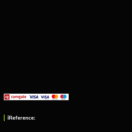
ℹ︎Reference: