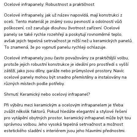
Ocelové infrapanely: Robustnost a praktičnost
Ocelové infrapanely, jak už název napovídá, mají konstrukci z
oceli. Tento materiál je známý svou pevností a odolností vůči
poškození, což zaručuje dlouhou životnost zařízení. Ocelové
panely se také rychle rozehřejí a poskytují rovnoměrné teplo,
avšak jejich tepelná setrvačnost je nižší než u keramických panelů.
To znamená, že po vypnutí panelu rychleji ochlazuje.
Ocelové infrapanely jsou často považovány za praktičtější volbu,
protože jejich robustní konstrukce je ideální pro prostředí s vyšší
zátěží, jako jsou dílny, garáže nebo průmyslové prostory. Navíc
ocelové panely mohou být snadno přemístěny a instalovány na
různých místech podle potřeby.
Shrnutí: Keramický nebo ocelový infrapanel?
Při výběru mezi keramickým a ocelovým infrapanelem je třeba
zvážit několik faktorů. Pokud hledáte elegantní a stylové řešení
pro vytápění obytných prostor, keramický infrapanel může být tou
správnou volbou. Jeho vysoká tepelná setrvačnost a možnost
estetického sladění s interiérem jsou jeho hlavními přednostmi.