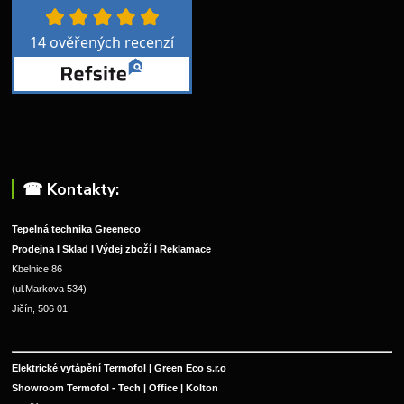
☎︎ Kontakty:
Tepelná technika Greeneco
Prodejna I Sklad I Výdej zboží I Reklamace
Kbelnice 86
(ul.Markova 534)
Jičín, 506 01
Elektrické vytápění Termofol | Green Eco s.r.o
Showroom Termofol - Tech | Office | Kolton