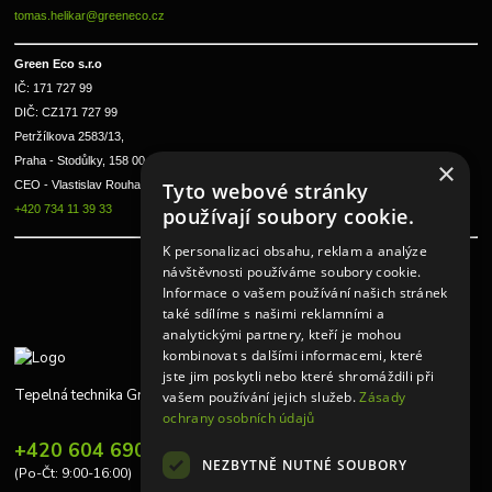
tomas.helikar@greeneco.cz
Green Eco s.r.o 
IČ: 171 727 99      
DIČ: CZ171 727 99
Petržílkova 2583/13, 
Praha - Stodůlky, 158 00 
×
Tyto webové stránky
CEO - Vlastislav Rouha ml.
+420 734 11 39 33
používají soubory cookie.
K personalizaci obsahu, reklam a analýze
návštěvnosti používáme soubory cookie.
Informace o vašem používání našich stránek
také sdílíme s našimi reklamními a
analytickými partnery, kteří je mohou
kombinovat s dalšími informacemi, které
jste jim poskytli nebo které shromáždili při
Tepelná technika Greeneco
vašem používání jejich služeb.
Zásady
ochrany osobních údajů
+420 604 690 848
NEZBYTNĚ NUTNÉ SOUBORY
(Po-Čt: 9:00-16:00)