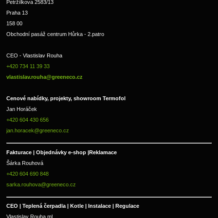
Petržílkova 2583/13
Praha 13
158 00
Obchodní pasáž centrum Hůrka - 2.patro
CEO - Vlastislav Rouha 
+420 734 11 39 33 
vlastislav.rouha@greeneco.cz
Cenové nabídky, projekty, showroom Termofol 
Jan Horáček
+420 604 430 656
jan.horacek@greeneco.cz
Fakturace | 
Objednávky e-shop |
Reklamace
Šárka Rouhová
+420 604 690 848
sarka.rouhova@greeneco.cz
CEO | Teplená čerpadla | Kotle | Instalace | Regulace
Vlastislav Rouha ml.