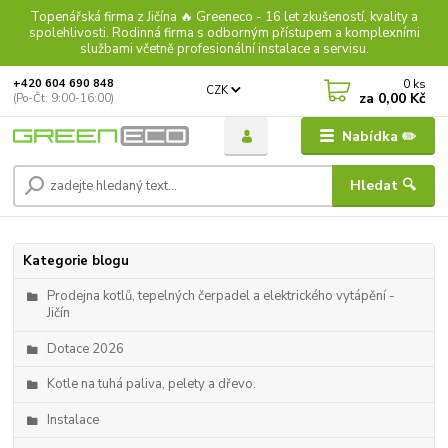
Topenářská firma z Jičína 🔥 Greeneco - 16 let zkušeností, kvality a
spolehlivosti. Rodinná firma s odborným přístupem a komplexními
službami včetně profesionální instalace a servisu.
0
ks
+420 604 690 848
CZK
za
0,00 Kč
(Po-Čt: 9:00-16:00)
Nabídka ✏️
Hledat 🔍
Kategorie blogu
Prodejna kotlů, tepelných čerpadel a elektrického vytápění -
Jičín
Dotace 2026
Kotle na tuhá paliva, pelety a dřevo.
Instalace