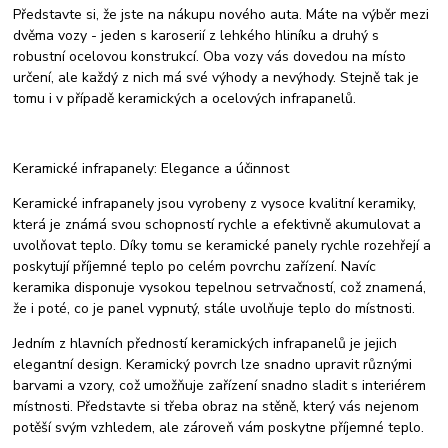
Představte si, že jste na nákupu nového auta. Máte na výběr mezi
dvěma vozy - jeden s karoserií z lehkého hliníku a druhý s
robustní ocelovou konstrukcí. Oba vozy vás dovedou na místo
určení, ale každý z nich má své výhody a nevýhody. Stejně tak je
tomu i v případě keramických a ocelových infrapanelů.
Keramické infrapanely: Elegance a účinnost
Keramické infrapanely jsou vyrobeny z vysoce kvalitní keramiky,
která je známá svou schopností rychle a efektivně akumulovat a
uvolňovat teplo. Díky tomu se keramické panely rychle rozehřejí a
poskytují příjemné teplo po celém povrchu zařízení. Navíc
keramika disponuje vysokou tepelnou setrvačností, což znamená,
že i poté, co je panel vypnutý, stále uvolňuje teplo do místnosti.
Jedním z hlavních předností keramických infrapanelů je jejich
elegantní design. Keramický povrch lze snadno upravit různými
barvami a vzory, což umožňuje zařízení snadno sladit s interiérem
místnosti. Představte si třeba obraz na stěně, který vás nejenom
potěší svým vzhledem, ale zároveň vám poskytne příjemné teplo.