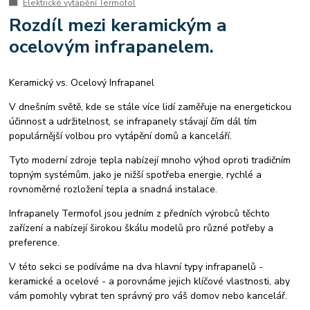
Elektrické vytápění Termofol
spotřeba tepelného čerpadla
úsporné tepelné čerpadlo
Rozdíl mezi keramickým a
tepelná čerpadla ehpa
tepelné čerpadlo certifikováno v SZU Brno
ocelovým infrapanelem.
Tepelné čerpadlo R290
tepelná čerpadla prodej
kolton
kolton airkompakt
kvalitní tepelná čerpadla
výměna kotlů
ekologické kotle
5. emisní třída
kotle po 2024
starý kotel za nový
Keramický vs. Ocelový Infrapanel
tepelná čerpadla
kotle na biomasu
instalace
montáž kotlů
V dnešním světě, kde se stále více lidí zaměřuje na energetickou
výměna kotle
instalace podlahového vytápění
účinnost a udržitelnost, se infrapanely stávají čím dál tím
teplovodní podlahové topení
montáž podlahového vytápění
populárnější volbou pro vytápění domů a kanceláří.
instalace elektrického podlahového vytápění
Tyto moderní zdroje tepla nabízejí mnoho výhod oproti tradičním
topným systémům, jako je nižší spotřeba energie, rychlé a
rovnoměrné rozložení tepla a snadná instalace.
Infrapanely Termofol jsou jedním z předních výrobců těchto
zařízení a nabízejí širokou škálu modelů pro různé potřeby a
preference.
V této sekci se podíváme na dva hlavní typy infrapanelů -
keramické a ocelové - a porovnáme jejich klíčové vlastnosti, aby
vám pomohly vybrat ten správný pro váš domov nebo kancelář.