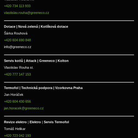
+420 734 113 933
vlastislav.rouha@greeneco.cz
Dotace | Nová zelená | Kotlíková dotace
Šárka Rouhová
+420 604 690 848
info@greeneco.cz
Servis kotlů | Attack | Greeneco | Kolton  
Vlastislav Rouha st.
+420 777 147 153
Termofol | Technická podpora | Vzorkovna Praha
Jan Horáček
+420 604 430 656
jan.horacek@greeneco.cz
Revize elektro 
|
 Elektro 
|
 Servis Termofol 
Tomáš Helikar
+420 723 042 193