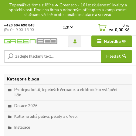
Topenářská firma z Jičína 🔥 Greeneco - 16 let zkušeností, kvality a
spolehlivosti. Rodinná firma s odborným přístupem a komplexními
službami včetně profesionální instalace a servisu.
0
ks
+420 604 690 848
CZK
za
0,00 Kč
(Po-Čt: 9:00-16:00)
Nabídka ✏️
Hledat 🔍
Kategorie blogu
Prodejna kotlů, tepelných čerpadel a elektrického vytápění -
Jičín
Dotace 2026
Kotle na tuhá paliva, pelety a dřevo.
Instalace