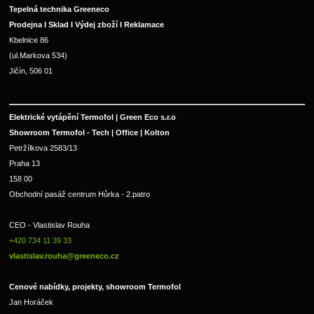
Tepelná technika Greeneco
Prodejna I Sklad I Výdej zboží I Reklamace
Kbelnice 86
(ul.Markova 534)
Jičín, 506 01
Elektrické vytápění Termofol | Green Eco s.r.o
Showroom Termofol - Tech | Office | Kolton
Petržílkova 2583/13
Praha 13
158 00
Obchodní pasáž centrum Hůrka - 2.patro
CEO - Vlastislav Rouha 
+420 734 11 39 33 
vlastislav.rouha@greeneco.cz
Cenové nabídky, projekty, showroom Termofol 
Jan Horáček