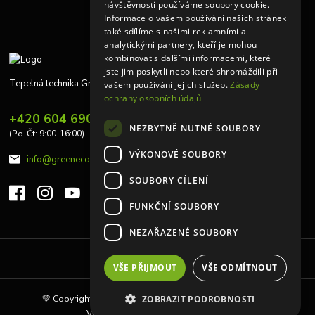
návštěvnosti používáme soubory cookie.
Informace o vašem používání našich stránek
také sdílíme s našimi reklamními a
analytickými partnery, kteří je mohou
kombinovat s dalšími informacemi, které
jste jim poskytli nebo které shromáždili při
Tepelná technika Greeneco
vašem používání jejich služeb.
Zásady
ochrany osobních údajů
+420 604 690 848
NEZBYTNĚ NUTNÉ SOUBORY
(Po-Čt: 9:00-16:00)
VÝKONOVÉ SOUBORY
info@greeneco.cz
SOUBORY CÍLENÍ
FUNKČNÍ SOUBORY
NEZAŘAZENÉ SOUBORY
Upravit sběr cookies.
VŠE PŘIJMOUT
VŠE ODMÍTNOUT
💚 Copyright © 2010 | Tepelná technika Greeneco s.r.o 💚
ZOBRAZIT PODROBNOSTI
Vytvořeno na
Eshop-rychle.cz