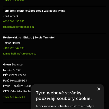
Termofol | Technická podpora | Vzorkovna Praha
Jan Horáček
+420 604 430 656
jan.horacek@greeneco.cz
Revize elektro 
|
 Elektro 
|
 Servis Termofol 
Tomáš Helikar
+420 723 042 193
tomas.helikar@greeneco.cz
Green Eco s.r.o 
IČ: 171 727 99      
DIČ: CZ171 727 99
Petržílkova 2583/13, 
Praha - Stodůlky, 158 00 
×
Tyto webové stránky
CEO - Vlastislav Rouha ml.
+420 734 11 39 33
používají soubory cookie.
K personalizaci obsahu, reklam a analýze