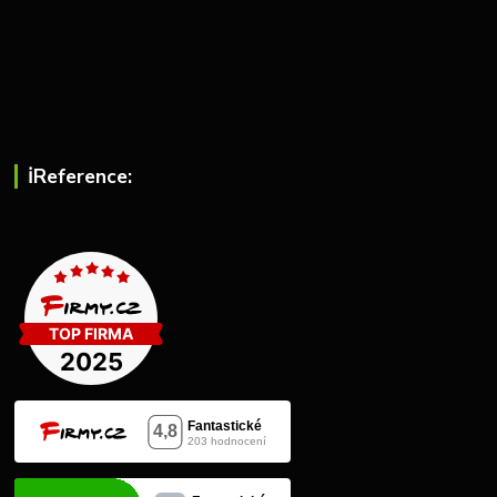
ℹ︎Reference: