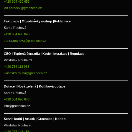
+420 604 430 656
jan.horacek@greeneco.cz
Fakturace | 
Objednávky e-shop |
Reklamace
Šárka Rouhová
+420 604 690 848
sarka.rouhova@greeneco.cz
CEO | Teplená čerpadla | Kotle | Instalace | Regulace
Vlastislav Rouha ml.
+420 734 113 933
vlastislav.rouha@greeneco.cz
Dotace | Nová zelená | Kotlíková dotace
Šárka Rouhová
+420 604 690 848
info@greeneco.cz
Servis kotlů | Attack | Greeneco | Kolton  
Vlastislav Rouha st.
+420 777 147 153