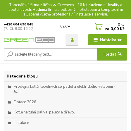
Topenářská firma z Jičína 🔥 Greeneco - 16 let zkušeností, kvality a
spolehlivosti. Rodinná firma s odborným přístupem a komplexními
službami včetně profesionální instalace a servisu.
0
ks
+420 604 690 848
CZK
za
0,00 Kč
(Po-Čt: 9:00-16:00)
Nabídka ✏️
Hledat 🔍
Kategorie blogu
Prodejna kotlů, tepelných čerpadel a elektrického vytápění -
Jičín
Dotace 2026
Kotle na tuhá paliva, pelety a dřevo.
Instalace