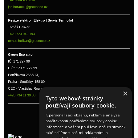
jan.horacek@greeneco.cz
Revize elektro 
|
 Elektro 
|
 Servis Termofol 
Tomáš Helikar
+420 723 042 193
tomas.helikar@greeneco.cz
Green Eco s.r.o 
IČ: 171 727 99      
DIČ: CZ171 727 99
Petržílkova 2583/13, 
Praha - Stodůlky, 158 00 
CEO - Vlastislav Rouha ml.
×
+420 734 11 39 33
Tyto webové stránky
používají soubory cookie.
K personalizaci obsahu, reklam a analýze
návštěvnosti používáme soubory cookie.
Informace o vašem používání našich stránek
také sdílíme s našimi reklamními a