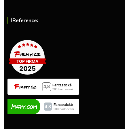
ℹ︎Reference: