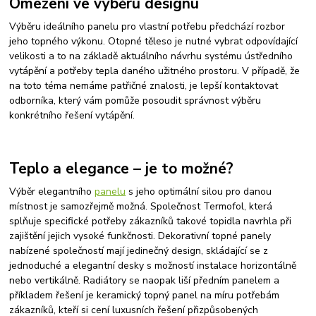
Omezení ve výběru designu
Výběru ideálního panelu pro vlastní potřebu předchází rozbor
jeho topného výkonu. Otopné těleso je nutné vybrat odpovídající
velikosti a to na základě aktuálního návrhu systému ústředního
vytápění a potřeby tepla daného užitného prostoru. V případě, že
na toto téma nemáme patřičné znalosti, je lepší kontaktovat
odborníka, který vám pomůže posoudit správnost výběru
konkrétního řešení vytápění.
Teplo a elegance – je to možné?
Výběr elegantního
panelu
s jeho optimální silou pro danou
místnost je samozřejmě možná. Společnost Termofol, která
splňuje specifické potřeby zákazníků takové topidla navrhla při
zajištění jejich vysoké funkčnosti. Dekorativní topné panely
nabízené společností mají jedinečný design, skládající se z
jednoduché a elegantní desky s možností instalace horizontálně
nebo vertikálně. Radiátory se naopak liší předním panelem a
příkladem řešení je keramický topný panel na míru potřebám
zákazníků, kteří si cení luxusních řešení přizpůsobených