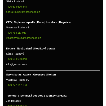
Šárka Rouhová
+420 604 690 848
sarka.rouhova@greeneco.cz
CEO | Teplená čerpadla | Kotle | Instalace | Regulace
Vlastislav Rouha ml.
+420 734 113 933
vlastislav.rouha@greeneco.cz
Dotace | Nová zelená | Kotlíková dotace
Šárka Rouhová
+420 604 690 848
info@greeneco.cz
Servis kotlů | Attack | Greeneco | Kolton  
Vlastislav Rouha st.
+420 777 147 153
Termofol | Technická podpora | Vzorkovna Praha
Jan Horáček
+420 604 430 656