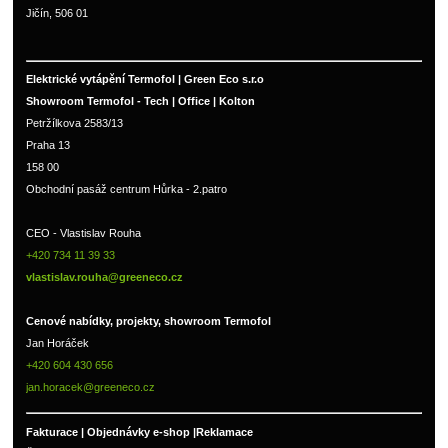
Jičín, 506 01
Elektrické vytápění Termofol | Green Eco s.r.o
Showroom Termofol - Tech | Office | Kolton
Petržílkova 2583/13
Praha 13
158 00
Obchodní pasáž centrum Hůrka - 2.patro
CEO - Vlastislav Rouha 
+420 734 11 39 33 
vlastislav.rouha@greeneco.cz
Cenové nabídky, projekty, showroom Termofol 
Jan Horáček
+420 604 430 656
jan.horacek@greeneco.cz
Fakturace | 
Objednávky e-shop |
Reklamace