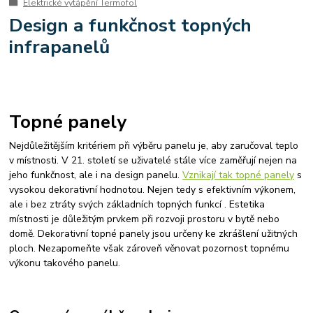
Elektrické vytápění Termofol
spotřeba tepelného čerpadla
úsporné tepelné čerpadlo
Design a funkčnost topných
tepelná čerpadla ehpa
tepelné čerpadlo certifikováno v SZU Brno
infrapanelů
Tepelné čerpadlo R290
tepelná čerpadla prodej
kolton
kolton airkompakt
kvalitní tepelná čerpadla
výměna kotlů
ekologické kotle
5. emisní třída
kotle po 2024
starý kotel za nový
tepelná čerpadla
kotle na biomasu
instalace
montáž kotlů
výměna kotle
instalace podlahového vytápění
Topné panely
teplovodní podlahové topení
montáž podlahového vytápění
Nejdůležitějším kritériem při výběru panelu je, aby zaručoval teplo
instalace elektrického podlahového vytápění
v místnosti. V 21. století se uživatelé stále více zaměřují nejen na
jeho funkčnost, ale i na design panelu.
Vznikají tak topné panely
s
vysokou dekorativní hodnotou. Nejen tedy s efektivním výkonem,
ale i bez ztráty svých základních topných funkcí . Estetika
místnosti je důležitým prvkem při rozvoji prostoru v bytě nebo
domě. Dekorativní topné panely jsou určeny ke zkrášlení užitných
ploch. Nezapomeňte však zároveň věnovat pozornost topnému
výkonu takového panelu.