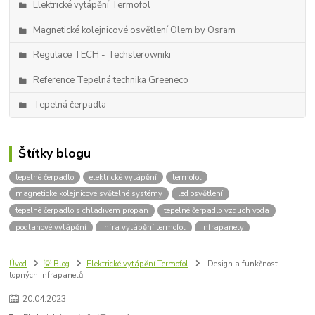
Elektrické vytápění Termofol
Magnetické kolejnicové osvětlení Olem by Osram
Regulace TECH - Techsterowniki
Reference Tepelná technika Greeneco
Tepelná čerpadla
Štítky blogu
tepelné čerpadlo
elektrické vytápění
termofol
magnetické kolejnicové světelné systémy
led osvětlení
tepelné čerpadlo s chladivem propan
tepelné čerpadlo vzduch voda
podlahové vytápění
infra vytápění termofol
infrapanely
kolejnicové osvětlení
designové osvětlení
kotle na dřevo
kotle na uhlí
kotle na pelety
instalace tepelných čerpadel
Úvod
💡 Blog
Elektrické vytápění Termofol
Design a funkčnost
topných infrapanelů
uhlíkové fólie
topné fólie
infra topení
infračervené záření
infrapanel
elektrické podlahové vytápění
R-290
Propan
20
.
04
.
2023
topná rohož
parametry tepelného čerpadla