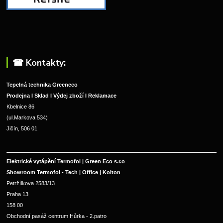
☎︎ Kontakty:
Tepelná technika Greeneco
Prodejna I Sklad I Výdej zboží I Reklamace
Kbelnice 86
(ul.Markova 534)
Jičín, 506 01
Elektrické vytápění Termofol | Green Eco s.r.o
Showroom Termofol - Tech | Office | Kolton
Petržílkova 2583/13
Praha 13
158 00
Obchodní pasáž centrum Hůrka - 2.patro