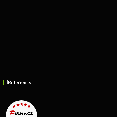
ℹ︎Reference: