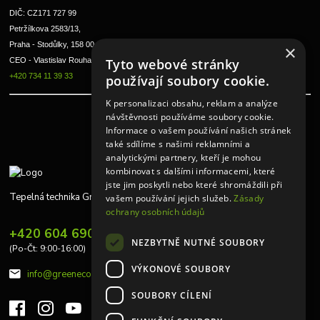
DIČ: CZ171 727 99
Petržílkova 2583/13, 
Praha - Stodůlky, 158 00 
×
Tyto webové stránky
CEO - Vlastislav Rouha ml.
+420 734 11 39 33
používají soubory cookie.
K personalizaci obsahu, reklam a analýze
návštěvnosti používáme soubory cookie.
Informace o vašem používání našich stránek
také sdílíme s našimi reklamními a
analytickými partnery, kteří je mohou
kombinovat s dalšími informacemi, které
jste jim poskytli nebo které shromáždili při
Tepelná technika Greeneco
vašem používání jejich služeb.
Zásady
ochrany osobních údajů
+420 604 690 848
NEZBYTNĚ NUTNÉ SOUBORY
(Po-Čt: 9:00-16:00)
VÝKONOVÉ SOUBORY
info@greeneco.cz
SOUBORY CÍLENÍ