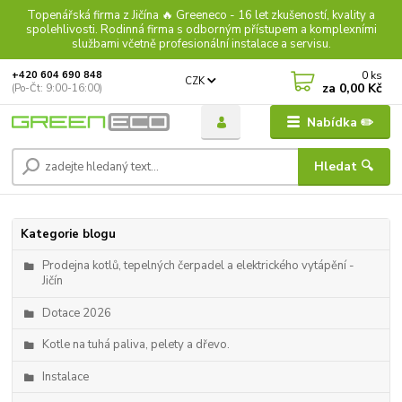
Topenářská firma z Jičína 🔥 Greeneco - 16 let zkušeností, kvality a
spolehlivosti. Rodinná firma s odborným přístupem a komplexními
službami včetně profesionální instalace a servisu.
0
ks
+420 604 690 848
CZK
za
0,00 Kč
(Po-Čt: 9:00-16:00)
Nabídka ✏️
Hledat 🔍
Kategorie blogu
Prodejna kotlů, tepelných čerpadel a elektrického vytápění -
Jičín
Dotace 2026
Kotle na tuhá paliva, pelety a dřevo.
Instalace