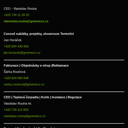
CEO - Vlastislav Rouha 
+420 734 11 39 33 
vlastislav.rouha@greeneco.cz
Cenové nabídky, projekty, showroom Termofol 
Jan Horáček
+420 604 430 656
jan.horacek@greeneco.cz
Fakturace | 
Objednávky e-shop |
Reklamace
Šárka Rouhová
+420 604 690 848
sarka.rouhova@greeneco.cz
CEO | Teplená čerpadla | Kotle | Instalace | Regulace
Vlastislav Rouha ml.
+420 734 113 933
vlastislav.rouha@greeneco.cz