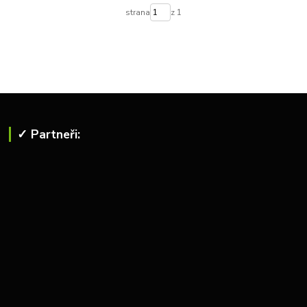
strana
z 1
✓ Partneři: