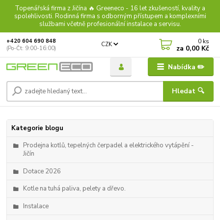
Topenářská firma z Jičína 🔥 Greeneco - 16 let zkušeností, kvality a
spolehlivosti. Rodinná firma s odborným přístupem a komplexními
službami včetně profesionální instalace a servisu.
0
ks
+420 604 690 848
CZK
za
0,00 Kč
(Po-Čt: 9:00-16:00)
Nabídka ✏️
Hledat 🔍
Kategorie blogu
Prodejna kotlů, tepelných čerpadel a elektrického vytápění -
Jičín
Dotace 2026
Kotle na tuhá paliva, pelety a dřevo.
Instalace