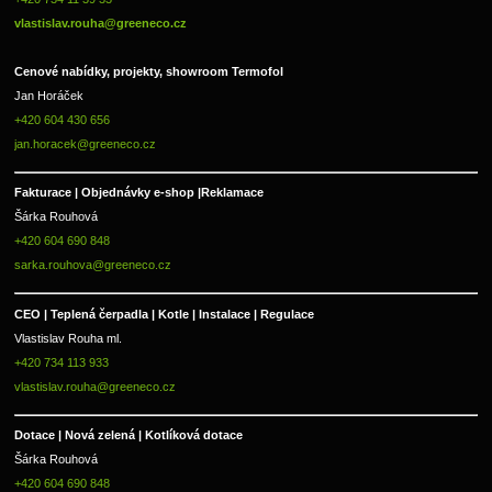
vlastislav.rouha@greeneco.cz
Cenové nabídky, projekty, showroom Termofol 
Jan Horáček
+420 604 430 656
jan.horacek@greeneco.cz
Fakturace | 
Objednávky e-shop |
Reklamace
Šárka Rouhová
+420 604 690 848
sarka.rouhova@greeneco.cz
CEO | Teplená čerpadla | Kotle | Instalace | Regulace
Vlastislav Rouha ml.
+420 734 113 933
vlastislav.rouha@greeneco.cz
Dotace | Nová zelená | Kotlíková dotace
Šárka Rouhová
+420 604 690 848