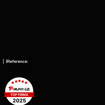
ℹ︎Reference: