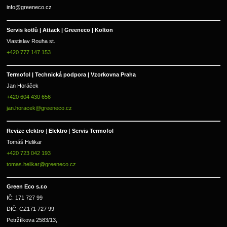
info@greeneco.cz
Servis kotlů | Attack | Greeneco | Kolton  
Vlastislav Rouha st.
+420 777 147 153
Termofol | Technická podpora | Vzorkovna Praha
Jan Horáček
+420 604 430 656
jan.horacek@greeneco.cz
Revize elektro 
|
 Elektro 
|
 Servis Termofol 
Tomáš Helikar
+420 723 042 193
tomas.helikar@greeneco.cz
Green Eco s.r.o 
IČ: 171 727 99      
DIČ: CZ171 727 99
Petržílkova 2583/13, 