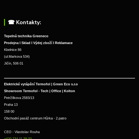
☎︎ Kontakty:
Tepelná technika Greeneco
Prodejna I Sklad I Výdej zboží I Reklamace
Kbelnice 86
(ul.Markova 534)
Jičín, 506 01
Elektrické vytápění Termofol | Green Eco s.r.o
Showroom Termofol - Tech | Office | Kolton
Petržílkova 2583/13
Praha 13
158 00
Obchodní pasáž centrum Hůrka - 2.patro
CEO - Vlastislav Rouha 
+420 734 11 39 33 