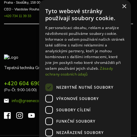
Praha - Stodůlky, 158 00 
×
Tyto webové stránky
CEO - Vlastislav Rouha ml.
+420 734 11 39 33
používají soubory cookie.
K personalizaci obsahu, reklam a analýze
návštěvnosti používáme soubory cookie.
Informace o vašem používání našich stránek
také sdílíme s našimi reklamními a
analytickými partnery, kteří je mohou
kombinovat s dalšími informacemi, které
jste jim poskytli nebo které shromáždili při
Tepelná technika Greeneco
vašem používání jejich služeb.
Zásady
ochrany osobních údajů
+420 604 690 848
NEZBYTNĚ NUTNÉ SOUBORY
(Po-Čt: 9:00-16:00)
VÝKONOVÉ SOUBORY
info@greeneco.cz
SOUBORY CÍLENÍ
FUNKČNÍ SOUBORY
NEZAŘAZENÉ SOUBORY