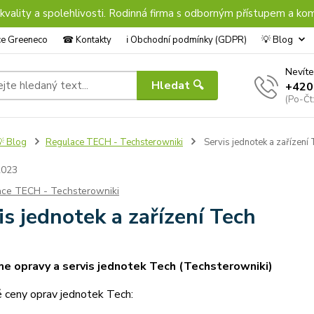
 kvality a spolehlivosti. Rodinná firma s odborným přístupem a kom
nce Greeneco
☎︎ Kontakty
ℹ︎ Obchodní podmínky (GDPR)
💡 Blog
Nevíte
Hledat 🔍
+420
(Po-Čt
 Blog
Regulace TECH - Techsterowniki
Servis jednotek a zařízení
2023
ce TECH - Techsterowniki
is jednotek a zařízení Tech
e opravy a servis jednotek Tech (Techsterowniki)
 ceny oprav jednotek Tech: