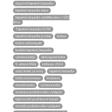
úsporné tepelné čerpadlo
tepelná čerpadla ehpa
tepelné čerpadlo certifikováno v SZU
Brno
Tepelné čerpadlo R290
tepelná čerpadla prodej
kolton
kolton airkompakt
kvalitní tepelná čerpadla
výměna kotlů
ekologické kotle
5. emisní třída
kotle po 2024
starý kotel za nový
tepelná čerpadla
kotle na biomasu
instalace
montáž kotlů
výměna kotle
instalace podlahového vytápění
teplovodní podlahové topení
montáž podlahového vytápění