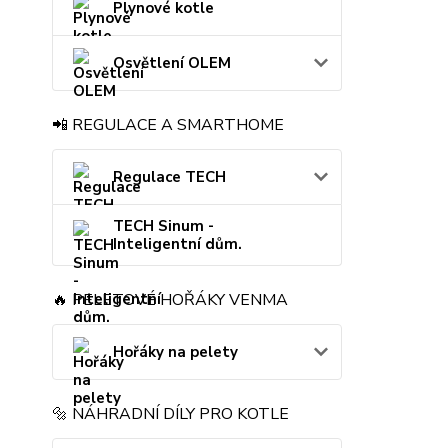
Plynové kotle
Osvětlení OLEM
📲 REGULACE A SMARTHOME
Regulace TECH
TECH Sinum -
Inteligentní dům.
🔥 PELETOVÉ HOŘÁKY VENMA
Hořáky na pelety
🔩 NÁHRADNÍ DÍLY PRO KOTLE