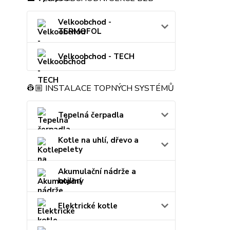
Velkoobchod -
TERMOFOL
Velkoobchod - TECH
👷🏼 INSTALACE TOPNÝCH SYSTÉMŮ
Tepelná čerpadla
Kotle na uhlí, dřevo a
pelety
Akumulační nádrže a
bojlery
Elektrické kotle