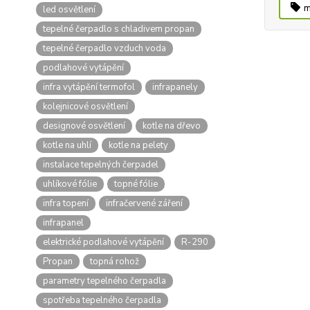
m
led osvětlení
tepelné čerpadlo s chladivem propan
tepelné čerpadlo vzduch voda
podlahové vytápění
infra vytápění termofol
infrapanely
kolejnicové osvětlení
designové osvětlení
kotle na dřevo
kotle na uhlí
kotle na pelety
instalace tepelných čerpadel
uhlíkové fólie
topné fólie
infra topení
infračervené záření
infrapanel
elektrické podlahové vytápění
R-290
Propan
topná rohož
parametry tepelného čerpadla
spotřeba tepelného čerpadla