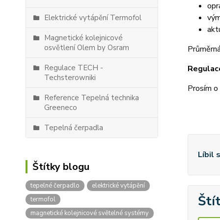
opr
vým
Elektrické vytápění Termofol
akt
Magnetické kolejnicové
osvětlení Olem by Osram
Průměrná 
Regulace TECH -
Regulace
Techsterowniki
Prosím o 
Reference Tepelná technika
Greeneco
Tepelná čerpadla
Líbil 
Štítky blogu
tepelné čerpadlo
elektrické vytápění
Ští
termofol
magnetické kolejnicové světelné systémy