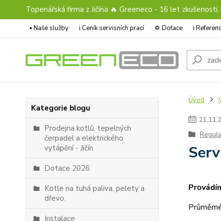
Topenářská firma z Jičína 🔥 Greeneco - 16 let zkušeností,
▪️ Naše služby
ℹ︎ Ceník servisních prací
♽ Dotace
ℹ︎ Refere
Úvod

Kategorie blogu
21
.
11
.
Prodejna kotlů, tepelných
Regula
čerpadel a elektrického
Serv
vytápění - Jičín
Dotace 2026
Provádím
Kotle na tuhá paliva, pelety a
dřevo.
Průměrné
Instalace