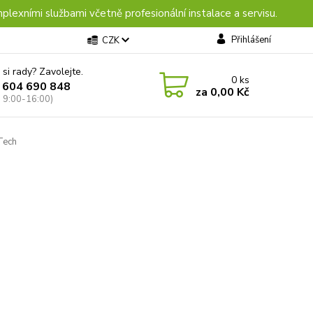
plexními službami včetně profesionální instalace a servisu.
Přihlášení
CZK
 si rady? Zavolejte.
0
ks
 604 690 848
za
0,00 Kč
: 9:00-16:00)
 Tech