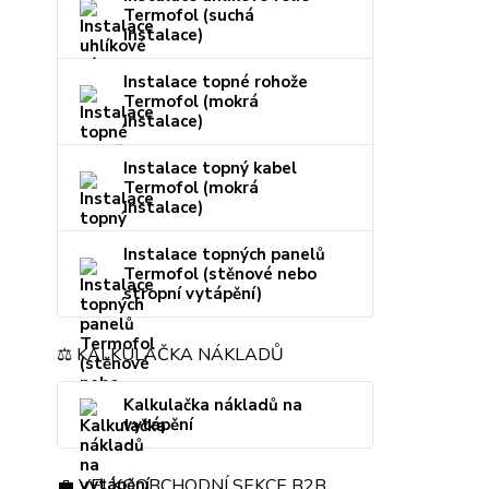
Termofol (suchá
instalace)
Instalace topné rohože
Termofol (mokrá
instalace)
Instalace topný kabel
Termofol (mokrá
instalace)
Instalace topných panelů
Termofol (stěnové nebo
stropní vytápění)
⚖️ KALKULAČKA NÁKLADŮ
Kalkulačka nákladů na
vytápění
💼 VELKOOBCHODNÍ SEKCE B2B