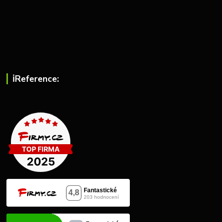
ℹ︎Reference: