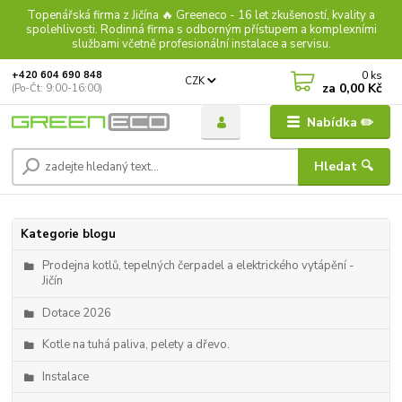
Topenářská firma z Jičína 🔥 Greeneco - 16 let zkušeností, kvality a
spolehlivosti. Rodinná firma s odborným přístupem a komplexními
službami včetně profesionální instalace a servisu.
0
ks
+420 604 690 848
CZK
za
0,00 Kč
(Po-Čt: 9:00-16:00)
Nabídka ✏️
Hledat 🔍
Kategorie blogu
Prodejna kotlů, tepelných čerpadel a elektrického vytápění -
Jičín
Dotace 2026
Kotle na tuhá paliva, pelety a dřevo.
Instalace