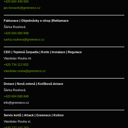
+420 604 430 656
jan.horacek@greeneco.cz
Fakturace | 
Objednávky e-shop |
Reklamace
Šárka Rouhová
+420 604 690 848
sarka.rouhova@greeneco.cz
CEO | Teplená čerpadla | Kotle | Instalace | Regulace
Vlastislav Rouha ml.
+420 734 113 933
vlastislav.rouha@greeneco.cz
Dotace | Nová zelená | Kotlíková dotace
Šárka Rouhová
+420 604 690 848
info@greeneco.cz
Servis kotlů | Attack | Greeneco | Kolton  
Vlastislav Rouha st.
+420 777 147 153