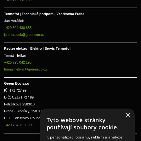
Termofol | Technická podpora | Vzorkovna Praha
Jan Horáček
+420 604 430 656
jan.horacek@greeneco.cz
Revize elektro 
|
 Elektro 
|
 Servis Termofol 
Tomáš Helikar
+420 723 042 193
tomas.helikar@greeneco.cz
Green Eco s.r.o 
IČ: 171 727 99      
DIČ: CZ171 727 99
Petržílkova 2583/13, 
Praha - Stodůlky, 158 00 
×
Tyto webové stránky
CEO - Vlastislav Rouha ml.
+420 734 11 39 33
používají soubory cookie.
K personalizaci obsahu, reklam a analýze