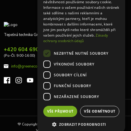
návštěvnosti používáme soubory cookie.
Informace o vašem používání našich stránek
také sdílíme s našimi reklamními a
analytickými partnery, kteří je mohou
kombinovat s dalšími informacemi, které
jste jim poskytli nebo které shromáždili při
Tepelná technika Greeneco
vašem používání jejich služeb.
Zásady
ochrany osobních údajů
+420 604 690 848
NEZBYTNĚ NUTNÉ SOUBORY
(Po-Čt: 9:00-16:00)
VÝKONOVÉ SOUBORY
info@greeneco.cz
SOUBORY CÍLENÍ
FUNKČNÍ SOUBORY
NEZAŘAZENÉ SOUBORY
Upravit sběr cookies.
VŠE PŘIJMOUT
VŠE ODMÍTNOUT
💚 Copyright © 2010 | Tepelná technika Greeneco s.r.o 💚
ZOBRAZIT PODROBNOSTI
Vytvořeno na
Eshop-rychle.cz