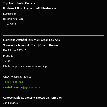
Tepelná technika Greeneco
Prodejna I Sklad I Výdej zboží I Reklamace
Kbelnice 86
(ul.Markova 534)
Jičín, 506 01
Elektrické vytápění Termofol | Green Eco s.r.o
Showroom Termofol - Tech | Office | Kolton
Petržílkova 2583/13
Praha 13
158 00
Obchodní pasáž centrum Hůrka - 2.patro
CEO - Vlastislav Rouha 
+420 734 11 39 33 
vlastislav.rouha@greeneco.cz
Cenové nabídky, projekty, showroom Termofol 
Jan Horáček